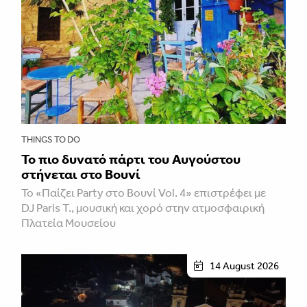
THINGS TO DO
Το πιο δυνατό πάρτι του Αυγούστου
στήνεται στο Βουνί
Το «Παίζει Party στο Βουνί Vol. 4» επιστρέφει με
DJ Paris T., μουσική και χορό στην ατμοσφαιρική
Πλατεία Μουσείου
14 August 2026