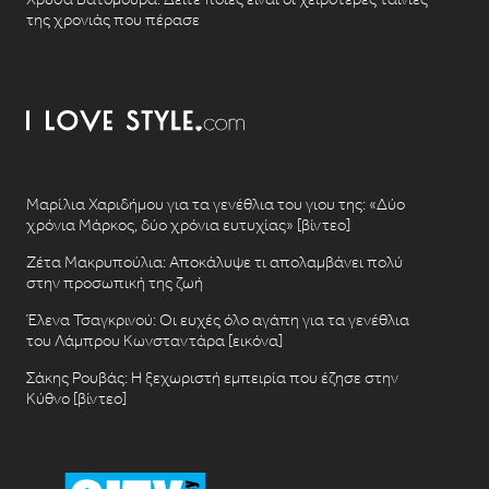
της χρονιάς που πέρασε
Μαρίλια Χαριδήμου για τα γενέθλια του γιου της: «Δύο
χρόνια Μάρκος, δύο χρόνια ευτυχίας» [βίντεο]
Ζέτα Μακρυπούλια: Αποκάλυψε τι απολαμβάνει πολύ
στην προσωπική της ζωή
Έλενα Τσαγκρινού: Οι ευχές όλο αγάπη για τα γενέθλια
του Λάμπρου Κωνσταντάρα [εικόνα]
Σάκης Ρουβάς: Η ξεχωριστή εμπειρία που έζησε στην
Κύθνο [βίντεο]