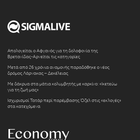
Απολογείται ο Αφγανός για τη δολοφονία της
Βρετανίδας-Αρνείται τις κατηγορίες
Μετά από 26 χρόνια αναμονής παραδόθηκε ο νέος
δρόμος Λάρνακας – Δεκέλειας
Με δάκρυα στα μάτια κολυμβητής με καρκίνο: «Ικετεύω
για τη ζωή μας»
Ισχυρισμοί Τατάρ περί παρέμβασης Όζελ στις «εκλογές»
στα κατεχόμενα