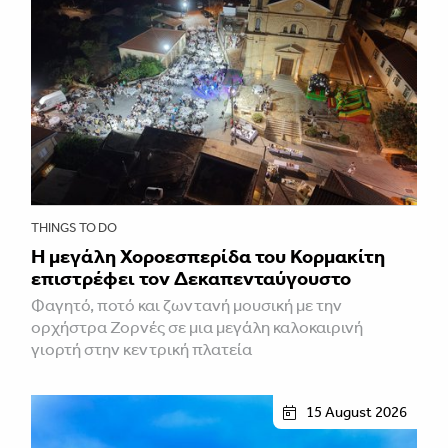
THINGS TO DO
Η μεγάλη Χοροεσπερίδα του Κορμακίτη
επιστρέφει τον Δεκαπενταύγουστο
Φαγητό, ποτό και ζωντανή μουσική με την
ορχήστρα Ζορνές σε μια μεγάλη καλοκαιρινή
γιορτή στην κεντρική πλατεία
15 August 2026