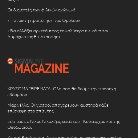
Οι διαιτητές των φιλικών αγώνων!
«Η ανοικτή προπόνηση του Θρύλου»
«Θα αλλάξει αρκετά προς το καλύτερο η εικόνα του
Αμμόχωστος Επιστροφής»
ΧΡΥΣΩΜΑΓΕΙΡΕΜΑΤΑ: Όλα όσα θα δούμε την προσεχή
εβδομάδα
Μαρινέλλα: Οι γιατροί απαγορεύουν αυστηρά κάθε
επίσκεψη στο σπίτι της
Ξέσπασε ο Νίκος Νικόλιζας κατά του Πλούταρχου και της
Θεοδωρίδου
Χρυσά Βατόμουρα: Δείτε ποιες είναι οι χειρότερες ταινίες