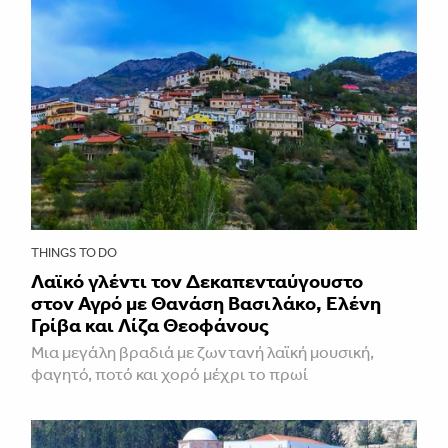
THINGS TO DO
Λαϊκό γλέντι τον Δεκαπενταύγουστο
στον Αγρό με Θανάση Βασιλάκο, Ελένη
Γρίβα και Λίζα Θεοφάνους
Μια μεγάλη βραδιά με ζωντανή λαϊκή μουσική,
φαγητό, ποτό και χορό μέχρι το πρωί