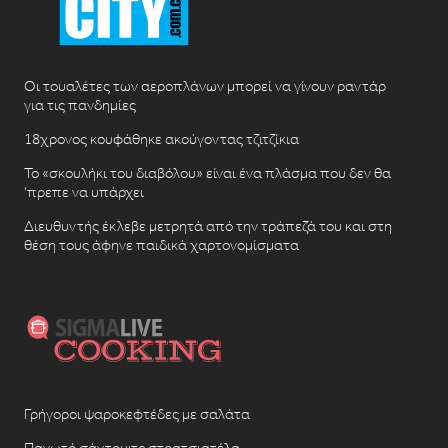
Οι τουαλέτες των αεροπλάνων μπορεί να γίνουν ραντάρ
για τις πανδημίες
18χρονος κουφάθηκε ακούγοντας τζιτζίκια
Το «σκουλήκι του διαβόλου» είναι ένα πλάσμα που δεν θα
‘πρεπε να υπάρχει
Διευθυντής έκλεβε μετρητά από την τράπεζά του και στη
θέση τους άφηνε παιδικά χαρτονομίσματα
Γρήγοροι ψαροκεφτέδες με σαλάτα
Παγωτό σάντουιτς στρατσιατέλα