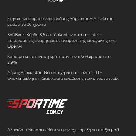
Στην κυκλοφορία ο νέος δρόμος Λάρνακας – Δεκέλειας
μετά από 26 χρόνια
SoftBank: Κέρδη 8,5 δισ. δολαρίων από την Intel –
Ξεπέρασε τις εκτιμήσεις εν αναμονή της εισαγωγής της
OpenAI
Καύσιμα και στέγαση κράτησαν τον πληθωρισμό στο
2,9%
Δήμος Λευκωσίας: Νέα εποχή για το Παλιό ΓΣΠ –
Ολοκληρώθηκε η διαδικασία ανάθεσης των υποστατικών
Αλμέιδα: «Μακάρι ο Μέσι να μην έχει όρεξη να παίξει μαζί
μας…»