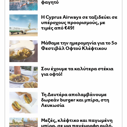
φαγητό
H Cyprus Airways σε ταξιδεύει σε
υπέροχους προορισμούς, με
τιμές από €49!
Μάθαμε την ημερομηνία για το 5ο
Φεστιβάλ Οφτού Κλέφτικου
Σου έχουμε τα καλύτερα στέκια
για οφτό!
Τη Δευτέρα απολαμβάνουμε
δωρεάν burger και μπίρα, στη
Λευκωσία
Μεζές, κλέφτικο και παγωμένη
μπίρα, σε μια πανέμορφη αυλή,