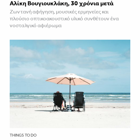
Αλίκη Βουγιουκλάκη, 30 χρόνια μετά
Ζωντανή αφήγηση, μουσικές ερμηνείες και
πλούσιο οπτικοακουστικό υλικό συνθέτουν ένα
νοσταλγικό αφιέρωμα
THINGS TO DO