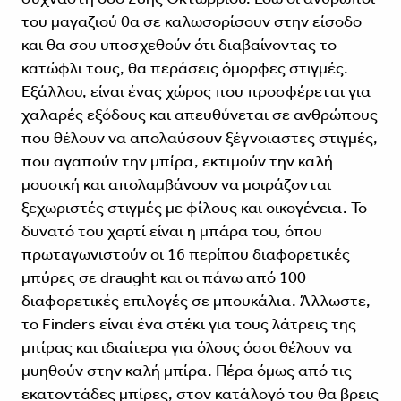
του μαγαζιού θα σε καλωσο­ρίσουν στην είσοδο
και θα σου υποσχε­θούν ότι διαβαίνοντας το
κατώφλι τους, θα περάσεις όμορφες στιγμές.
Εξάλλου, είναι ένας χώρος που προσφέρεται για
χαλαρές εξόδους και απευθύνεται σε ανθρώπους
που θέλουν να απολαύσουν ξέγνοιαστες στιγμές,
που αγαπούν την μπίρα, εκτιμούν την καλή
μουσική και απολαμβάνουν να μοιράζονται
ξεχωρι­στές στιγμές με φίλους και οικογένεια. Το
δυνατό του χαρτί είναι η μπάρα του, όπου
πρωταγωνιστούν οι 16 περίπου διαφορετικές
μπύρες σε draught και οι πάνω από 100
διαφορετικές επιλογές σε μπουκάλια. Άλλωστε,
το Finders είναι ένα στέκι για τους λάτρεις της
μπίρας και ιδιαίτερα για όλους όσοι θέλουν να
μυη­θούν στην καλή μπίρα. Πέρα όμως από τις
εκατοντάδες μπίρες, στον κατάλογό του θα βρεις