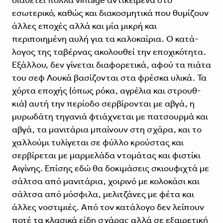
διαθέτει πολλά vintage αντικείμενα στο
εσωτερικό, καθώς και διακοσμητικά που θυμίζουν
άλλες εποχές αλλά και μία μικρή και
περιποιημένη αυλή για τα καλοκαίρια. Ο κατά­
λογος της ταβέρνας ακολουθεί την εποχικότητα.
Εξάλλου, δεν γίνεται διαφορετικά, αφού τα πιάτα
του σεφ Λουκά βασίζονται στα φρέσκα υλικά. Τα
χόρτα εποχής (όπως ρόκα, αγρέλια και στρουθ­
κιά) αυτή την περίοδο σερβίρονται με αβγά, η
μυρωδάτη τηγανιά φτιάχνεται με πατσουρμά και
αβγά, τα μανιτάρια μπαίνουν στη σχάρα, και το
χαλλούμι τυλίγεται σε φύλλο κρούστας και
σερβίρεται με μαρμελάδα ντομάτας και φιστίκι
Αιγίνης. Επίσης εδώ θα δοκιμάσεις σκιουφιχτά με
σάλτσα από μανιτάρια, χοιρινό με κολοκάσι και
σάλτσα από μόσφιλα, μελιτζάνες με φέτα και
άλλες νοστιμιές. Από τον κατάλογο δεν λείπουν
ποτέ τα κλασικά είδη σχάρας αλλά σε εξαιρετική