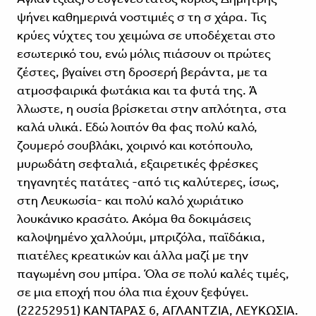
ψήνει καθημερινά νοστιμιές σ τη σ χάρα. Τις
κρύες νύχτες του χειμώνα σε υποδέχεται στο
εσωτερικό του, ενώ μόλις πιάσουν οι πρώτες
ζέστες, βγαίνει στη δροσερή βεράντα, με τα
ατμοσφαιρικά φωτάκια και τα φυτά της. Ά
λλωστε, η ουσία βρίσκεται στην απλότητα, στα
καλά υλικά. Εδώ λοιπόν θα φας πολύ καλό,
ζουμερό σουβλάκι, χοιρινό και κοτόπουλο,
μυρωδάτη σεφταλιά, εξαιρετικές φρέσκες
τηγανητές πατάτες -από τις καλύτερες, ίσως,
στη Λευκωσία- και πολύ καλό χωριάτικο
λουκάνικο κρασάτο. Ακόμα θα δοκιμάσεις
καλοψημένο χαλλούμι, μπριζόλα, παϊδάκια,
πιατέλες κρεατικών και άλλα μαζί με την
παγωμένη σου μπίρα. Όλα σε πολύ καλές τιμές,
σε μια εποχή που όλα πια έχουν ξεφύγει.
(22252951) ΚΑΝΤΑΡΑΣ 6, ΑΓΛΑΝΤΖΙΑ, ΛΕΥΚΩΣΙΑ.