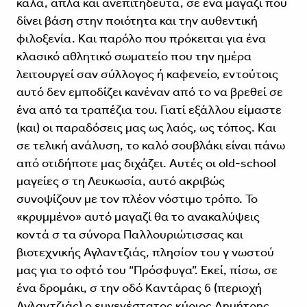
καλά, απλά και ανεπιτήδευτα, σε ένα μαγαζί που
δίνει βάση στην ποιότητα και την αυθεντική
φιλοξενία. Και παρόλο που πρόκειται για ένα
κλασικό αθλητικό σωματείο που την ημέρα
λειτουργεί σαν σύλλογος ή καφενείο, εντούτοις
αυτό δεν εμποδίζει κανέναν από το να βρεθεί σε
ένα από τα τραπέζια του. Γιατί εξάλλου είμαστε
(και) οι παραδόσεις μας ως λαός, ως τόπος. Και
σε τελική ανάλυση, το καλό σουβλάκι είναι πάνω
από οτιδήποτε μας διχάζει. Αυτές οι old-school
μαγείες σ τη Λευκωσία, αυτό ακριβώς
συνοψίζουν με τον πλέον νόστιμο τρόπο. Το
«κρυμμένο» αυτό μαγαζί θα το ανακαλύψεις
κοντά σ τα σύνορα Παλλουριώτισσας και
βιοτεχνικής Αγλαντζιάς, πλησίον του γ νωστού
μας για το οφτό του “Πρόσφυγα”. Εκεί, πίσω, σε
ένα δρομάκι, σ την οδό Καντάρας 6 (περιοχή
Αγλαντζιάς) ο ευγενέστατος κύριος Δημήτρης