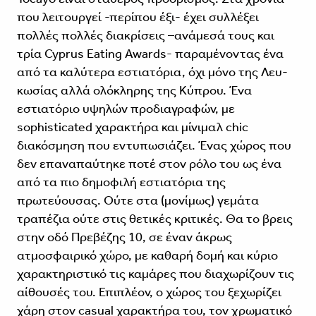
που λειτουργεί -περίπου έξι- έχει συλλέξει
πολλές πολλές διακρίσεις –ανάμεσά τους και
τρία Cyprus Eating Awards- παραμένοντας ένα
από τα καλύτερα εστιατόρια, όχι μόνο της Λευ­
κωσίας αλλά ολόκληρης της Κύπρου. Ένα
εστιατόριο υψηλών προδιαγραφών, με
sophisticated χαρακτήρα και μίνιμαλ chic
διακόσμηση που εντυπωσιάζει. Ένας χώρος που
δεν επαναπαύτηκε ποτέ στον ρόλο του ως ένα
από τα πιο δημο­φιλή εστιατόρια της
πρωτεύουσας. Ούτε στα (μονίμως) γεμάτα
τραπέζια ούτε στις θετικές κριτικές. Θα το βρεις
στην οδό Πρεβέζης 10, σε έναν άκρως
ατμοσφαιρικό χώρο, με καθαρή δομή και κύριο
χαρακτηριστικό τις καμάρες που διαχωρίζουν τις
αίθου­σές του. Επιπλέον, ο χώρος του ξεχω­ρίζει
χάρη στον casual χαρακτήρα του, τον χρωματικό