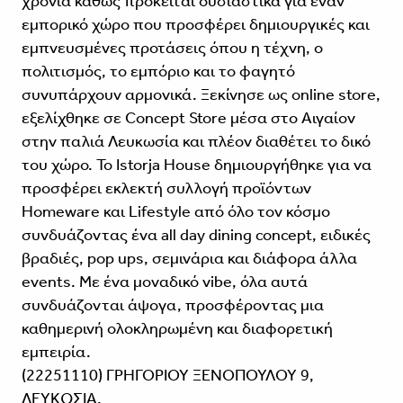
χρόνια καθώς πρόκειται ουσιαστικά για έναν
εμπορικό χώρο που προσφέρει δημιουργικές και
εμπνευσμέ­νες προτάσεις όπου η τέχνη, ο
πολιτισμός, το εμπόριο και το φαγητό
συνυπάρχουν αρμονικά. Ξεκίνησε ως online store,
εξελίχθηκε σε Concept Store μέσα στο Αιγαίον
στην παλιά Λευκωσία και πλέον διαθέτει το δικό
του χώρο. Το Istorja House δημιουργήθηκε για να
προ­σφέρει εκλεκτή συλλογή προϊόντων
Homeware και Lifestyle από όλο τον κόσμο
συνδυάζοντας ένα all day dining concept, ειδικές
βραδιές, pop ups, σεμινάρια και διάφορα άλλα
events. Με ένα μοναδικό vibe, όλα αυτά
συνδυάζονται άψογα, προσφέροντας μια
καθημερινή ολοκλη­ρωμένη και διαφορετική
εμπειρία.
(22251110) ΓΡΗΓΟΡΙΟΥ ΞΕΝΟΠΟΥΛΟΥ 9,
ΛΕΥΚΩΣΙΑ.