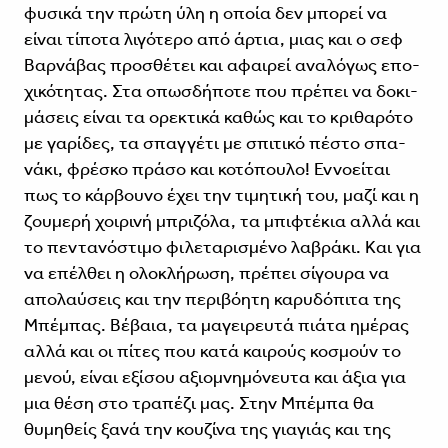
φυσικά την πρώτη ύλη η οποία δεν μπορεί να
είναι τίποτα λιγότερο από άρτια, μιας και ο σεφ
Βαρνάβας προσθέτει και αφαιρεί αναλόγως επο­
χικότητας. Στα οπωσδήποτε που πρέπει να δοκι­
μάσεις είναι τα ορεκτικά καθώς και το κριθαρότο
με γαρίδες, τα σπαγγέτι με σπιτικό πέστο σπα­
νάκι, φρέσκο πράσο και κοτόπουλο! Εννοείται
πως το κάρβουνο έχει την τιμητική του, μαζί και η
ζουμερή χοιρινή μπριζόλα, τα μπιφτέκια αλλά και
το πεντανόστιμο φιλεταρισμένο λαβράκι. Και για
να επέλθει η ολοκλήρωση, πρέπει σίγουρα να
απολαύσεις και την περιβόητη καρυδόπιτα της
Μπέμπας. Βέβαια, τα μαγειρευτά πιάτα ημέρας
αλλά και οι πίτες που κατά καιρούς κοσμούν το
μενού, είναι εξίσου αξιομνημόνευτα και άξια για
μια θέση στο τραπέζι μας. Στην Μπέμπα θα
θυμηθείς ξανά την κουζίνα της γιαγιάς και της