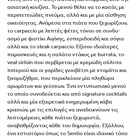
ασιατική κουζίνα. Το μενού θέλει να το κοιτάς με
περιπετειώδες πνεύμα, αλλά και με μία αίσθηση
οικειότη­τας. Ανάμεσα στα πιάτα που ξεχωρίζουν,
το carpaccio με λεπτές φέτες τόνου σε συνδυ­
ασμό με φιστίκι Αιγίνης, εσπεριδοειδή και σόγια
αλλά και το steak carpaccio. Εξίσου ιδιαίτερες
παρασκευές και η σαλάτα ντάκος με burrata, το
veal sirloin που σερβίρεται με κρεμώδη σάλτσα
πιπεριού και οι γαρίδες γιουβέτσι με ντομάτα και
ξινομυζήθρα, που περικλείουν μία πληθώρα
αρωμάτων και γεύσεων. Ένα εντυπωσιακό μενού
το οποίο συνοδεύεται και από signature cocktails
αλλά και μία εξαιρετικά ενημερωμένη κάβα
κρασιών, με τις επιλογές να αναδεικνύουν τις
λεπτομέρειες κάθε πιάτου ξεχωριστά,
αναβαθμίζοντας κάθε του δημιουργία. Εξάλλου,
ένα εστιατόριο όπως το Sentio είναι ιδανικό τόσο