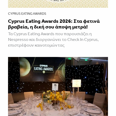
CYPRUS EATING AWARDS
Cyprus Eating Awards 2026: Στα φετινά
βραβεία, η δική σου άποψη μετρά!
Τα Cyprus Eating Awards που παρουσιάζει η
Nespresso και διοργανώνει το Check In Cyprus,
επιστρέφουν καινοτομώντας