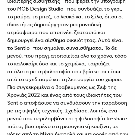
ιδιαίτερης αισθητικής - που φέρει την υπογραφή
του MOB Design Studio- που συνδυάζει το γκρι,
το μαύρο, το μπεζ, το λευκό και το ξύλο, όπου οι
ιδιοκτήτες δημιούργησαν μια μοναδική
ατμόσφαιρα που αποπνέει ζεστασιά και
δημιουργεί ένα αίσθημα οικειότητας. Αυτό είναι
το Sentio -που σημαίνει συναισθήματα. Το δε
μενού, που πραγματοποιείται όλο το χρόνο, τόσο
το καλοκαίρι όσο και το χειμώνα, ταιριάζει
απόλυτα με τη φιλοσοφία που βρίσκεται πίσω
από το σχεδιασμό και τη λειτουργία του χώρου.
Πιο συγκεκριμένα ο βραβευ­μένος ως Σεφ της
Χρονιάς 2022 και ένας από τους ιδιοκτήτες του
Sentio αποφά­σισε να συνδυάσουν την παράδοση
με τις υψηλές τεχνικές. Σχεδίασε, λοιπόν, ένα
μενού που περιλαμβάνει στη φιλοσοφία to-share
πιάτα, βασισμένο στη μεσογειακή κουζίνα, με
νότες από τη Μέση Ανατολή και επιρροές από την