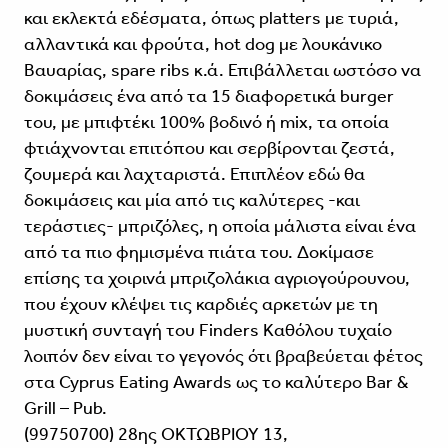
και εκλεκτά εδέσματα, όπως platters με τυριά,
αλλαντικά και φρούτα, hot dog με λουκάνικο
Βαυαρίας, spare ribs κ.ά. Επιβάλλεται ωστόσο να
δοκιμά­σεις ένα από τα 15 διαφορετικά burger
του, με μπιφτέκι 100% βοδινό ή mix, τα οποία
φτιάχνονται επιτόπου και σερβί­ρονται ζεστά,
ζουμερά και λαχταριστά. Επιπλέον εδώ θα
δοκιμάσεις και μία από τις καλύτερες -και
τεράστιες- μπριζόλες, η οποία μάλιστα είναι ένα
από τα πιο φημισμένα πιάτα του. Δοκίμασε
επίσης τα χοιρινά μπριζολάκια αγριογούρουνου,
που έχουν κλέψει τις καρδιές αρκετών με τη
μυστική συνταγή του Finders Καθόλου τυχαίο
λοιπόν δεν είναι το γεγονός ότι βραβεύεται φέτος
στα Cyprus Eating Awards ως το καλύτερο Bar &
Grill – Pub.
(99750700) 28ης ΟΚΤΩΒΡΙΟΥ 13,