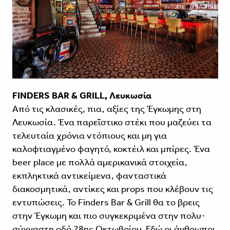
FINDERS BAR & GRILL, Λευκωσία
Από τις κλασικές, πια, αξίες της Έγκωμης στη
Λευκω­σία. Ένα παρεΐστικο στέκι που μαζεύει τα
τελευταία χρόνια ντόπιους και μη για
καλοφτιαγμένο φαγητό, κοκτέιλ και μπίρες. Ένα
beer place με πολλά αμερι­κανικά στοιχεία,
εκπληκτικά αντικείμενα, φανταστικά
διακοσμητικά, αντίκες και props που κλέβουν τις
εντυπώσεις. Το Finders Bar & Grill θα το βρεις
στην Έγκωμη και πιο συγκεκριμένα στην πολυ­
σύχναστη οδό 28ης Οκτωβρίου. Εδώ οι άνθρωποι