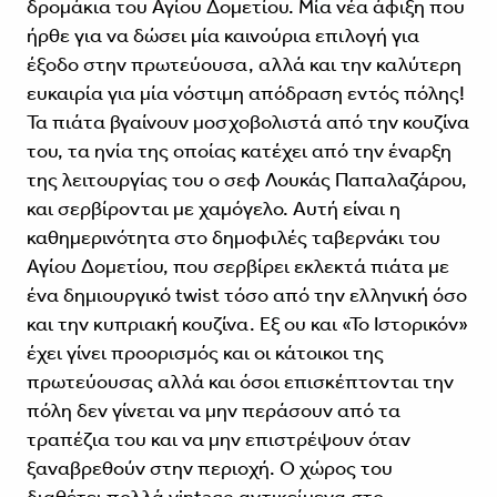
δρομά­κια του Αγίου Δομετίου. Μία νέα άφιξη που
ήρθε για να δώσει μία καινούρια επιλογή για
έξοδο στην πρωτεύουσα, αλλά και την καλύτερη
ευκαιρία για μία νόστιμη απόδραση εντός πόλης!
Τα πιάτα βγαίνουν μοσχοβολιστά από την κουζίνα
του, τα ηνία της οποίας κατέχει από την έναρξη
της λειτουργίας του ο σεφ Λουκάς Παπαλαζάρου,
και σερβίρο­νται με χαμόγελο. Αυτή είναι η
καθημερινότητα στο δημοφιλές ταβερνάκι του
Αγίου Δομετίου, που σερβίρει εκλεκτά πιάτα με
ένα δημιουργικό twist τόσο από την ελληνική όσο
και την κυπρι­ακή κουζίνα. Εξ ου και «Το Ιστορικόν»
έχει γίνει προορισμός και οι κάτοικοι της
πρωτεύουσας αλλά και όσοι επισκέπτονται την
πόλη δεν γίνεται να μην περάσουν από τα
τραπέζια του και να μην επιστρέψουν όταν
ξαναβρεθούν στην περιοχή. Ο χώρος του