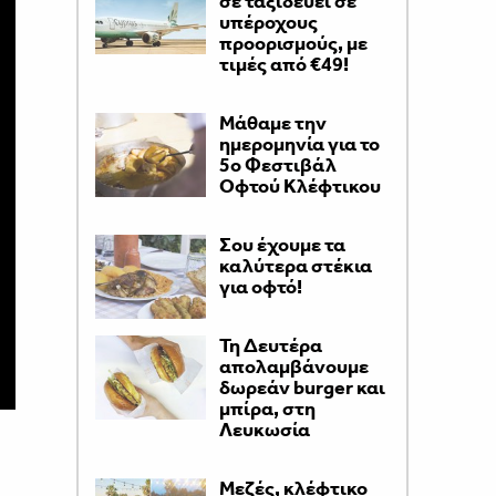
σε ταξιδεύει σε
υπέροχους
προορισμούς, με
τιμές από €49!
Μάθαμε την
ημερομηνία για το
5ο Φεστιβάλ
Οφτού Κλέφτικου
Σου έχουμε τα
καλύτερα στέκια
για οφτό!
Τη Δευτέρα
απολαμβάνουμε
δωρεάν burger και
μπίρα, στη
Λευκωσία
Μεζές, κλέφτικο