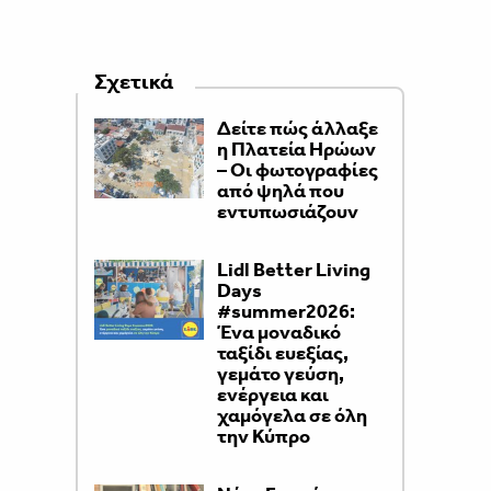
Σχετικά
Δείτε πώς άλλαξε
η Πλατεία Ηρώων
– Οι φωτογραφίες
από ψηλά που
εντυπωσιάζουν
Lidl Better Living
Days
#summer2026:
Ένα μοναδικό
ταξίδι ευεξίας,
γεμάτο γεύση,
ενέργεια και
χαμόγελα σε όλη
την Κύπρο