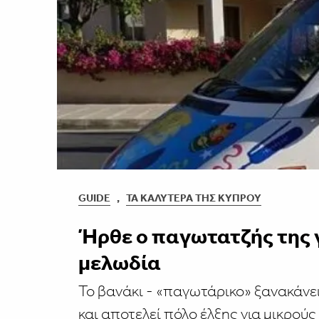
GUIDE
,
ΤΑ ΚΑΛΎΤΕΡΑ ΤΗΣ ΚΎΠΡΟΥ
Ήρθε ο παγωτατζής της γ
μελωδία
Το βανάκι - «παγωτάρικο» ξανακάνε
και αποτελεί πόλο έλξης για μικρούς