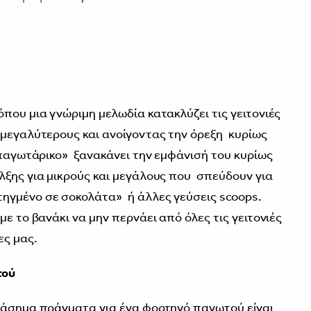
που μια γνώριμη μελωδία κατακλύζει τις γειτονιές
 μεγαλύτερους και ανοίγοντας την όρεξη κυρίως
 «παγωτάρικο» ξανακάνει την εμφάνισή του κυρίως
λξης για μικρούς και μεγάλους που σπεύδουν για
ηγμένο σε σοκολάτα» ή άλλες γεύσεις scoops.
ε το βανάκι να μην περνάει από όλες τις γειτονιές
ες μας.
τού
διάσημα πράγματα για ένα φορτηγό παγωτού είναι