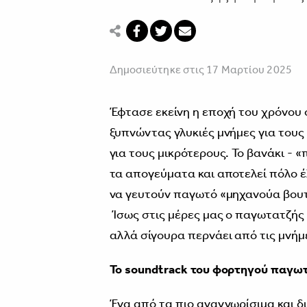
Δημοσιεύτηκε στις 17 Μαρτίου 2025
Έφτασε εκείνη η εποχή του χρόνου ό
ξυπνώντας γλυκιές μνήμες για τους
για τους μικρότερους. Το βανάκι -
τα απογεύματα και αποτελεί πόλο έ
να γευτούν παγωτό «μηχανούα βουτ
Ίσως στις μέρες μας ο παγωτατζής μ
αλλά σίγουρα περνάει από τις μνήμ
Το soundtrack του φορτηγού παγω
Ένα από τα πιο αναγνωρίσιμα και 