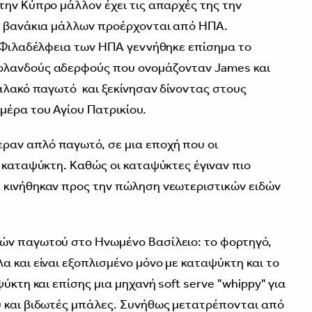
την Κύπρο μάλλον έχει τις απαρχές της την
τα βανάκια μάλλων προέρχονται από ΗΠΑ.
 Φιλαδέλφεια των ΗΠΑ γεννήθηκε επίσημα το
ρλανδούς αδερφούς που ονομάζονταν James και
μαλακό παγωτό και ξεκίνησαν δίνοντας στους
έρα του Αγίου Πατρικίου.
αν απλό παγωτό, σε μια εποχή που οι
ν καταψύκτη. Καθώς οι καταψύκτες έγιναν πιο
 κινήθηκαν προς την πώληση νεωτεριστικών ειδών
ών παγωτού στο Ηνωμένο Βασίλειο: το φορτηγό,
α και είναι εξοπλισμένο μόνο με καταψύκτη και το
ύκτη και επίσης μια μηχανή soft serve "whippy" για
 και βιδωτές μπάλες. Συνήθως μετατρέπονται από