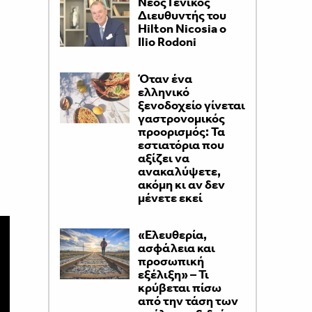
Νέος Γενικός
Διευθυντής του
Hilton Nicosia ο
Ilio Rodoni
Όταν ένα
ελληνικό
ξενοδοχείο γίνεται
γαστρονομικός
προορισμός: Τα
εστιατόρια που
αξίζει να
ανακαλύψετε,
ακόμη κι αν δεν
μένετε εκεί
«Ελευθερία,
ασφάλεια και
προσωπική
εξέλιξη» – Τι
κρύβεται πίσω
από την τάση των