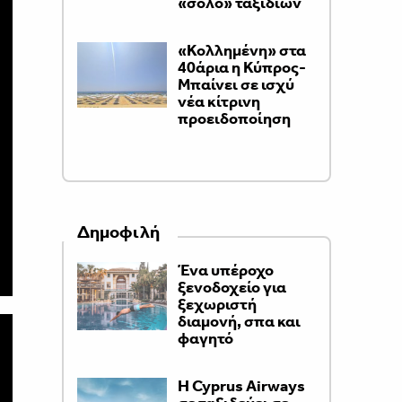
«σόλο» ταξιδιών
«Κολλημένη» στα
40άρια η Κύπρος-
Μπαίνει σε ισχύ
νέα κίτρινη
προειδοποίηση
Δημοφιλή
Ένα υπέροχο
ξενοδοχείο για
ξεχωριστή
διαμονή, σπα και
φαγητό
H Cyprus Airways