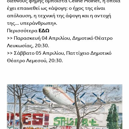
διεθνούς φήμης ομποΐστα Céline Moinet, η οποία
έχει επαινεθεί ως «άψογη: ο ήχος της είναι
απόλαυση, η τεχνική της άψογη και η αντοχή
της… υπεράνθρωπη».
Περισσότερα
ΕΔΩ
>> Παρασκευή 04 Απριλίου, Δημοτικό Θέατρο
Λευκωσίας, 20:30.
>> Σάββατο 05 Απριλίου, Παττίχειο Δημοτικό
Θέατρο Λεμεσού, 20:30.