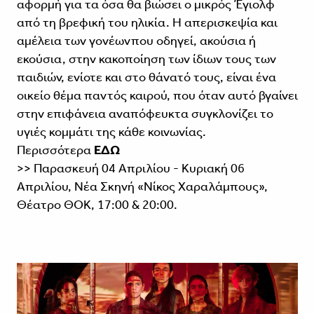
αφορμή για τα όσα θα βιώσει ο μικρός Έγιολφ
από τη βρεφική του ηλικία. Η απερισκεψία και
αμέλεια των γονέωνπου οδηγεί, ακούσια ή
εκούσια, στην κακοποίηση των ίδιων τους των
παιδιών, ενίοτε και στο θάνατό τους, είναι ένα
οικείο θέμα παντός καιρού, που όταν αυτό βγαίνει
στην επιφάνεια αναπόφευκτα συγκλονίζει το
υγιές κομμάτι της κάθε κοινωνίας.
Περισσότερα
ΕΔΩ
>> Παρασκευή 04 Απριλίου - Κυριακή 06
Απριλίου, Νέα Σκηνή «Νίκος Χαραλάμπους»,
Θέατρο ΘΟΚ, 17:00 & 20:00.