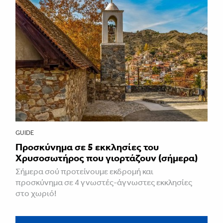
GUIDE
Προσκύνημα σε 5 εκκλησίες του
Χρυσοσωτήρος που γιορτάζουν (σήμερα)
Σήμερα σού προτείνουμε εκδρομή και
προσκύνημα σε 4 γνωστές-άγνωστες εκκλησίες
στο χωριό!