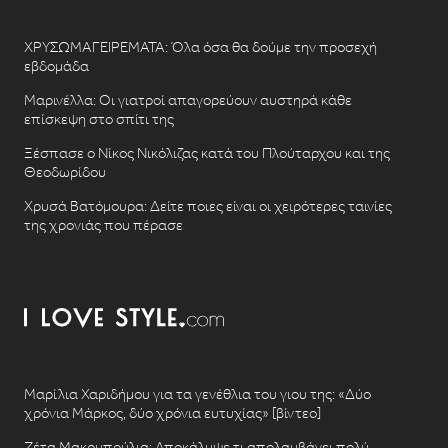
ΧΡΥΣΩΜΑΓΕΙΡΕΜΑΤΑ: Όλα όσα θα δούμε την προσεχή
εβδομάδα
Μαρινέλλα: Οι γιατροί απαγορεύουν αυστηρά κάθε
επίσκεψη στο σπίτι της
Ξέσπασε ο Νίκος Νικόλιζας κατά του Πλούταρχου και της
Θεοδωρίδου
Χρυσά Βατόμουρα: Δείτε ποιες είναι οι χειρότερες ταινίες
της χρονιάς που πέρασε
Μαρίλια Χαριδήμου για τα γενέθλια του γιου της: «Δύο
χρόνια Μάρκος, δύο χρόνια ευτυχίας» [βίντεο]
Ζέτα Μακρυπούλια: Αποκάλυψε τι απολαμβάνει πολύ