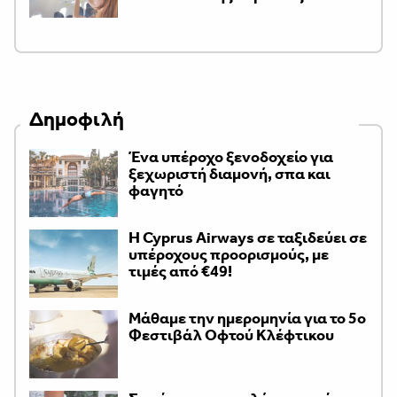
Δημοφιλή
Ένα υπέροχο ξενοδοχείο για
ξεχωριστή διαμονή, σπα και
φαγητό
H Cyprus Airways σε ταξιδεύει σε
υπέροχους προορισμούς, με
τιμές από €49!
Μάθαμε την ημερομηνία για το 5ο
Φεστιβάλ Οφτού Κλέφτικου