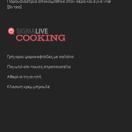
Παρουσιάστρια αποκοιμήθηκε στον αέρα και έγινε viral
[βίντεο]
Γρήγοροι ψαροκεφτέδες με σαλάτα
Παγωτό σάντουιτς στρατσιατέλα
Αθερίνα τηγανητή
Κλασική κρεμ μπρουλέ