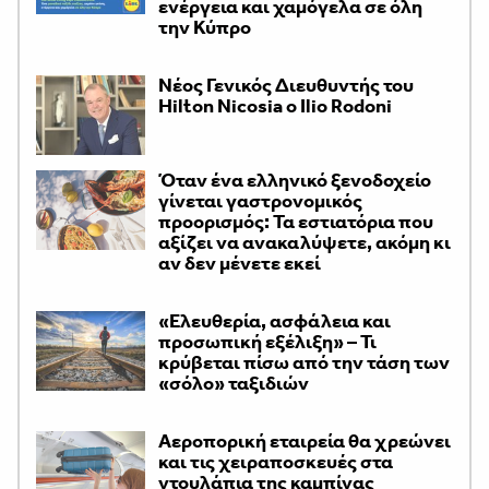
ενέργεια και χαμόγελα σε όλη
την Κύπρο
Νέος Γενικός Διευθυντής του
Hilton Nicosia ο Ilio Rodoni
Όταν ένα ελληνικό ξενοδοχείο
γίνεται γαστρονομικός
προορισμός: Τα εστιατόρια που
αξίζει να ανακαλύψετε, ακόμη κι
αν δεν μένετε εκεί
«Ελευθερία, ασφάλεια και
προσωπική εξέλιξη» – Τι
κρύβεται πίσω από την τάση των
«σόλο» ταξιδιών
Αεροπορική εταιρεία θα χρεώνει
και τις χειραποσκευές στα
ντουλάπια της καμπίνας