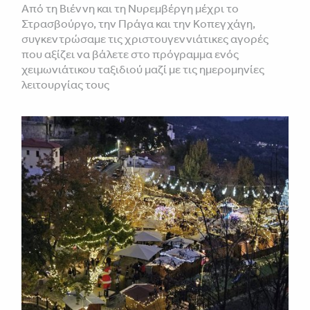
Από τη Βιέννη και τη Νυρεμβέργη μέχρι το
Στρασβούργο, την Πράγα και την Κοπεγχάγη,
συγκεντρώσαμε τις χριστουγεννιάτικες αγορές
που αξίζει να βάλετε στο πρόγραμμα ενός
χειμωνιάτικου ταξιδιού μαζί με τις ημερομηνίες
λειτουργίας τους