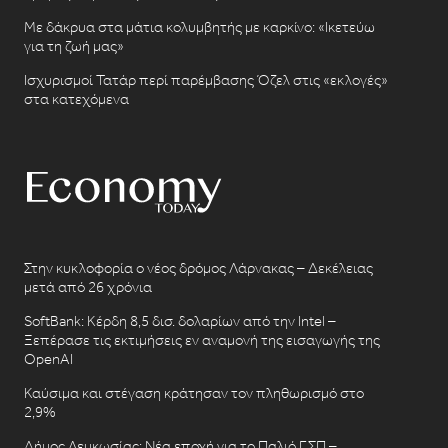
Με δάκρυα στα μάτια κολυμβητής με καρκίνο: «Ικετεύω
για τη ζωή μας»
Ισχυρισμοί Τατάρ περί παρέμβασης Όζελ στις «εκλογές»
στα κατεχόμενα
Στην κυκλοφορία ο νέος δρόμος Λάρνακας – Δεκέλειας
μετά από 26 χρόνια
SoftBank: Κέρδη 8,5 δισ. δολαρίων από την Intel –
Ξεπέρασε τις εκτιμήσεις εν αναμονή της εισαγωγής της
OpenAI
Καύσιμα και στέγαση κράτησαν τον πληθωρισμό στο
2,9%
Δήμος Λευκωσίας: Νέα εποχή για το Παλιό ΓΣΠ –