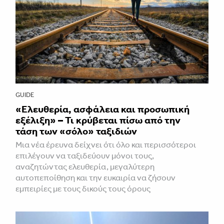
GUIDE
«Ελευθερία, ασφάλεια και προσωπική
εξέλιξη» – Τι κρύβεται πίσω από την
τάση των «σόλο» ταξιδιών
Μια νέα έρευνα δείχνει ότι όλο και περισσότεροι
επιλέγουν να ταξιδεύουν μόνοι τους,
αναζητώντας ελευθερία, μεγαλύτερη
αυτοπεποίθηση και την ευκαιρία να ζήσουν
εμπειρίες με τους δικούς τους όρους