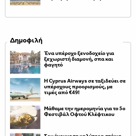
Δημοφιλή
Ένα υπέροχο ξενοδοχείο για
ξεχωριστή διαμονή, σπα και
φαγητό
H Cyprus Airways σε ταξιδεύει σε
υπέροχους προορισμούς, με
τιμές από €49!
Μάθαμε την ημερομηνία για το 5ο
Φεστιβάλ Οφτού Κλέφτικου
Σου έχουμε τα καλύτερα στέκια