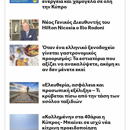
ενέργεια και χαμόγελα σε όλη
την Κύπρο
Νέος Γενικός Διευθυντής του
Hilton Nicosia ο Ilio Rodoni
Όταν ένα ελληνικό ξενοδοχείο
γίνεται γαστρονομικός
προορισμός: Τα εστιατόρια που
αξίζει να ανακαλύψετε, ακόμη κι
αν δεν μένετε εκεί
«Ελευθερία, ασφάλεια και
προσωπική εξέλιξη» – Τι
κρύβεται πίσω από την τάση των
«σόλο» ταξιδιών
«Κολλημένη» στα 40άρια η
Κύπρος- Μπαίνει σε ισχύ νέα
κίτρινη προειδοποίηση