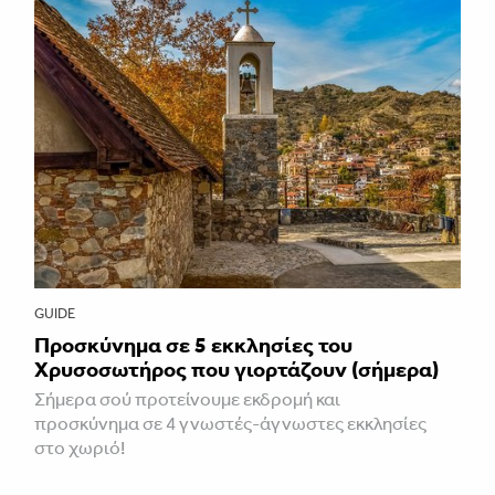
GUIDE
Προσκύνημα σε 5 εκκλησίες του
Χρυσοσωτήρος που γιορτάζουν (σήμερα)
Σήμερα σού προτείνουμε εκδρομή και
προσκύνημα σε 4 γνωστές-άγνωστες εκκλησίες
στο χωριό!