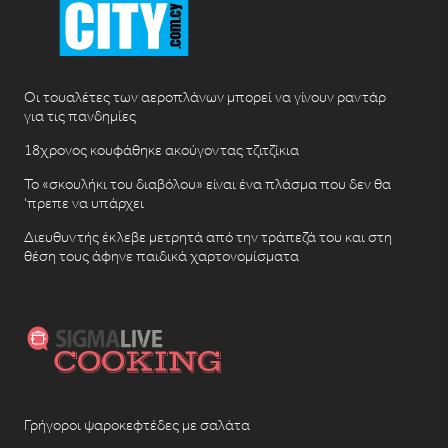
Οι τουαλέτες των αεροπλάνων μπορεί να γίνουν ραντάρ
για τις πανδημίες
18χρονος κουφάθηκε ακούγοντας τζιτζίκια
Το «σκουλήκι του διαβόλου» είναι ένα πλάσμα που δεν θα
‘πρεπε να υπάρχει
Διευθυντής έκλεβε μετρητά από την τράπεζά του και στη
θέση τους άφηνε παιδικά χαρτονομίσματα
Γρήγοροι ψαροκεφτέδες με σαλάτα