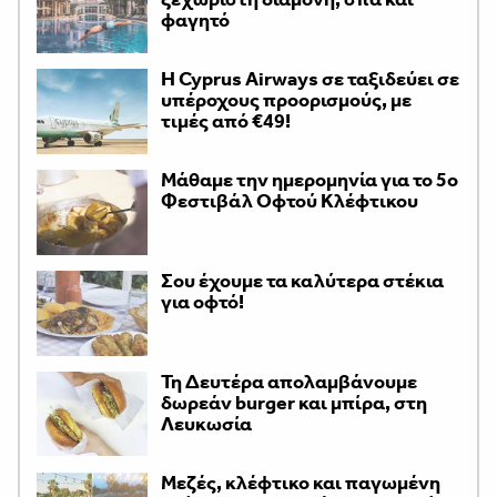
φαγητό
H Cyprus Airways σε ταξιδεύει σε
υπέροχους προορισμούς, με
τιμές από €49!
Μάθαμε την ημερομηνία για το 5ο
Φεστιβάλ Οφτού Κλέφτικου
Σου έχουμε τα καλύτερα στέκια
για οφτό!
Τη Δευτέρα απολαμβάνουμε
δωρεάν burger και μπίρα, στη
Λευκωσία
Μεζές, κλέφτικο και παγωμένη