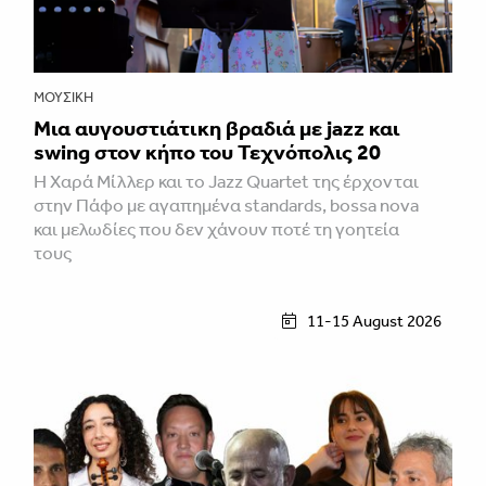
ΜΟΥΣΙΚΉ
Μια αυγουστιάτικη βραδιά με jazz και
swing στον κήπο του Τεχνόπολις 20
Η Χαρά Μίλλερ και το Jazz Quartet της έρχονται
στην Πάφο με αγαπημένα standards, bossa nova
και μελωδίες που δεν χάνουν ποτέ τη γοητεία
τους
11-15 August 2026