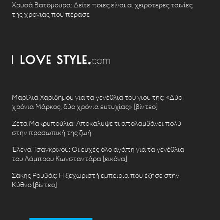
Χρυσά Βατόμουρα: Δείτε ποιες είναι οι χειρότερες ταινίες
της χρονιάς που πέρασε
Μαρίλια Χαριδήμου για τα γενέθλια του γιου της: «Δύο
χρόνια Μάρκος, δύο χρόνια ευτυχίας» [βίντεο]
Ζέτα Μακρυπούλια: Αποκάλυψε τι απολαμβάνει πολύ
στην προσωπική της ζωή
Έλενα Τσαγκρινού: Οι ευχές όλο αγάπη για τα γενέθλια
του Λάμπρου Κωνσταντάρα [εικόνα]
Σάκης Ρουβάς: Η ξεχωριστή εμπειρία που έζησε στην
Κύθνο [βίντεο]