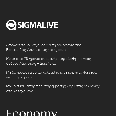
Απολογείται ο Αφγανός για τη δολοφονία της
Βρετανίδας-Αρνείται τις κατηγορίες
Μετά από 26 χρόνια αναμονής παραδόθηκε ο νέος
δρόμος Λάρνακας – Δεκέλειας
Με δάκρυα στα μάτια κολυμβητής με καρκίνο: «Ικετεύω
για τη ζωή μας»
Ισχυρισμοί Τατάρ περί παρέμβασης Όζελ στις «εκλογές»
στα κατεχόμενα