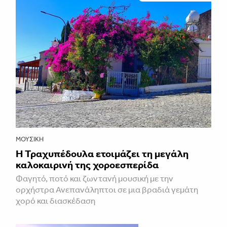
ΜΟΥΣΙΚΉ
Η Τραχυπέδουλα ετοιμάζει τη μεγάλη
καλοκαιρινή της χοροεσπερίδα
Φαγητό, ποτό και ζωντανή μουσική με την
ορχήστρα Ανεπανάληπτοι σε μια βραδιά γεμάτη
χορό και διασκέδαση