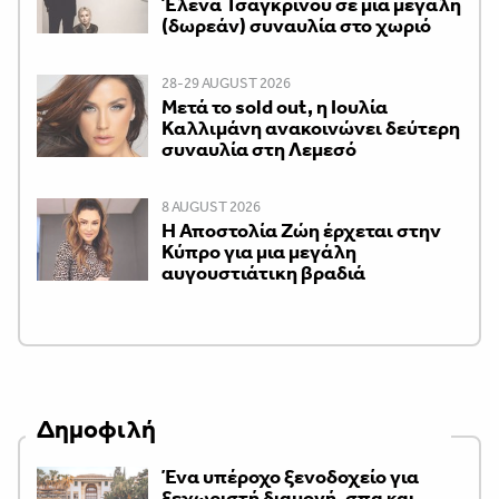
Έλενα Τσαγκρινού σε μία μεγάλη
(δωρεάν) συναυλία στο χωριό
28-29 AUGUST 2026
Μετά το sold out, η Ιουλία
Καλλιμάνη ανακοινώνει δεύτερη
συναυλία στη Λεμεσό
8 AUGUST 2026
Η Αποστολία Ζώη έρχεται στην
Κύπρο για μια μεγάλη
αυγουστιάτικη βραδιά
Δημοφιλή
Ένα υπέροχο ξενοδοχείο για
ξεχωριστή διαμονή, σπα και