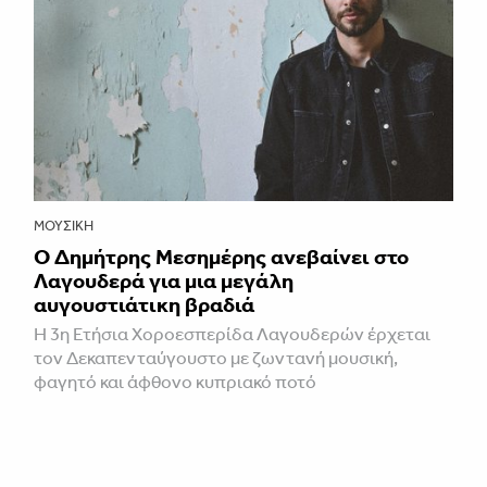
ΜΟΥΣΙΚΉ
Ο Δημήτρης Μεσημέρης ανεβαίνει στο
Λαγουδερά για μια μεγάλη
αυγουστιάτικη βραδιά
Η 3η Ετήσια Χοροεσπερίδα Λαγουδερών έρχεται
τον Δεκαπενταύγουστο με ζωντανή μουσική,
φαγητό και άφθονο κυπριακό ποτό