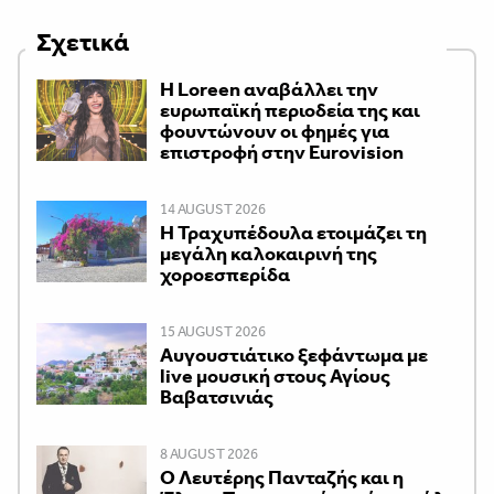
Σχετικά
Η Loreen αναβάλλει την
ευρωπαϊκή περιοδεία της και
φουντώνουν οι φημές για
επιστροφή στην Eurovision
14 AUGUST 2026
Η Τραχυπέδουλα ετοιμάζει τη
μεγάλη καλοκαιρινή της
χοροεσπερίδα
15 AUGUST 2026
Αυγουστιάτικο ξεφάντωμα με
live μουσική στους Αγίους
Βαβατσινιάς
8 AUGUST 2026
Ο Λευτέρης Πανταζής και η