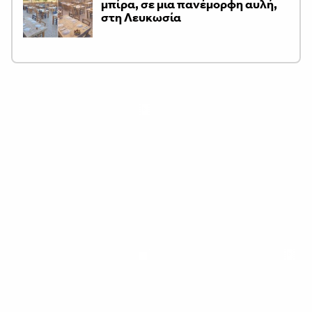
μπίρα, σε μια πανέμορφη αυλή,
στη Λευκωσία