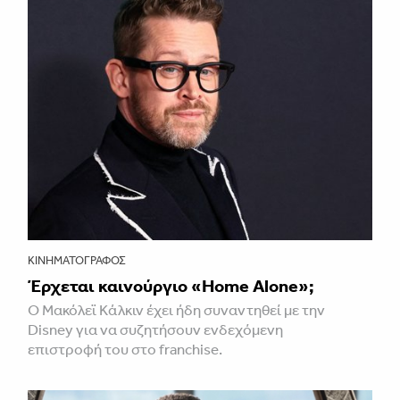
ΚΙΝΗΜΑΤΟΓΡΆΦΟΣ
Έρχεται καινούργιο «Home Alone»;
Ο Μακόλεϊ Κάλκιν έχει ήδη συναντηθεί με την
Disney για να συζητήσουν ενδεχόμενη
επιστροφή του στο franchise.