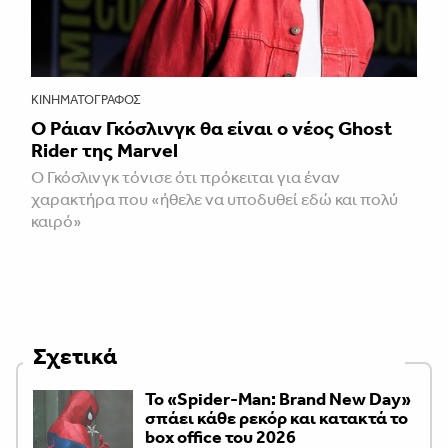
ΚΙΝΗΜΑΤΟΓΡΆΦΟΣ
Ο Ράιαν Γκόσλινγκ θα είναι ο νέος Ghost
Rider της Marvel
Ο Γκόσλινγκ τόνισε ότι πρόκειται για έναν
χαρακτήρα που «ήθελε να υποδυθεί εδώ και πολύ
καιρό»
Σχετικά
Το «Spider-Man: Brand New Day»
σπάει κάθε ρεκόρ και κατακτά το
box office του 2026