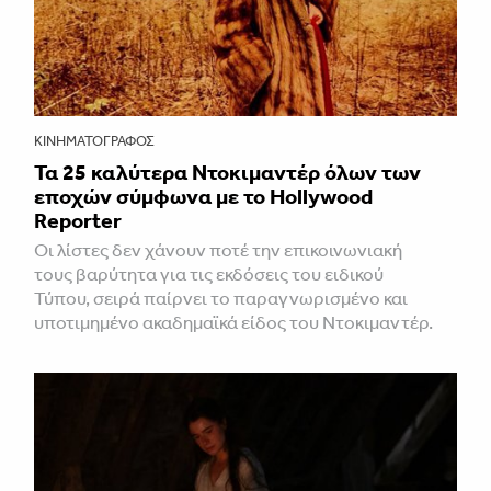
ΚΙΝΗΜΑΤΟΓΡΆΦΟΣ
Τα 25 καλύτερα Ντοκιμαντέρ όλων των
εποχών σύμφωνα με το Hollywood
Reporter
Οι λίστες δεν χάνουν ποτέ την επικοινωνιακή
τους βαρύτητα για τις εκδόσεις του ειδικού
Τύπου, σειρά παίρνει το παραγνωρισμένο και
υποτιμημένο ακαδημαϊκά είδος του Ντοκιμαντέρ.