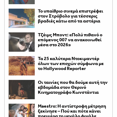
Το υπαίθριο σινεμά επιστρέφει
στον Στρόβολο για τέσσερις
βραδιές κάτω από τα αστέρια
Τζέιμς Μποντ: «Πολύ πιθανό ο
επόμενος 007 να ανακοινωθεί
μέσα στο 2026»
Τα 25 καλύτερα Ντοκιμαντέρ
όλων των εποχών σύμφωνα με
το Hollywood Reporter
Οι ταινίες που θα δούμε αυτή την
εβδομάδα στον Θερινό
Κινηματογράφο Κωνστάντια
Maestro: Η αντίστροφη μέτρηση
ξεκίνησε – Πού και πότε κάνει
πρεμιέρα το μεγάλο φινάλε