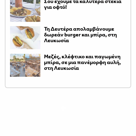
Σου έχουμε τα καλύτερα στέκια
για οφτό!
Τη Δευτέρα απολαμβάνουμε
δωρεάν burger και μπίρα, στη
Λευκωσία
Μεζές, κλέφτικο και παγωμένη
μπίρα, σε μια πανέμορφη αυλή,
στη Λευκωσία