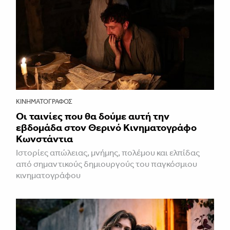
ΚΙΝΗΜΑΤΟΓΡΆΦΟΣ
Οι ταινίες που θα δούμε αυτή την
εβδομάδα στον Θερινό Κινηματογράφο
Κωνστάντια
Ιστορίες απώλειας, μνήμης, πολέμου και ελπίδας
από σημαντικούς δημιουργούς του παγκόσμιου
κινηματογράφου