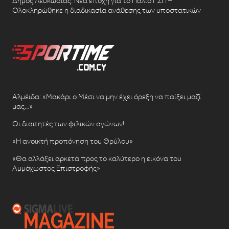
Δήμος Λευκωσίας: Νέα εποχή για το Παλιό ΓΣΠ –
Ολοκληρώθηκε η διαδικασία ανάθεσης των υποστατικών
Αλμέιδα: «Μακάρι ο Μέσι να μην έχει όρεξη να παίξει μαζί
μας…»
Οι διαιτητές των φιλικών αγώνων!
«Η ανοικτή προπόνηση του Θρύλου»
«Θα αλλάξει αρκετά προς το καλύτερο η εικόνα του
Αμμόχωστος Επιστροφής»