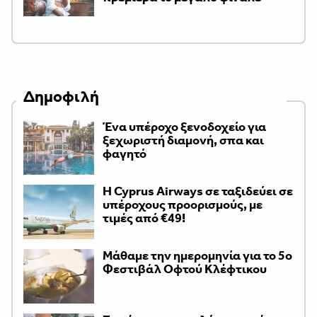
Δημοφιλή
Ένα υπέροχο ξενοδοχείο για
ξεχωριστή διαμονή, σπα και
φαγητό
H Cyprus Airways σε ταξιδεύει σε
υπέροχους προορισμούς, με
τιμές από €49!
Μάθαμε την ημερομηνία για το 5ο
Φεστιβάλ Οφτού Κλέφτικου