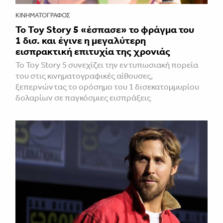
ΚΙΝΗΜΑΤΟΓΡΆΦΟΣ
Το Toy Story 5 «έσπασε» το φράγμα του
1 δισ. και έγινε η μεγαλύτερη
εισπρακτική επιτυχία της χρονιάς
Το Toy Story 5 συνεχίζει την εντυπωσιακή πορεία
του στις κινηματογραφικές αίθουσες,
ξεπερνώντας το ορόσημο του 1 δισεκατομμυρίου
δολαρίων σε παγκόσμιες εισπράξεις