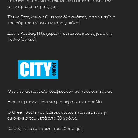
Ζέτα Μακρυπούλια: Αποκάλυψε τι απολαμβάνει πολύ
στην προσωπική της ζωή
Έλενα Τσαγκρινού: Οι ευχές όλο αγάπη για τα γενέθλια
του Λάμπρου Κωνσταντάρα [εικόνα]
Σάκης Ρουβάς: Η ξεχωριστή εμπειρία που έζησε στην
Κύθνο [βίντεο]
Όταν τα ασπόνδυλα διαψεύδουν τις προσδοκίες μας
Η σωστή παγωνιέρα για μια μέρα στην παραλία
Ο Green Boots του Έβερεστ ίσως επιστρέψει στην
οικογένειά του μετά από 30 χρόνια
Καιρός: Σε ισχύ κίτρινη προειδοποίηση