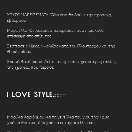
ΧΡΥΣΩΜΑΓΕΙΡΕΜΑΤΑ: Όλα όσα θα δούμε την προσεχή
εβδομάδα
Μαρινέλλα: Οι γιατροί απαγορεύουν αυστηρά κάθε
επίσκεψη στο σπίτι της
Ξέσπασε ο Νίκος Νικόλιζας κατά του Πλούταρχου και της
Θεοδωρίδου
Χρυσά Βατόμουρα: Δείτε ποιες είναι οι χειρότερες ταινίες
της χρονιάς που πέρασε
Μαρίλια Χαριδήμου για τα γενέθλια του γιου της: «Δύο
χρόνια Μάρκος, δύο χρόνια ευτυχίας» [βίντεο]