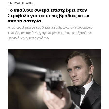
ΚΙΝΗΜΑΤΟΓΡΆΦΟΣ
Το υπαίθριο σινεμά επιστρέφει στον
Στρόβολο για τέσσερις βραδιές κάτω
από τα αστέρια
Από τις 3 μέχρι τις 6 Σεπτεμβρίου, το προαύλιο
του Δημοτικού Μεγάρου μετατρέπεται ξανά σε
θερινό κινηματογράφο