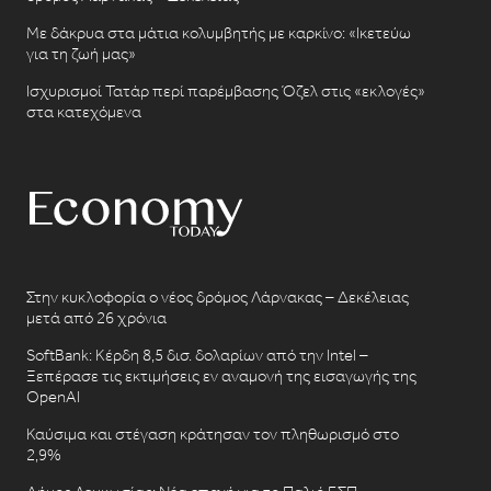
Με δάκρυα στα μάτια κολυμβητής με καρκίνο: «Ικετεύω
για τη ζωή μας»
Ισχυρισμοί Τατάρ περί παρέμβασης Όζελ στις «εκλογές»
στα κατεχόμενα
Στην κυκλοφορία ο νέος δρόμος Λάρνακας – Δεκέλειας
μετά από 26 χρόνια
SoftBank: Κέρδη 8,5 δισ. δολαρίων από την Intel –
Ξεπέρασε τις εκτιμήσεις εν αναμονή της εισαγωγής της
OpenAI
Καύσιμα και στέγαση κράτησαν τον πληθωρισμό στο
2,9%