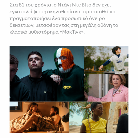
Στα 81 του χρόνια, ο Ντάνι Ντε Βίτο δεν έχει
εγκαταλείψει τη σκηνοθεσία και προσπαθεί να
πραγματοποιήσει ένα προσωπικό όνειρο
δεκαετιών, μεταφέροντας στη μεγάλη οθόνη το
κλασικό μυθιστόρημα «ΜακΤιγκ».