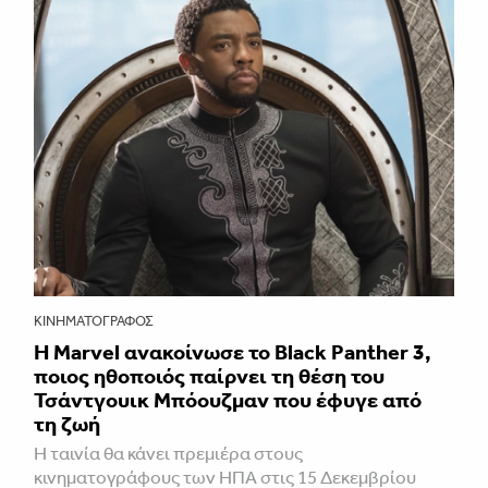
ΚΙΝΗΜΑΤΟΓΡΆΦΟΣ
Η Marvel ανακοίνωσε το Black Panther 3,
ποιος ηθοποιός παίρνει τη θέση του
Τσάντγουικ Μπόουζμαν που έφυγε από
τη ζωή
Η ταινία θα κάνει πρεμιέρα στους
κινηματογράφους των ΗΠΑ στις 15 Δεκεμβρίου