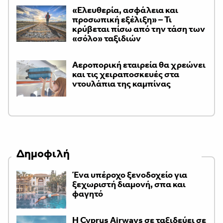
«Ελευθερία, ασφάλεια και
προσωπική εξέλιξη» – Τι
κρύβεται πίσω από την τάση των
«σόλο» ταξιδιών
Αεροπορική εταιρεία θα χρεώνει
και τις χειραποσκευές στα
ντουλάπια της καμπίνας
Δημοφιλή
Ένα υπέροχο ξενοδοχείο για
ξεχωριστή διαμονή, σπα και
φαγητό
H Cyprus Airways σε ταξιδεύει σε