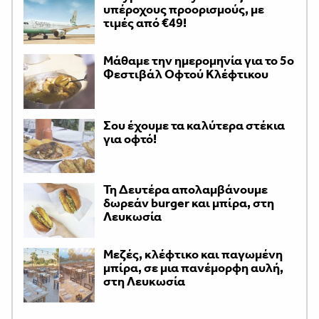
υπέροχους προορισμούς, με
τιμές από €49!
Μάθαμε την ημερομηνία για το 5ο
Φεστιβάλ Οφτού Κλέφτικου
Σου έχουμε τα καλύτερα στέκια
για οφτό!
Τη Δευτέρα απολαμβάνουμε
δωρεάν burger και μπίρα, στη
Λευκωσία
Μεζές, κλέφτικο και παγωμένη
μπίρα, σε μια πανέμορφη αυλή,
στη Λευκωσία