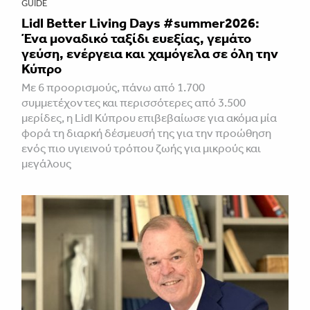
GUIDE
Lidl Better Living Days #summer2026:
Ένα μοναδικό ταξίδι ευεξίας, γεμάτο
γεύση, ενέργεια και χαμόγελα σε όλη την
Κύπρο
Με 6 προορισμούς, πάνω από 1.700
συμμετέχοντες και περισσότερες από 3.500
μερίδες, η Lidl Κύπρου επιβεβαίωσε για ακόμα μία
φορά τη διαρκή δέσμευσή της για την προώθηση
ενός πιο υγιεινού τρόπου ζωής για μικρούς και
μεγάλους