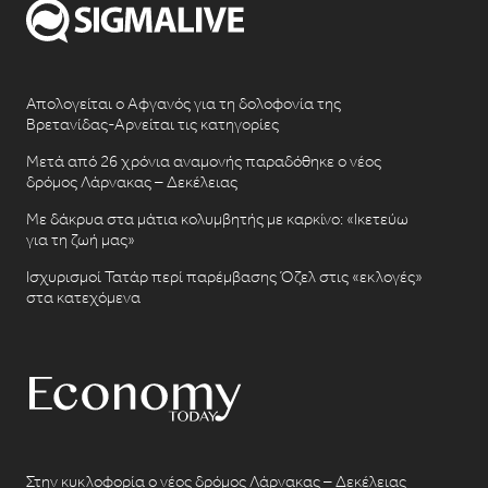
Απολογείται ο Αφγανός για τη δολοφονία της
Βρετανίδας-Αρνείται τις κατηγορίες
Μετά από 26 χρόνια αναμονής παραδόθηκε ο νέος
δρόμος Λάρνακας – Δεκέλειας
Με δάκρυα στα μάτια κολυμβητής με καρκίνο: «Ικετεύω
για τη ζωή μας»
Ισχυρισμοί Τατάρ περί παρέμβασης Όζελ στις «εκλογές»
στα κατεχόμενα
Στην κυκλοφορία ο νέος δρόμος Λάρνακας – Δεκέλειας