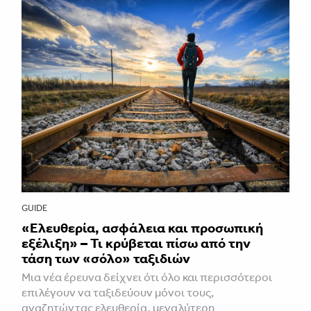
GUIDE
«Ελευθερία, ασφάλεια και προσωπική
εξέλιξη» – Τι κρύβεται πίσω από την
τάση των «σόλο» ταξιδιών
Μια νέα έρευνα δείχνει ότι όλο και περισσότεροι
επιλέγουν να ταξιδεύουν μόνοι τους,
αναζητώντας ελευθερία, μεγαλύτερη