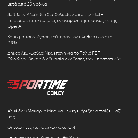
μετά από 26 χρόνια
SoftBank: Κέρδη 8,5 δισ. δολαρίων από την Intel –
Ξεπέρασε τις εκτιμήσεις εν αναμονή της εισαγωγής της
OpenAI
Καύσιμα και στέγαση κράτησαν τον πληθωρισμό στο
2,9%
Δήμος Λευκωσίας: Νέα εποχή για το Παλιό ΓΣΠ –
Ολοκληρώθηκε η διαδικασία ανάθεσης των υποστατικών
Αλμέιδα: «Μακάρι ο Μέσι να μην έχει όρεξη να παίξει μαζί
μας…»
Οι διαιτητές των φιλικών αγώνων!
«Η ανοικτή προπόνηση του Θρύλου»