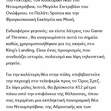
του Ρέκτορα, τον Καθεδρικό Ναό του
Ντουμπρόβνικ, το Μεγάλο Σιντριβάνι του
Ονώφριου, το Παλάτι Sponza και την
Φραγκισκανική Εκκλησία και Μονή.
Ενδιαφέρον γεγονός: αν είστε λάτρεις του Game
of Thrones , θα αναγνωρίσετε αυτά τα σημεία
καθώς χρησιμοποιήθηκαν για τις σκηνές στο
King’s Landing. Είναι ένας προορισμός που
συνδυάζει ιστορία, πολιτισμό και λίγη τηλεοπτική
μαγεία.
Για την καλύτερη θέα στην πόλη, επιβιβαστείτε
την περιοχή στο τελεφερίκ προς το Όρος Σρτζ.
Σε λίγα μόλις λεπτά, θα βρίσκεστε 412 μέτρα
πάνω από την επιφάνεια της θάλασσας, όπου
σας περιμένει μια εκπληκτική πανοραμική θέα
του Ντουμπρόβνικ, της Αδριατικής και των