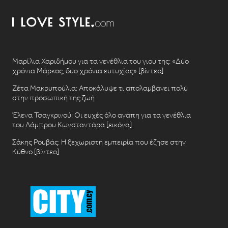
Μαρίλια Χαριδήμου για τα γενέθλια του γιου της: «Δύο
χρόνια Μάρκος, δύο χρόνια ευτυχίας» [βίντεο]
Ζέτα Μακρυπούλια: Αποκάλυψε τι απολαμβάνει πολύ
στην προσωπική της ζωή
Έλενα Τσαγκρινού: Οι ευχές όλο αγάπη για τα γενέθλια
του Λάμπρου Κωνσταντάρα [εικόνα]
Σάκης Ρουβάς: Η ξεχωριστή εμπειρία που έζησε στην
Κύθνο [βίντεο]