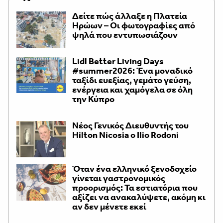
Δείτε πώς άλλαξε η Πλατεία
Ηρώων – Οι φωτογραφίες από
ψηλά που εντυπωσιάζουν
Lidl Better Living Days
#summer2026: Ένα μοναδικό
ταξίδι ευεξίας, γεμάτο γεύση,
ενέργεια και χαμόγελα σε όλη
την Κύπρο
Νέος Γενικός Διευθυντής του
Hilton Nicosia ο Ilio Rodoni
Όταν ένα ελληνικό ξενοδοχείο
γίνεται γαστρονομικός
προορισμός: Τα εστιατόρια που
αξίζει να ανακαλύψετε, ακόμη κι
αν δεν μένετε εκεί