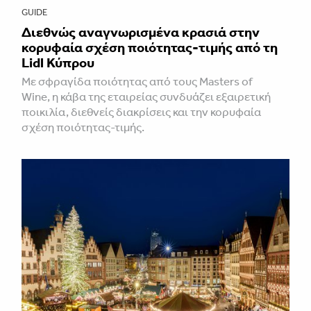
GUIDE
Διεθνώς αναγνωρισμένα κρασιά στην
κορυφαία σχέση ποιότητας-τιμής από τη
Lidl Κύπρου
Με σφραγίδα ποιότητας από τους Masters of
Wine, η κάβα της εταιρείας συνδυάζει εξαιρετική
ποικιλία, διεθνείς διακρίσεις και την κορυφαία
σχέση ποιότητας-τιμής.