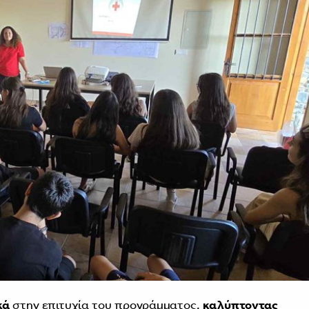
κά
στην επιτυχία του προγράμματος,
καλύπτοντας