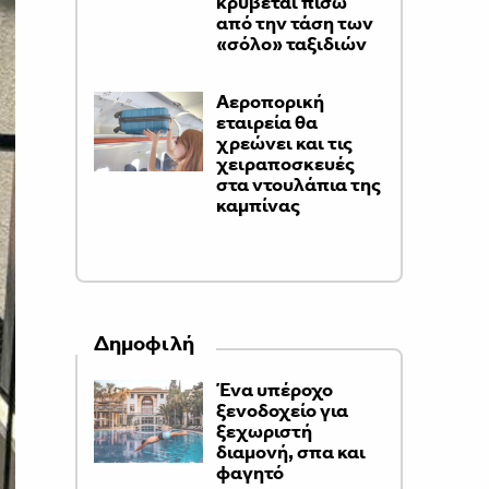
κρύβεται πίσω
από την τάση των
«σόλο» ταξιδιών
Αεροπορική
εταιρεία θα
χρεώνει και τις
χειραποσκευές
στα ντουλάπια της
καμπίνας
Δημοφιλή
Ένα υπέροχο
ξενοδοχείο για
ξεχωριστή
διαμονή, σπα και
φαγητό