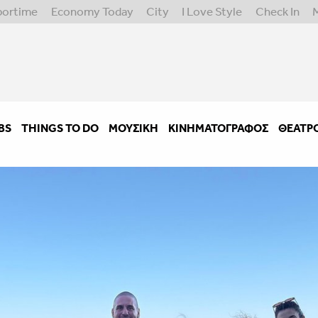
portime
Economy Today
City
I Love Style
Check In
BS
THINGS TO DO
ΜΟΥΣΙΚΉ
ΚΙΝΗΜΑΤΟΓΡΆΦΟΣ
ΘΈΑΤΡ