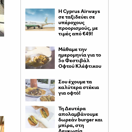
H Cyprus Airways
σε ταξιδεύει σε
υπέροχους
προορισμούς, με
τιμές από €49!
Μάθαμε την
ημερομηνία για το
5ο Φεστιβάλ
Οφτού Κλέφτικου
Σου έχουμε τα
καλύτερα στέκια
για οφτό!
Τη Δευτέρα
απολαμβάνουμε
δωρεάν burger και
μπίρα, στη
Λευκωσία