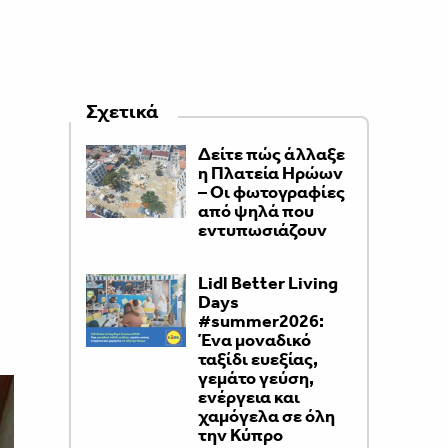
Σχετικά
Δείτε πώς άλλαξε
η Πλατεία Ηρώων
– Οι φωτογραφίες
από ψηλά που
εντυπωσιάζουν
Lidl Better Living
Days
#summer2026:
Ένα μοναδικό
ταξίδι ευεξίας,
γεμάτο γεύση,
ενέργεια και
χαμόγελα σε όλη
την Κύπρο