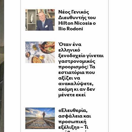
Νέος Γενικός
Διευθυντής του
Hilton Nicosia ο
Ilio Rodoni
Όταν ένα
ελληνικό
ξενοδοχείο γίνεται
γαστρονομικός
προορισμός: Τα
εστιατόρια που
αξίζει να
ανακαλύψετε,
ακόμη κι αν δεν
μένετε εκεί
«Ελευθερία,
ασφάλεια και
προσωπική
εξέλιξη» – Τι