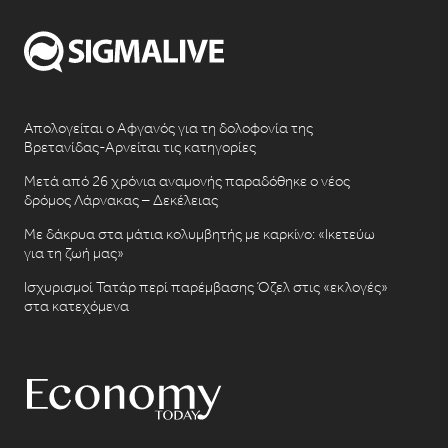
Απολογείται ο Αφγανός για τη δολοφονία της
Βρετανίδας-Αρνείται τις κατηγορίες
Μετά από 26 χρόνια αναμονής παραδόθηκε ο νέος
δρόμος Λάρνακας – Δεκέλειας
Με δάκρυα στα μάτια κολυμβητής με καρκίνο: «Ικετεύω
για τη ζωή μας»
Ισχυρισμοί Τατάρ περί παρέμβασης Όζελ στις «εκλογές»
στα κατεχόμενα