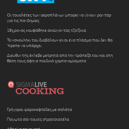
Οι τουαλέτες των αεροπλάνων μπορεί να γίνουν ραντάρ
για τις πανδημίες
18χρονος κουφάθηκε ακούγοντας τζιτζίκια
Το «σκουλήκι του διαβόλου» είναι ένα πλάσμα που δεν θα
‘πρεπε να υπάρχει
Διευθυντής έκλεβε μετρητά από την τράπεζά του και στη
θέση τους άφηνε παιδικά χαρτονομίσματα
Γρήγοροι ψαροκεφτέδες με σαλάτα
Παγωτό σάντουιτς στρατσιατέλα
Αθερίνα τηγανητή