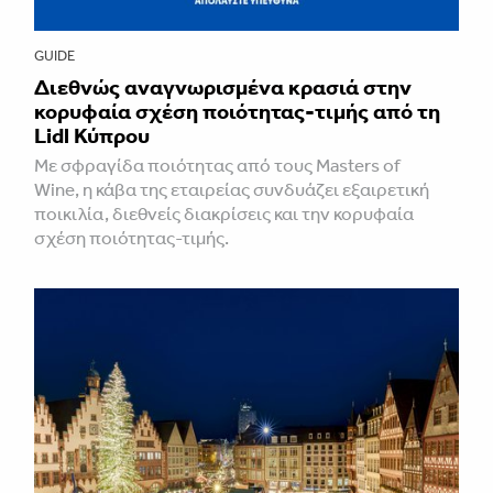
GUIDE
Διεθνώς αναγνωρισμένα κρασιά στην
κορυφαία σχέση ποιότητας-τιμής από τη
Lidl Κύπρου
Με σφραγίδα ποιότητας από τους Masters of
Wine, η κάβα της εταιρείας συνδυάζει εξαιρετική
ποικιλία, διεθνείς διακρίσεις και την κορυφαία
σχέση ποιότητας-τιμής.