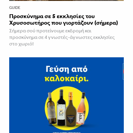
GUIDE
Προσκύνημα σε 5 εκκλησίες του
Χρυσοσωτήρος που γιορτάζουν (σήμερα)
Σήμερα σού προτείνουμε εκδρομή και
προσκύνημα σε 4 γνωστές-άγνωστες εκκλησίες
στο χωριό!