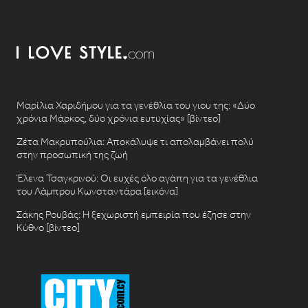
Μαρίλια Χαριδήμου για τα γενέθλια του γιου της: «Δύο
χρόνια Μάρκος, δύο χρόνια ευτυχίας» [βίντεο]
Ζέτα Μακρυπούλια: Αποκάλυψε τι απολαμβάνει πολύ
στην προσωπική της ζωή
Έλενα Τσαγκρινού: Οι ευχές όλο αγάπη για τα γενέθλια
του Λάμπρου Κωνσταντάρα [εικόνα]
Σάκης Ρουβάς: Η ξεχωριστή εμπειρία που έζησε στην
Κύθνο [βίντεο]