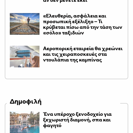
«Ελευθερία, ασφάλεια και
προσωπική εξέλιξη» – Τι
κρύβεται πίσω από την τάση των
«σόλο» ταξιδιών
Αεροπορική εταιρεία θα χρεώνει
και τις χειραποσκευές στα
ντουλάπια της καμπίνας
Δημοφιλή
Ένα υπέροχο ξενοδοχείο για
ξεχωριστή διαμονή, σπα και
φαγητό