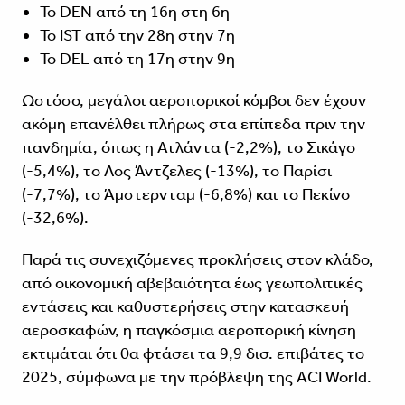
Το DEN από τη 16η στη 6η
Το IST από την 28η στην 7η
Το DEL από τη 17η στην 9η
Ωστόσο, μεγάλοι αεροπορικοί κόμβοι δεν έχουν
ακόμη επανέλθει πλήρως στα επίπεδα πριν την
πανδημία, όπως η Ατλάντα (-2,2%), το Σικάγο
(-5,4%), το Λος Άντζελες (-13%), το Παρίσι
(-7,7%), το Άμστερνταμ (-6,8%) και το Πεκίνο
(-32,6%).
Παρά τις συνεχιζόμενες προκλήσεις στον κλάδο,
από οικονομική αβεβαιότητα έως γεωπολιτικές
εντάσεις και καθυστερήσεις στην κατασκευή
αεροσκαφών, η παγκόσμια αεροπορική κίνηση
εκτιμάται ότι θα φτάσει τα 9,9 δισ. επιβάτες το
2025, σύμφωνα με την πρόβλεψη της ACI World.