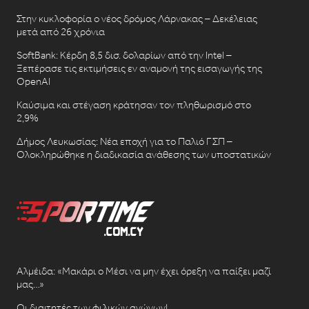
Στην κυκλοφορία ο νέος δρόμος Λάρνακας – Δεκέλειας
μετά από 26 χρόνια
SoftBank: Κέρδη 8,5 δισ. δολαρίων από την Intel –
Ξεπέρασε τις εκτιμήσεις εν αναμονή της εισαγωγής της
OpenAI
Καύσιμα και στέγαση κράτησαν τον πληθωρισμό στο
2,9%
Δήμος Λευκωσίας: Νέα εποχή για το Παλιό ΓΣΠ –
Ολοκληρώθηκε η διαδικασία ανάθεσης των υποστατικών
Αλμέιδα: «Μακάρι ο Μέσι να μην έχει όρεξη να παίξει μαζί
μας…»
Οι διαιτητές των φιλικών αγώνων!