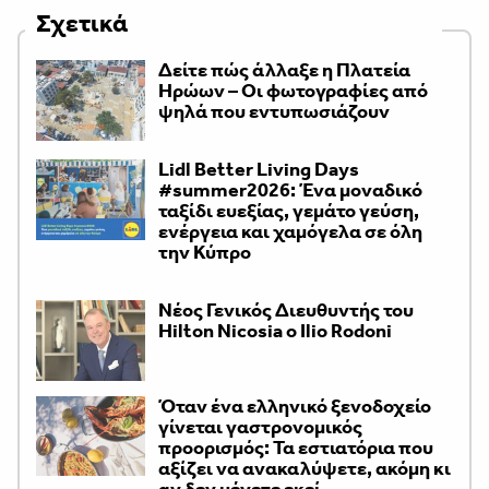
Σχετικά
Δείτε πώς άλλαξε η Πλατεία
Ηρώων – Οι φωτογραφίες από
ψηλά που εντυπωσιάζουν
Lidl Better Living Days
#summer2026: Ένα μοναδικό
ταξίδι ευεξίας, γεμάτο γεύση,
ενέργεια και χαμόγελα σε όλη
την Κύπρο
Νέος Γενικός Διευθυντής του
Hilton Nicosia ο Ilio Rodoni
Όταν ένα ελληνικό ξενοδοχείο
γίνεται γαστρονομικός
προορισμός: Τα εστιατόρια που
αξίζει να ανακαλύψετε, ακόμη κι
αν δεν μένετε εκεί