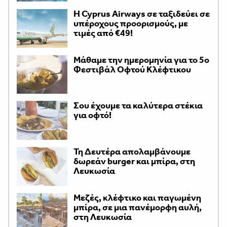
H Cyprus Airways σε ταξιδεύει σε
υπέροχους προορισμούς, με
τιμές από €49!
Μάθαμε την ημερομηνία για το 5ο
Φεστιβάλ Οφτού Κλέφτικου
Σου έχουμε τα καλύτερα στέκια
για οφτό!
Τη Δευτέρα απολαμβάνουμε
δωρεάν burger και μπίρα, στη
Λευκωσία
Μεζές, κλέφτικο και παγωμένη
μπίρα, σε μια πανέμορφη αυλή,
στη Λευκωσία