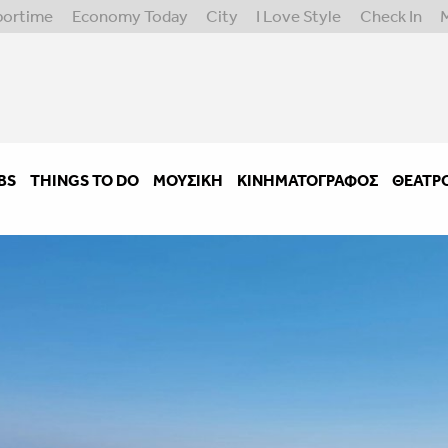
portime
Economy Today
City
I Love Style
Check In
BS
THINGS TO DO
ΜΟΥΣΙΚΉ
ΚΙΝΗΜΑΤΟΓΡΆΦΟΣ
ΘΈΑΤΡ