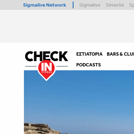
Sigmalive Network
Sigmalive
Simerini
S
ΕΣΤΙΑΤΌΡΙΑ
BARS & CLU
PODCASTS