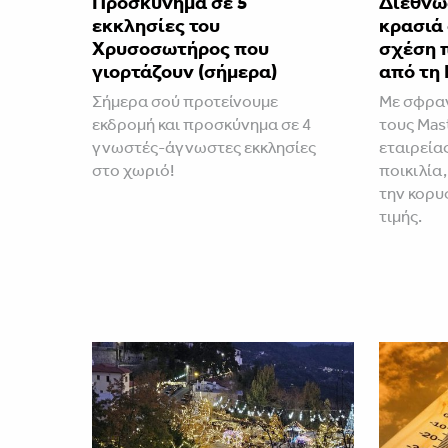
Προσκύνημα σε 5
Διεθνώ
εκκλησίες του
κρασιά
Χρυσοσωτήρος που
σχέση 
γιορτάζουν (σήμερα)
από τη 
Σήμερα σού προτείνουμε
Με σφραγ
εκδρομή και προσκύνημα σε 4
τους Mast
γνωστές-άγνωστες εκκλησίες
εταιρεία
στο χωριό!
ποικιλία,
την κορυ
τιμής.