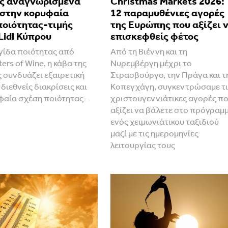
ς αναγνωρισμένα
Christmas Markets 2026:
 στην κορυφαία
12 παραμυθένιες αγορές
ποιότητας-τιμής
της Ευρώπης που αξίζει 
Lidl Κύπρου
επισκεφθείς φέτος
ίδα ποιότητας από
Από τη Βιέννη και τη
ers of Wine, η κάβα της
Νυρεμβέργη μέχρι το
ς συνδυάζει εξαιρετική
Στρασβούργο, την Πράγα και τ
 διεθνείς διακρίσεις και
Κοπεγχάγη, συγκεντρώσαμε τι
φαία σχέση ποιότητας-
χριστουγεννιάτικες αγορές π
αξίζει να βάλετε στο πρόγραμ
ενός χειμωνιάτικου ταξιδιού
μαζί με τις ημερομηνίες
λειτουργίας τους