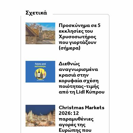
Σχετικά
Προσκύνημα σε 5
εκκλησίες του
Χρυσοσωτήρος
που γιορτάζουν
(σήμερα)
Διεθνώς
αναγνωρισμένα
κρασιά στην
κορυφαία σχέση
ποιότητας-τιμής
από τη Lidl Κύπρου
Christmas Markets
2026: 12
παραμυθένιες
αγορές της
Ευρώπης που