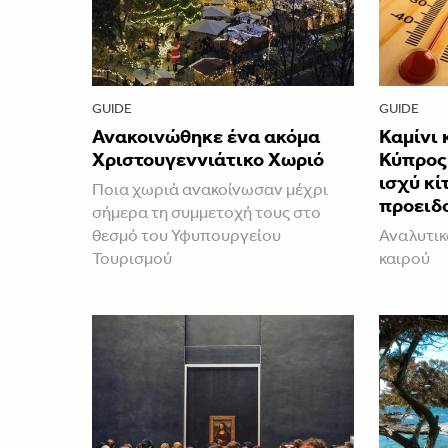
GUIDE
GUIDE
Ανακοινώθηκε ένα ακόμα
Καμίνι 
Χριστουγεννιάτικο Χωριό
Κύπρος 
ισχύ κί
Ποια χωριά ανακοίνωσαν μέχρι
προειδ
σήμερα τη συμμετοχή τους στο
θεσμό του Υφυπουργείου
Αναλυτικ
Τουρισμού
καιρού