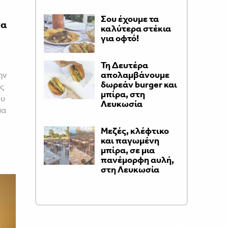
Σου έχουμε τα
να
καλύτερα στέκια
για οφτό!
Τη Δευτέρα
απολαμβάνουμε
ην
δωρεάν burger και
ς
μπίρα, στη
ου
Λευκωσία
μα
Μεζές, κλέφτικο
και παγωμένη
μπίρα, σε μια
πανέμορφη αυλή,
στη Λευκωσία