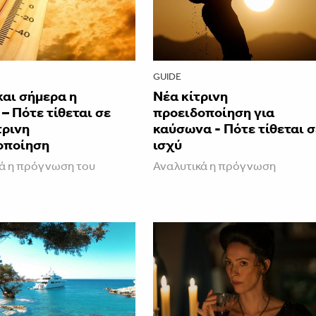
GUIDE
και σήμερα η
Νέα κίτρινη
– Πότε τίθεται σε
προειδοποίηση για
τρινη
καύσωνα - Πότε τίθεται σ
οποίηση
ισχύ
ά η πρόγνωση του
Αναλυτικά η πρόγνωση