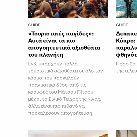
GUIDE
GUIDE
«Τουριστικές παγίδες»:
Δεκαπε
Αυτά είναι τα πιο
Κύπρο: 
απογοητευτικά αξιοθέατα
παραλια
του πλανήτη
φθηνότ
Ενώ υπάρχουν πολλά
Πόσο θα 
τουριστικά αξιοθέατα σε όλο τον
της τελευ
κόσμο που προκαλούν
πραγματικά δέος, από τις
κορυφές του Μάτσου Πίτσου
μέχρι το Σινικό Τείχος της Κίνας,
άλλα είναι πιο πιθανό να
προκαλέσουν απογοήτευση