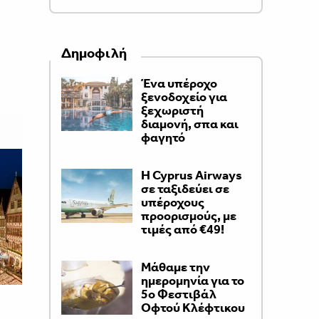
Δημοφιλή
Ένα υπέροχο
ξενοδοχείο για
ξεχωριστή
διαμονή, σπα και
φαγητό
H Cyprus Airways
σε ταξιδεύει σε
υπέροχους
προορισμούς, με
τιμές από €49!
Μάθαμε την
ημερομηνία για το
5ο Φεστιβάλ
Οφτού Κλέφτικου