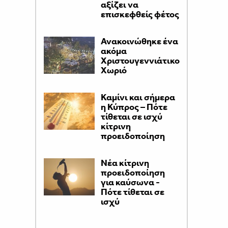
αξίζει να
επισκεφθείς φέτος
Ανακοινώθηκε ένα
ακόμα
Χριστουγεννιάτικο
Χωριό
Καμίνι και σήμερα
η Κύπρος – Πότε
τίθεται σε ισχύ
κίτρινη
προειδοποίηση
Νέα κίτρινη
προειδοποίηση
για καύσωνα -
Πότε τίθεται σε
ισχύ