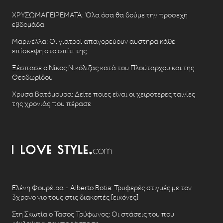
ΧΡΥΣΩΜΑΓΕΙΡΕΜΑΤΑ: Όλα όσα θα δούμε την προσεχή
εβδομάδα
Μαρινέλλα: Οι γιατροί απαγορεύουν αυστηρά κάθε
επίσκεψη στο σπίτι της
Ξέσπασε ο Νίκος Νικόλιζας κατά του Πλούταρχου και της
Θεοδωρίδου
Χρυσά Βατόμουρα: Δείτε ποιες είναι οι χειρότερες ταινίες
της χρονιάς που πέρασε
Ελένη Φουρέιρα - Alberto Botia: Τρυφερές στιγμές με τον
3χρονο γιο τους στις διακοπές [εικόνες]
Στη Σκωτία ο Τάσος Τρύφωνος: Οι στάσεις του που