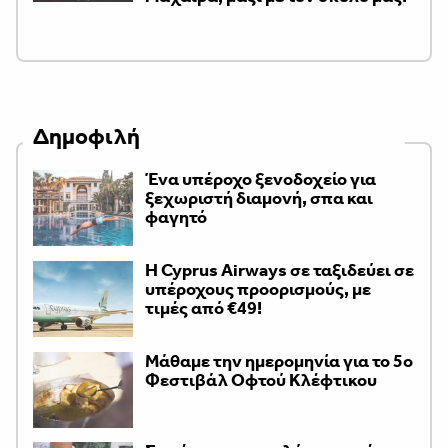
Δημοφιλή
Ένα υπέροχο ξενοδοχείο για
ξεχωριστή διαμονή, σπα και
φαγητό
H Cyprus Airways σε ταξιδεύει σε
υπέροχους προορισμούς, με
τιμές από €49!
Μάθαμε την ημερομηνία για το 5ο
Φεστιβάλ Οφτού Κλέφτικου