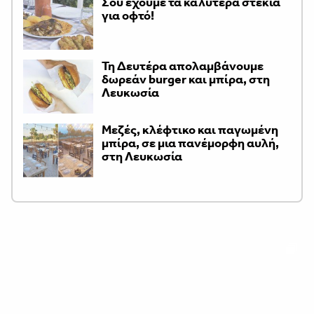
Σου έχουμε τα καλύτερα στέκια
για οφτό!
Τη Δευτέρα απολαμβάνουμε
δωρεάν burger και μπίρα, στη
Λευκωσία
Μεζές, κλέφτικο και παγωμένη
μπίρα, σε μια πανέμορφη αυλή,
στη Λευκωσία