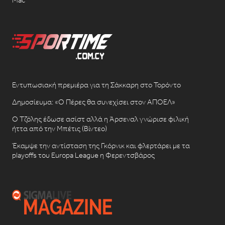
Εντυπωσιακή πρεμιέρα για τη Σάκκαρη στο Τορόντο
Δημοσίευμα: «Ο Πέρες θα συνεχίσει στον ΑΠΟΕΛ»
Ο Τζόλης έδωσε ασίστ αλλά η Άρσεναλ γνώρισε φιλική
ήττα από την Μπέτις (Βίντεο)
Έκαμψε την αντίσταση της Γκόρνικ και φλερτάρει με τα
playoffs του Europa League η Φερεντσβάρος