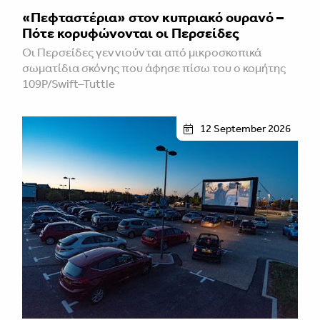
«Πεφταστέρια» στον κυπριακό ουρανό –
Πότε κορυφώνονται οι Περσείδες
Οι Περσείδες γεννιούνται από μικροσκοπικά
σωματίδια σκόνης που άφησε πίσω του ο κομήτης
109P/Swift–Tuttle
12 September 2026