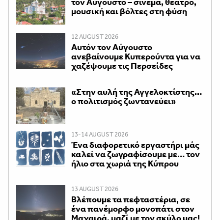
τον Αύγουστο – σινεμά, θέατρο,
μουσική και βόλτες στη φύση
12 AUGUST 2026
Αυτόν τον Αύγουστο
ανεβαίνουμε Κυπερούντα για να
χαζέψουμε τις Περσείδες
«Στην αυλή της Αγγελοκτίστης…
ο πολιτισμός ζωντανεύει»
13-14 AUGUST 2026
Ένα διαφορετικό εργαστήρι μάς
καλεί να ζωγραφίσουμε με… τον
ήλιο στα χωριά της Κύπρου
13 AUGUST 2026
Βλέπουμε τα πεφταστέρια, σε
ένα πανέμορφο μονοπάτι στον
Μαχαιρά, μαζί με τον σκύλο μας!