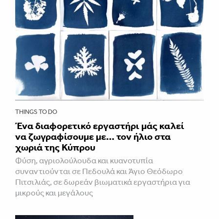
THINGS TO DO
Ένα διαφορετικό εργαστήρι μάς καλεί
να ζωγραφίσουμε με… τον ήλιο στα
χωριά της Κύπρου
Φύση, αγριολούλουδα και κυανοτυπία
συναντιούνται σε Πεδουλά και Άγιο Θεόδωρο
Πιτσιλιάς, σε δωρεάν βιωματικά εργαστήρια για
μικρούς και μεγάλους