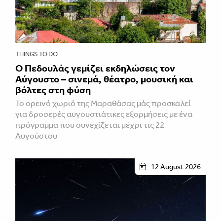
THINGS TO DO
Ο Πεδουλάς γεμίζει εκδηλώσεις τον
Αύγουστο – σινεμά, θέατρο, μουσική και
βόλτες στη φύση
Το ορεινό χωριό της Μαραθάσας μάς προσκαλεί
για δροσερές αυγουστιάτικες εξορμήσεις με ένα
πρόγραμμα που συνεχίζεται μέχρι τις 22
Αυγούστου
12 August 2026