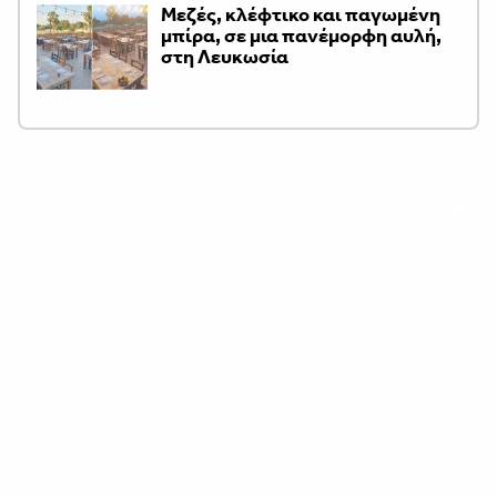
Μεζές, κλέφτικο και παγωμένη
μπίρα, σε μια πανέμορφη αυλή,
στη Λευκωσία