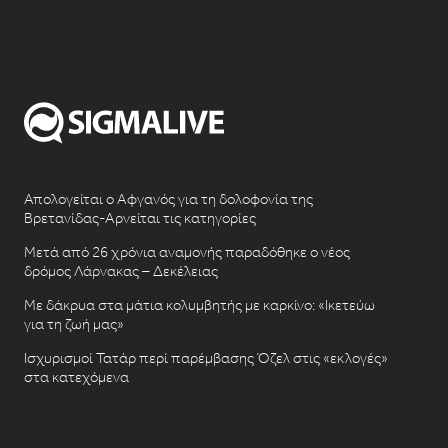
Απολογείται ο Αφγανός για τη δολοφονία της
Βρετανίδας-Αρνείται τις κατηγορίες
Μετά από 26 χρόνια αναμονής παραδόθηκε ο νέος
δρόμος Λάρνακας – Δεκέλειας
Με δάκρυα στα μάτια κολυμβητής με καρκίνο: «Ικετεύω
για τη ζωή μας»
Ισχυρισμοί Τατάρ περί παρέμβασης Όζελ στις «εκλογές»
στα κατεχόμενα