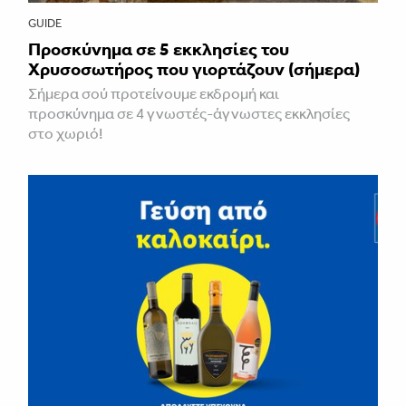
GUIDE
Προσκύνημα σε 5 εκκλησίες του
Χρυσοσωτήρος που γιορτάζουν (σήμερα)
Σήμερα σού προτείνουμε εκδρομή και
προσκύνημα σε 4 γνωστές-άγνωστες εκκλησίες
στο χωριό!