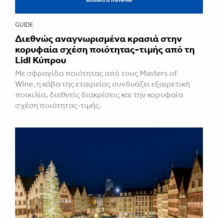
GUIDE
Διεθνώς αναγνωρισμένα κρασιά στην
κορυφαία σχέση ποιότητας-τιμής από τη
Lidl Κύπρου
Με σφραγίδα ποιότητας από τους Masters of
Wine, η κάβα της εταιρείας συνδυάζει εξαιρετική
ποικιλία, διεθνείς διακρίσεις και την κορυφαία
σχέση ποιότητας-τιμής.