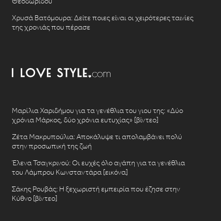
Θεοδωρίδου
Χρυσά Βατόμουρα: Δείτε ποιες είναι οι χειρότερες ταινίες
της χρονιάς που πέρασε
Μαρίλια Χαριδήμου για τα γενέθλια του γιου της: «Δύο
χρόνια Μάρκος, δύο χρόνια ευτυχίας» [βίντεο]
Ζέτα Μακρυπούλια: Αποκάλυψε τι απολαμβάνει πολύ
στην προσωπική της ζωή
Έλενα Τσαγκρινού: Οι ευχές όλο αγάπη για τα γενέθλια
του Λάμπρου Κωνσταντάρα [εικόνα]
Σάκης Ρουβάς: Η ξεχωριστή εμπειρία που έζησε στην
Κύθνο [βίντεο]