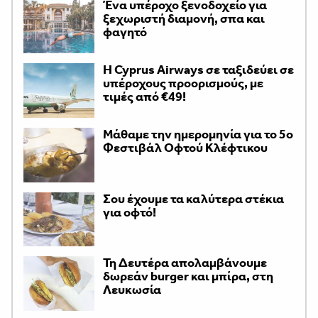
Ένα υπέροχο ξενοδοχείο για
ξεχωριστή διαμονή, σπα και
φαγητό
H Cyprus Airways σε ταξιδεύει σε
υπέροχους προορισμούς, με
τιμές από €49!
Μάθαμε την ημερομηνία για το 5ο
Φεστιβάλ Οφτού Κλέφτικου
Σου έχουμε τα καλύτερα στέκια
για οφτό!
Τη Δευτέρα απολαμβάνουμε
δωρεάν burger και μπίρα, στη
Λευκωσία