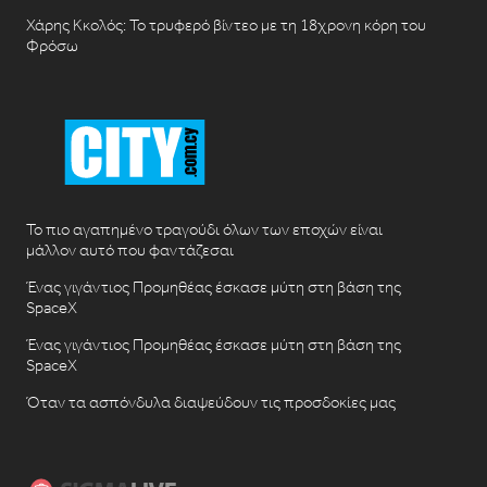
Χάρης Κκολός: Το τρυφερό βίντεο με τη 18χρονη κόρη του
Φρόσω
Το πιο αγαπημένο τραγούδι όλων των εποχών είναι
μάλλον αυτό που φαντάζεσαι
Ένας γιγάντιος Προμηθέας έσκασε μύτη στη βάση της
SpaceX
Ένας γιγάντιος Προμηθέας έσκασε μύτη στη βάση της
SpaceX
Όταν τα ασπόνδυλα διαψεύδουν τις προσδοκίες μας