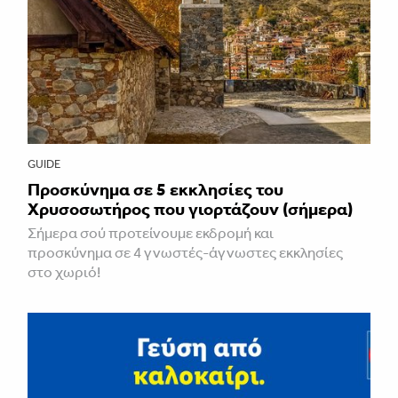
GUIDE
Προσκύνημα σε 5 εκκλησίες του
Χρυσοσωτήρος που γιορτάζουν (σήμερα)
Σήμερα σού προτείνουμε εκδρομή και
προσκύνημα σε 4 γνωστές-άγνωστες εκκλησίες
στο χωριό!