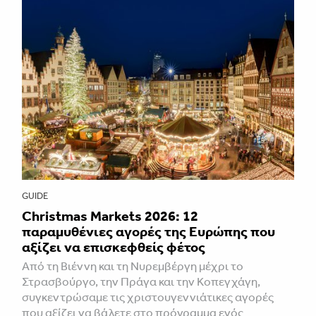
GUIDE
Christmas Markets 2026: 12
παραμυθένιες αγορές της Ευρώπης που
αξίζει να επισκεφθείς φέτος
Από τη Βιέννη και τη Νυρεμβέργη μέχρι το
Στρασβούργο, την Πράγα και την Κοπεγχάγη,
συγκεντρώσαμε τις χριστουγεννιάτικες αγορές
που αξίζει να βάλετε στο πρόγραμμα ενός