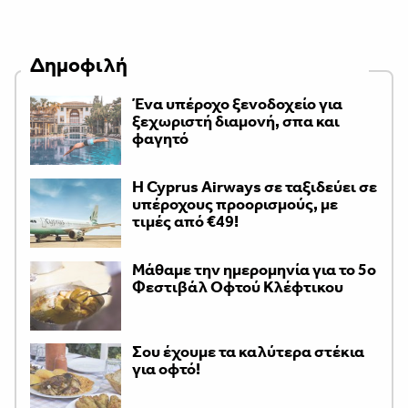
Δημοφιλή
Ένα υπέροχο ξενοδοχείο για
ξεχωριστή διαμονή, σπα και
φαγητό
H Cyprus Airways σε ταξιδεύει σε
υπέροχους προορισμούς, με
τιμές από €49!
Μάθαμε την ημερομηνία για το 5ο
Φεστιβάλ Οφτού Κλέφτικου
Σου έχουμε τα καλύτερα στέκια
για οφτό!