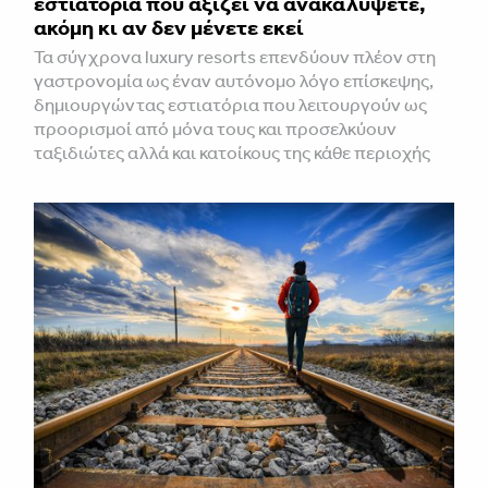
εστιατόρια που αξίζει να ανακαλύψετε,
ακόμη κι αν δεν μένετε εκεί
Τα σύγχρονα luxury resorts επενδύουν πλέον στη
γαστρονομία ως έναν αυτόνομο λόγο επίσκεψης,
δημιουργώντας εστιατόρια που λειτουργούν ως
προορισμοί από μόνα τους και προσελκύουν
ταξιδιώτες αλλά και κατοίκους της κάθε περιοχής