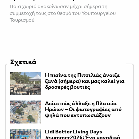
Ποια χωριά ανακοίνωσαν μέχρι σήμερα τη
συμμετοχή τους στο θεσμό του Υφυπουργείου
Τουρισμού
Σχετικά
Η πισίνα της Πιτσιλιάς άνοιξε
ξανά (σήμερα) και μας καλεί για
δροσερές βουτιές
Δείτε πώς άλλαξε η Πλατεία
Ηρώων – Οι φωτογραφίες από
ψηλά που εντυπωσιάζουν
Lidl Better Living Days
#summer2026: Ένα μοναδικό