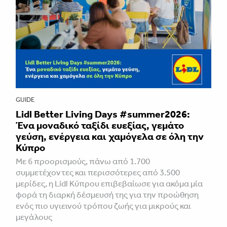
GUIDE
Lidl Better Living Days #summer2026:
Ένα μοναδικό ταξίδι ευεξίας, γεμάτο
γεύση, ενέργεια και χαμόγελα σε όλη την
Κύπρο
Με 6 προορισμούς, πάνω από 1.700
συμμετέχοντες και περισσότερες από 3.500
μερίδες, η Lidl Κύπρου επιβεβαίωσε για ακόμα μία
φορά τη διαρκή δέσμευσή της για την προώθηση
ενός πιο υγιεινού τρόπου ζωής για μικρούς και
μεγάλους