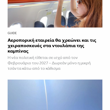
GUIDE
Αεροπορική εταιρεία θα χρεώνει και τις
χειραποσκευές στα ντουλάπια της
καμπίνας
Η νέα πολιτική τίθεται σε ισχύ από τον
Φεβρουάριο του 2027 – Δωρεάν μόνο η μικρή
τσάντα κάτω από το κάθισμα