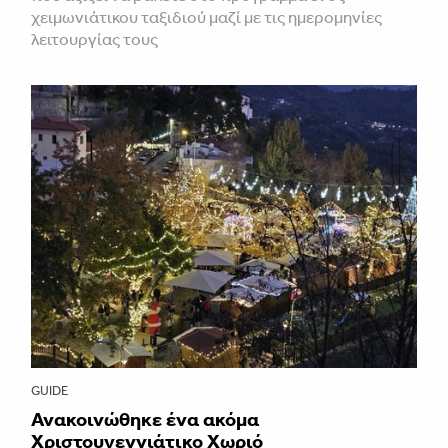
χειμωνιάτικου ταξιδιού μαζί με τις ημερομηνίες
λειτουργίας τους
GUIDE
Ανακοινώθηκε ένα ακόμα
Χριστουγεννιάτικο Χωριό