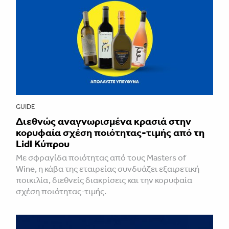
GUIDE
Διεθνώς αναγνωρισμένα κρασιά στην
κορυφαία σχέση ποιότητας-τιμής από τη
Lidl Κύπρου
Με σφραγίδα ποιότητας από τους Masters of
Wine, η κάβα της εταιρείας συνδυάζει εξαιρετική
ποικιλία, διεθνείς διακρίσεις και την κορυφαία
σχέση ποιότητας-τιμής.