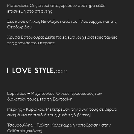
Μαρινέλλα: Οι γιατροί απαγορεύουν αυστηρά κάθε
επίσκεψη στο σπίτι της
Ξέσπασε ο Νίκος Νικόλιζας κατά του Πλούταρχου και της
Θεοδωρίδου
Χρυσά Βατόμουρα: Δείτε ποιες είναι οι χειρότερες ταινίες
της χρονιάς που πέρασε
Ευριπίδου – Μιχόπουλος: Ο νέος προορισμός των
διακοπών τους μετά τη Σαντορίνη
Μερκής – Κυριάκου: Μετέτρεψαν την αυλή τους σε θερινό
σινεμά για τα παιδιά τους [εικόνες & βίντεο]
Τσουρούλλης – Γιολίτη: Καλοκαιρινή «απόδραση» στην
California [εικόνες]