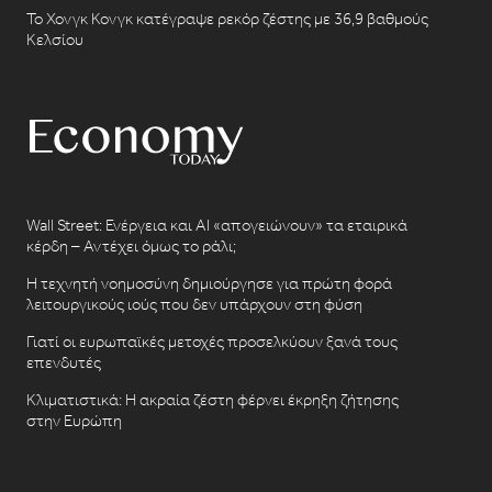
Το Χονγκ Κονγκ κατέγραψε ρεκόρ ζέστης με 36,9 βαθμούς
Κελσίου
Wall Street: Ενέργεια και AI «απογειώνουν» τα εταιρικά
κέρδη – Αντέχει όμως το ράλι;
Η τεχνητή νοημοσύνη δημιούργησε για πρώτη φορά
λειτουργικούς ιούς που δεν υπάρχουν στη φύση
Γιατί οι ευρωπαϊκές μετοχές προσελκύουν ξανά τους
επενδυτές
Κλιματιστικά: Η ακραία ζέστη φέρνει έκρηξη ζήτησης
στην Ευρώπη