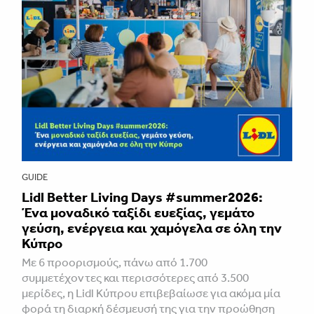
GUIDE
Lidl Better Living Days #summer2026:
Ένα μοναδικό ταξίδι ευεξίας, γεμάτο
γεύση, ενέργεια και χαμόγελα σε όλη την
Κύπρο
Με 6 προορισμούς, πάνω από 1.700
συμμετέχοντες και περισσότερες από 3.500
μερίδες, η Lidl Κύπρου επιβεβαίωσε για ακόμα μία
φορά τη διαρκή δέσμευσή της για την προώθηση