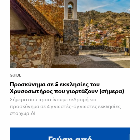
GUIDE
Προσκύνημα σε 5 εκκλησίες του
Χρυσοσωτήρος που γιορτάζουν (σήμερα)
Σήμερα σού προτείνουμε εκδρομή και
προσκύνημα σε 4 γνωστές-άγνωστες εκκλησίες
στο χωριό!