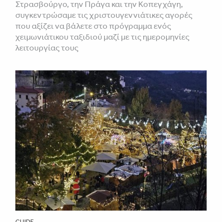
Στρασβούργο, την Πράγα και την Κοπεγχάγη,
συγκεντρώσαμε τις χριστουγεννιάτικες αγορές
που αξίζει να βάλετε στο πρόγραμμα ενός
χειμωνιάτικου ταξιδιού μαζί με τις ημερομηνίες
λειτουργίας τους
GUIDE