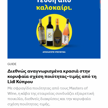
GUIDE
Διεθνώς αναγνωρισμένα κρασιά στην
κορυφαία σχέση ποιότητας-τιμής από τη
Lidl Κύπρου
Με σφραγίδα ποιότητας από τους Masters of
Wine, η κάβα της εταιρείας συνδυάζει εξαιρετική
ποικιλία, διεθνείς διακρίσεις και την κορυφαία
σχέση ποιότητας-τιμής.