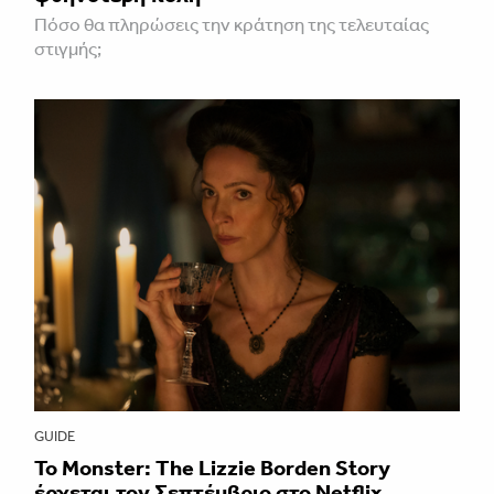
Πόσο θα πληρώσεις την κράτηση της τελευταίας
στιγμής;
GUIDE
Το Monster: The Lizzie Borden Story
έρχεται τον Σεπτέμβριο στο Netflix