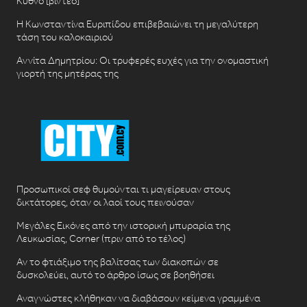
Κύθνο [βίντεο]
Η Κωνσταντίνα Ευριπίδου επιβεβαιώνει τη μεγαλύτερη
τάση του καλοκαιριού
Αννίτα Δημητρίου: Οι τρυφερές ευχές για την ονομαστική
γιορτή της μητέρας της
Προσωπικοί σεφ θυμούνται τι μαγείρευαν στους
δικτάτορες, όταν οι λαοί τους πεινούσαν
Μεγάλες Εικόνες από την ιστορική μπυραρία της
Λευκωσίας, Corner (πριν από το τέλος)
Αν το φτιάξιμο της βαλίτσας των διακοπών σε
δυσκολεύει, αυτό το άρθρο ίσως σε βοηθήσει
Αναγνώστες κλήθηκαν να διαβάσουν κείμενα γραμμένα