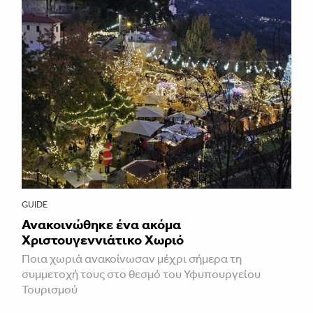
GUIDE
Ανακοινώθηκε ένα ακόμα
Χριστουγεννιάτικο Χωριό
Ποια χωριά ανακοίνωσαν μέχρι σήμερα τη
συμμετοχή τους στο θεσμό του Υφυπουργείου
Τουρισμού