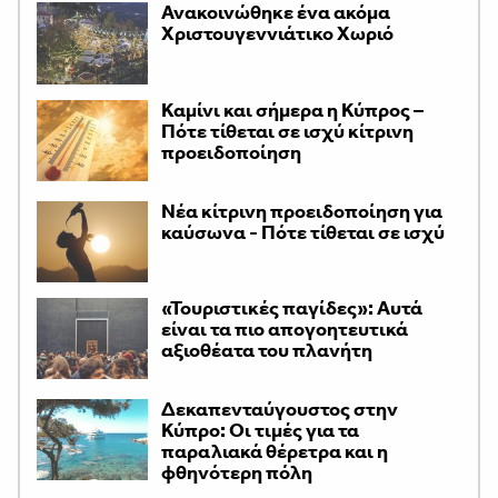
Ανακοινώθηκε ένα ακόμα
Χριστουγεννιάτικο Χωριό
Καμίνι και σήμερα η Κύπρος –
Πότε τίθεται σε ισχύ κίτρινη
προειδοποίηση
Νέα κίτρινη προειδοποίηση για
καύσωνα - Πότε τίθεται σε ισχύ
«Τουριστικές παγίδες»: Αυτά
είναι τα πιο απογοητευτικά
αξιοθέατα του πλανήτη
Δεκαπενταύγουστος στην
Κύπρο: Οι τιμές για τα
παραλιακά θέρετρα και η
φθηνότερη πόλη