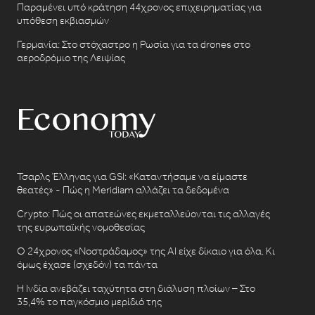
Παραμένει υπό κράτηση 44χρονος επιχειρηματίας για
υπόθεση εκβιασμών
Γερμανία: Στο στόχαστρο η Ρωσία για τα drones στο
αεροδρόμιο της Λειψίας
Τσαρλς Έλληνας για GSI: «Καταντήσαμε να είμαστε
θεατές» - Πώς η Meridiam αλλάζει τα δεδομένα
Crypto: Πώς οι απατεώνες εκμεταλλεύονται τις αλλαγές
της ευρωπαϊκής νομοθεσίας
Ο 24χρονος «Νοστράδαμος» της AI είχε δίκαιο για όλα. Κι
όμως έχασε (σχεδόν) τα πάντα
Η Ινδία ανεβάζει ταχύτητα στη διάλυση πλοίων – Στο
35,4% το παγκόσμιο μερίδιό της