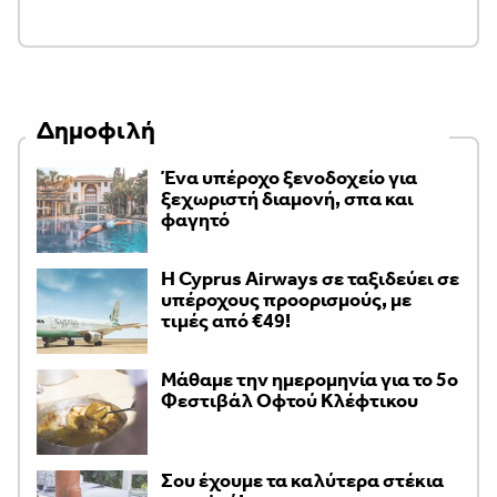
Δημοφιλή
Ένα υπέροχο ξενοδοχείο για
ξεχωριστή διαμονή, σπα και
φαγητό
H Cyprus Airways σε ταξιδεύει σε
υπέροχους προορισμούς, με
τιμές από €49!
Μάθαμε την ημερομηνία για το 5ο
Φεστιβάλ Οφτού Κλέφτικου
Σου έχουμε τα καλύτερα στέκια