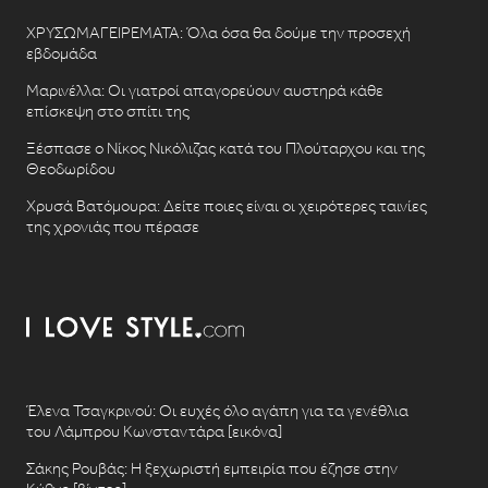
ΧΡΥΣΩΜΑΓΕΙΡΕΜΑΤΑ: Όλα όσα θα δούμε την προσεχή
εβδομάδα
Μαρινέλλα: Οι γιατροί απαγορεύουν αυστηρά κάθε
επίσκεψη στο σπίτι της
Ξέσπασε ο Νίκος Νικόλιζας κατά του Πλούταρχου και της
Θεοδωρίδου
Χρυσά Βατόμουρα: Δείτε ποιες είναι οι χειρότερες ταινίες
της χρονιάς που πέρασε
Έλενα Τσαγκρινού: Οι ευχές όλο αγάπη για τα γενέθλια
του Λάμπρου Κωνσταντάρα [εικόνα]
Σάκης Ρουβάς: Η ξεχωριστή εμπειρία που έζησε στην