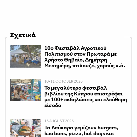
Σχετικά
10ο Φεστιβάλ Αγροτικού
Πολιτισμού στον Πρωταρά με
Χρήστο Θηβαίο, Δημήτρη
Μεσημέρη, παλουζέ, χορούς κ.ά.
10-11 OCTOBER 2026
Το μεγαλύτερο φεστιβάλ
βιβλίου της Κύπρου επιστρέφει
με 100+ εκδηλώσεις και ελεύθερη
είσοδο
16 AUGUST 2026
Τα Λεύκαρα γεμίζουν burgers,
bao buns, pizza, hot dogs και