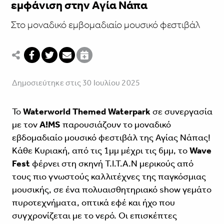
εμφάνιση στην Αγία Νάπα
Στο μοναδικό εμβομαδιαίο μουσικό φεστιβάλ
Δημοσιεύτηκε στις 30 Ιουλίου 2025
Το
Waterworld Themed Waterpark
σε συνεργασία
με τον
A!MS
παρουσιάζουν το μοναδικό
εβδομαδιαίο μουσικό φεστιβάλ της Αγίας Νάπας!
Κάθε Κυριακή, από τις 1μμ μέχρι τις 6μμ, το
Wave
Fest
φέρνει στη σκηνή T.I.T.A.N μερικούς από
τους πιο γνωστούς καλλιτέχνες της παγκόσμιας
μουσικής, σε ένα πολυαισθητηριακό show γεμάτο
πυροτεχνήματα, οπτικά εφέ και ήχο που
συγχρονίζεται με το νερό. Οι επισκέπτες