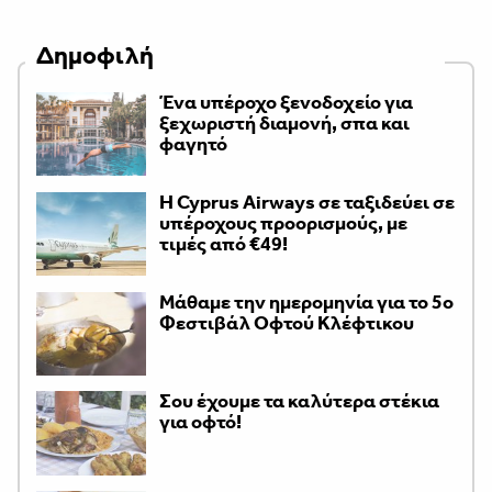
Δημοφιλή
Ένα υπέροχο ξενοδοχείο για
ξεχωριστή διαμονή, σπα και
φαγητό
H Cyprus Airways σε ταξιδεύει σε
υπέροχους προορισμούς, με
τιμές από €49!
Μάθαμε την ημερομηνία για το 5ο
Φεστιβάλ Οφτού Κλέφτικου
Σου έχουμε τα καλύτερα στέκια
για οφτό!