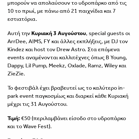
μπορούν να απολαύσουν το υδροπάρκο από τις
10 το πρωί, με πάνω από 21 παιχνίδια και 7
εστιατόρια.
Αυτή την
Κυριακή 3 Αυγούστου
, special guests οι
ArrDee, A!MS, FY και άλλες εκπλήξεις, με DJ τον
Kindez και host τον Drew Astro. Στα επόμενα
events αναμένονται καλλιτέχνες όπως B Young,
Dappy, Lil Pump, Meekz, Oxlade, Ramz, Wiley και
ZieZie.
Το φεστιβάλ έχει βραβευτεί ως το καλύτερο in-
park event παγκοσμίως και διαρκεί κάθε Κυριακή
μέχρι τις 31 Αυγούστου.
Τιμή:
€50 (περιλαμβάνει είσοδο στο υδροπάρκο
και το Wave Fest).