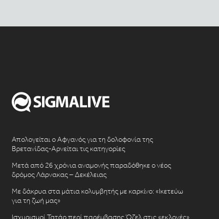
Απολογείται ο Αφγανός για τη δολοφονία της
Βρετανίδας-Αρνείται τις κατηγορίες
Μετά από 26 χρόνια αναμονής παραδόθηκε ο νέος
δρόμος Λάρνακας – Δεκέλειας
Με δάκρυα στα μάτια κολυμβητής με καρκίνο: «Ικετεύω
για τη ζωή μας»
Ισχυρισμοί Τατάρ περί παρέμβασης Όζελ στις «εκλογές»