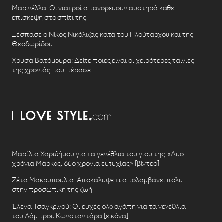
Μαρινέλλα: Οι γιατροί απαγορεύουν αυστηρά κάθε
επίσκεψη στο σπίτι της
Ξέσπασε ο Νίκος Νικόλιζας κατά του Πλούταρχου και της
Θεοδωρίδου
Χρυσά Βατόμουρα: Δείτε ποιες είναι οι χειρότερες ταινίες
της χρονιάς που πέρασε
Μαρίλια Χαριδήμου για τα γενέθλια του γιου της: «Δύο
χρόνια Μάρκος, δύο χρόνια ευτυχίας» [βίντεο]
Ζέτα Μακρυπούλια: Αποκάλυψε τι απολαμβάνει πολύ
στην προσωπική της ζωή
Έλενα Τσαγκρινού: Οι ευχές όλο αγάπη για τα γενέθλια
του Λάμπρου Κωνσταντάρα [εικόνα]