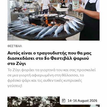
ΦΕΣΤΙΒΑΛ
Αυτός είναι ο τραγουδιστής που θα μας
διασκεδάσει στο 5ο Φεστιβάλ ψαριού
στο Ζύγι
Το Ζύγι φοράει τα γιορτινά του και σας προσκαλεί
σε μια γιορτή αφιερωμένη στη θάλασσα, το
φρέσκο ψάρι και τις αυθεντικές κυπριακές
γεύσεις!
14-16 August 2026