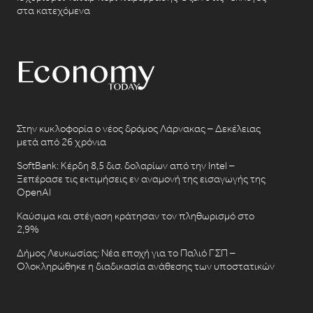
στα κατεχόμενα
Στην κυκλοφορία ο νέος δρόμος Λάρνακας – Δεκέλειας
μετά από 26 χρόνια
SoftBank: Κέρδη 8,5 δισ. δολαρίων από την Intel –
Ξεπέρασε τις εκτιμήσεις εν αναμονή της εισαγωγής της
OpenAI
Καύσιμα και στέγαση κράτησαν τον πληθωρισμό στο
2,9%
Δήμος Λευκωσίας: Νέα εποχή για το Παλιό ΓΣΠ –
Ολοκληρώθηκε η διαδικασία ανάθεσης των υποστατικών