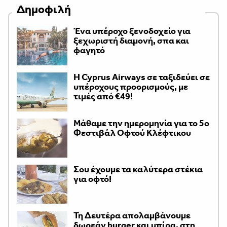
Δημοφιλή
Ένα υπέροχο ξενοδοχείο για
ξεχωριστή διαμονή, σπα και
φαγητό
H Cyprus Airways σε ταξιδεύει σε
υπέροχους προορισμούς, με
τιμές από €49!
Μάθαμε την ημερομηνία για το 5ο
Φεστιβάλ Οφτού Κλέφτικου
Σου έχουμε τα καλύτερα στέκια
για οφτό!
Τη Δευτέρα απολαμβάνουμε
δωρεάν burger και μπίρα, στη