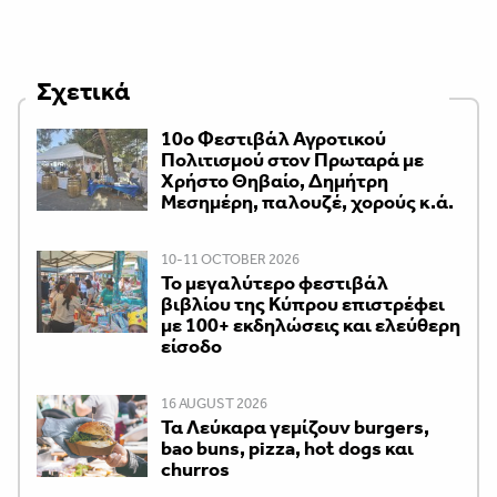
Σχετικά
10ο Φεστιβάλ Αγροτικού
Πολιτισμού στον Πρωταρά με
Χρήστο Θηβαίο, Δημήτρη
Μεσημέρη, παλουζέ, χορούς κ.ά.
10-11 OCTOBER 2026
Το μεγαλύτερο φεστιβάλ
βιβλίου της Κύπρου επιστρέφει
με 100+ εκδηλώσεις και ελεύθερη
είσοδο
16 AUGUST 2026
Τα Λεύκαρα γεμίζουν burgers,
bao buns, pizza, hot dogs και
churros