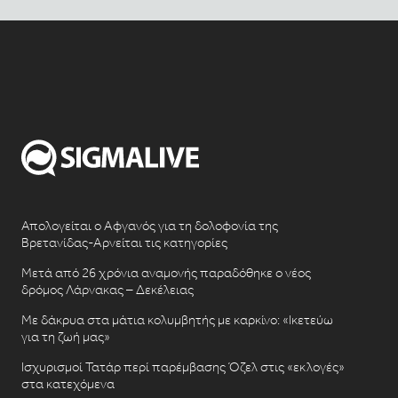
Απολογείται ο Αφγανός για τη δολοφονία της
Βρετανίδας-Αρνείται τις κατηγορίες
Μετά από 26 χρόνια αναμονής παραδόθηκε ο νέος
δρόμος Λάρνακας – Δεκέλειας
Με δάκρυα στα μάτια κολυμβητής με καρκίνο: «Ικετεύω
για τη ζωή μας»
Ισχυρισμοί Τατάρ περί παρέμβασης Όζελ στις «εκλογές»
στα κατεχόμενα