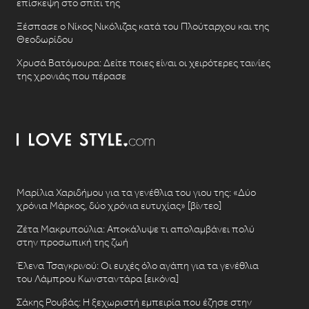
επίσκεψη στο σπίτι της
Ξέσπασε ο Νίκος Νικόλιζας κατά του Πλούταρχου και της
Θεοδωρίδου
Χρυσά Βατόμουρα: Δείτε ποιες είναι οι χειρότερες ταινίες
της χρονιάς που πέρασε
Μαρίλια Χαριδήμου για τα γενέθλια του γιου της: «Δύο
χρόνια Μάρκος, δύο χρόνια ευτυχίας» [βίντεο]
Ζέτα Μακρυπούλια: Αποκάλυψε τι απολαμβάνει πολύ
στην προσωπική της ζωή
Έλενα Τσαγκρινού: Οι ευχές όλο αγάπη για τα γενέθλια
του Λάμπρου Κωνσταντάρα [εικόνα]
Σάκης Ρουβάς: Η ξεχωριστή εμπειρία που έζησε στην