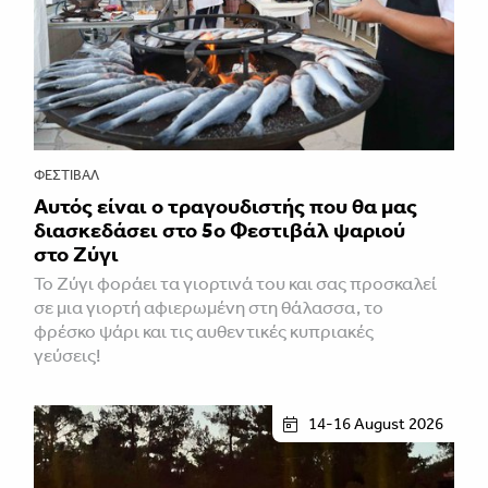
ΦΕΣΤΙΒΑΛ
Αυτός είναι ο τραγουδιστής που θα μας
διασκεδάσει στο 5ο Φεστιβάλ ψαριού
στο Ζύγι
Το Ζύγι φοράει τα γιορτινά του και σας προσκαλεί
σε μια γιορτή αφιερωμένη στη θάλασσα, το
φρέσκο ψάρι και τις αυθεντικές κυπριακές
γεύσεις!
14-16 August 2026