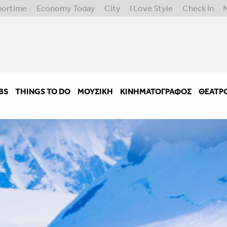
portime
Economy Today
City
I Love Style
Check In
BS
THINGS TO DO
ΜΟΥΣΙΚΉ
ΚΙΝΗΜΑΤΟΓΡΆΦΟΣ
ΘΈΑΤΡ