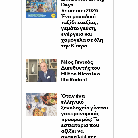
Days
#summer2026:
Ένα μοναδικό
ταξίδι ευεξίας,
γεμάτο γεύση,
ενέργεια και
χαμόγελα σε όλη
την Κύπρο
Νέος Γενικός
Διευθυντής του
Hilton Nicosia ο
Ilio Rodoni
Όταν ένα
ελληνικό
ξενοδοχείο γίνεται
γαστρονομικός
προορισμός: Τα
εστιατόρια που
αξίζει να
ανακαλύψετε,