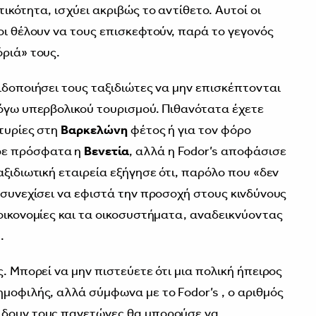
ικότητα, ισχύει ακριβώς το αντίθετο. Αυτοί οι
οι θέλουν να τους επισκεφτούν, παρά το γεγονός
όριά» τους.
ιδοποιήσει τους ταξιδιώτες να μην επισκέπτονται
γω υπερβολικού τουρισμού. Πιθανότατα έχετε
ρτυρίες στη
Βαρκελώνη
φέτος ή για τον φόρο
ρε πρόσφατα η
Βενετία
, αλλά η Fodor’s αποφάσισε
αξιδιωτική εταιρεία εξήγησε ότι, παρόλο που «δεν
 συνεχίσει να εφιστά την προσοχή στους κινδύνους
 οικονομίες και τα οικοσυστήματα, αναδεικνύοντας
.
ς. Μπορεί να μην πιστεύετε ότι μια πολική ήπειρος
ημοφιλής, αλλά σύμφωνα με το Fodor’s , ο αριθμός
 δουν τους παγετώνες θα μπορούσε να