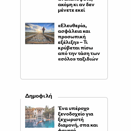
ακόμη κι αν δεν
μένετε εκεί
«Ελευθερία,
ασφάλεια και
προσωπική
εξέλιξη» – Τι
κρύβεται πίσω
από την τάση των
«σόλο» ταξιδιών
Δημοφιλή
Ένα υπέροχο
ξενοδοχείο για
ξεχωριστή
διαμονή, σπα και
φαγητό