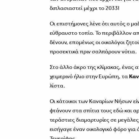
διπλασιαστεί μέχρι το 2033!
Οι επιστήμονες λένε ότι αυτός ο μαζ
εύθραυστο τοπίο. Το περιβάλλον απ
δένουν, επομένως οι οικολόγοι ζητ
προσεκτικά πριν σαλπάρουν νότια.
Στο άλλο άκρο της κλίμακας, ένας 
χειμερινό ήλιο στην Ευρώπη, τα
Καν
λίστα.
Οι κάτοικοι των Καναρίων Νήσων εί
φτάνουν στα σπίτια τους εδώ και α
τεράστιες διαμαρτυρίες σε μεγάλες
εισήγαγε έναν οικολογικό φόρο για 
Τενερίφης.