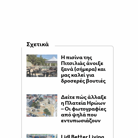
Σχετικά
Η πισίνα της
Πιτσιλιάς άνοιξε
ξανά (σήμερα) και
μας καλεί για
δροσερές βουτιές
Δείτε πώς άλλαξε
η Πλατεία Ηρώων
– Οι φωτογραφίες
από ψηλά που
εντυπωσιάζουν
Lidl Better Living