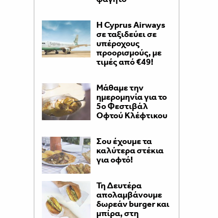
H Cyprus Airways
σε ταξιδεύει σε
υπέροχους
προορισμούς, με
τιμές από €49!
Μάθαμε την
ημερομηνία για το
5ο Φεστιβάλ
Οφτού Κλέφτικου
Σου έχουμε τα
καλύτερα στέκια
για οφτό!
Τη Δευτέρα
απολαμβάνουμε
δωρεάν burger και
μπίρα, στη