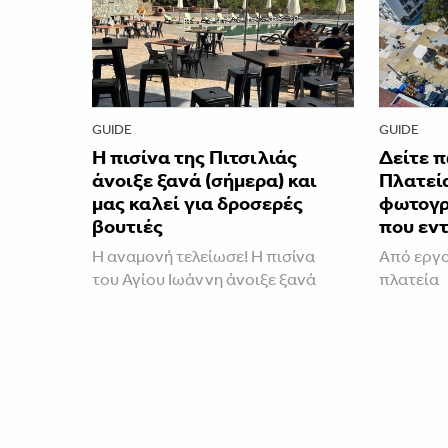
GUIDE
GUIDE
Η πισίνα της Πιτσιλιάς
Δείτε π
άνοιξε ξανά (σήμερα) και
Πλατεί
μας καλεί για δροσερές
φωτογρ
βουτιές
που εν
Η αναμονή τελείωσε! Η πισίνα
Από εργο
του Αγίου Ιωάννη άνοιξε ξανά
πλατεία