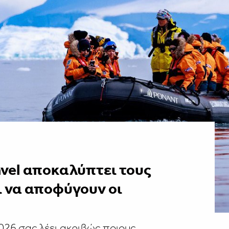
ravel αποκαλύπτει τους
 να αποφύγουν οι
ο 2026 σας λέει ακριβώς ποιους