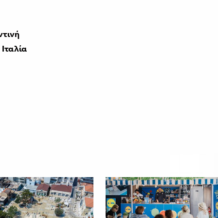
ντινή
 Ιταλία