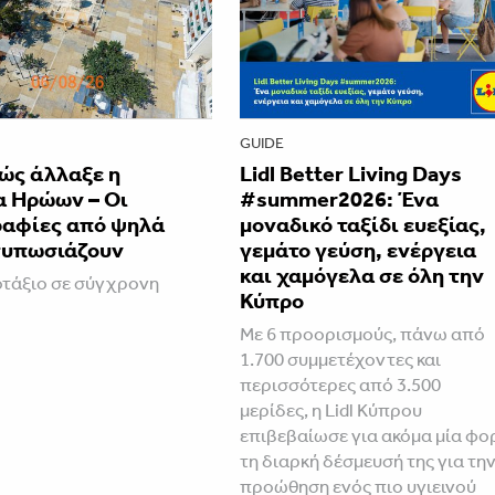
GUIDE
ώς άλλαξε η
Lidl Better Living Days
α Ηρώων – Οι
#summer2026: Ένα
αφίες από ψηλά
μοναδικό ταξίδι ευεξίας,
τυπωσιάζουν
γεμάτο γεύση, ενέργεια
και χαμόγελα σε όλη την
τάξιο σε σύγχρονη
Κύπρο
Με 6 προορισμούς, πάνω από
1.700 συμμετέχοντες και
περισσότερες από 3.500
μερίδες, η Lidl Κύπρου
επιβεβαίωσε για ακόμα μία φο
τη διαρκή δέσμευσή της για τη
προώθηση ενός πιο υγιεινού