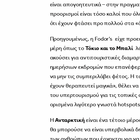
είναι απογοητευτικά – στην πραγματ
προορισμοί είναι τόσο καλοί που όλ
ότι έχουν φτάσει προ πολλού στα «
Προηγουμένως, η Fodor’s είχε προε
μέρη όπως το
Τόκιο και το Μπαλί
λό
ακούσει για αντιτουριστικές διαμα
ημερήσιων εκδρομών που επανέφε
να μην τις συμπεριλάβει φέτος. Η τ
έχουν θεραπευτεί μαγικά», θέλει να
του υπερτουρισμού για τις τοπικές
ορισμένα λιγότερο γνωστά hotspots
Η
Ανταρκτική
είναι ένα τέτοιο μέρο
θα μπορούσε να είναι υπερβολικά δ
των ανθρώπων που έρχονται για να