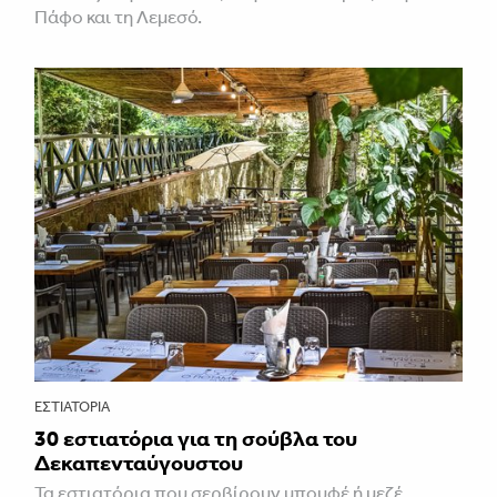
Πάφο και τη Λεμεσό.
ΕΣΤΙΑΤΌΡΙΑ
30 εστιατόρια για τη σούβλα του
Δεκαπενταύγουστου
Τα εστιατόρια που σερβίρουν μπουφέ ή μεζέ