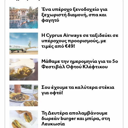
Ένα υπέροχο ξενοδοχείο για
ξεχωριστή διαμονή, σπα και
φαγητό
H Cyprus Airways σε ταξιδεύει σε
υπέροχους προορισμούς, με
τιμές από €49!
Μάθαμε την ημερομηνία για το 5ο
Φεστιβάλ Οφτού Κλέφτικου
Σου έχουμε τα καλύτερα στέκια
για οφτό!
Τη Δευτέρα απολαμβάνουμε
δωρεάν burger και μπίρα, στη
Λευκωσία