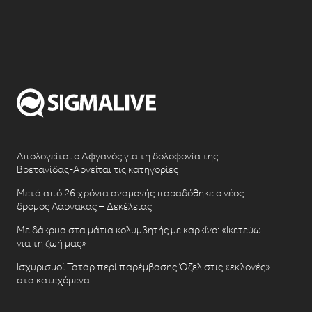
Απολογείται ο Αφγανός για τη δολοφονία της
Βρετανίδας-Αρνείται τις κατηγορίες
Μετά από 26 χρόνια αναμονής παραδόθηκε ο νέος
δρόμος Λάρνακας – Δεκέλειας
Με δάκρυα στα μάτια κολυμβητής με καρκίνο: «Ικετεύω
για τη ζωή μας»
Ισχυρισμοί Τατάρ περί παρέμβασης Όζελ στις «εκλογές»
στα κατεχόμενα