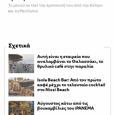
Το μενού αντλεί την έμπνευσή του από την Κύπρο
και τη Μεσόγειο
Σχετικά
Αυτή είναι η εταιρεία που
αναλαμβάνει το Θαλασσάκι, το
θρυλικό café στην παραλία
Isola Beach Bar: Από τον πρώτο
καφέ μέχρι το τελευταίο cocktail
στο Nissi Beach
Αύγουστος κάτω από τις
βουκαμβίλιες του iPANEMA