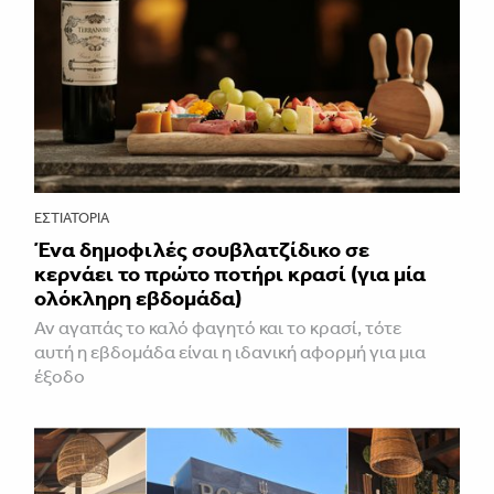
ΕΣΤΙΑΤΌΡΙΑ
Ένα δημοφιλές σουβλατζίδικο σε
κερνάει το πρώτο ποτήρι κρασί (για μία
ολόκληρη εβδομάδα)
Αν αγαπάς το καλό φαγητό και το κρασί, τότε
αυτή η εβδομάδα είναι η ιδανική αφορμή για μια
έξοδο