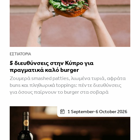
ΕΣΤΙΑΤΌΡΙΑ
5 διευθύνσεις στην Κύπρο για
πραγματικά καλό burger
Ζουμερά smashed patties, λιωμένα τυριά, αφράτα
buns και πληθωρικά toppings: πέντε διευθύνσεις
για όσους παίρνουν το burger στα σοβαρά
1 September-6 October 2026