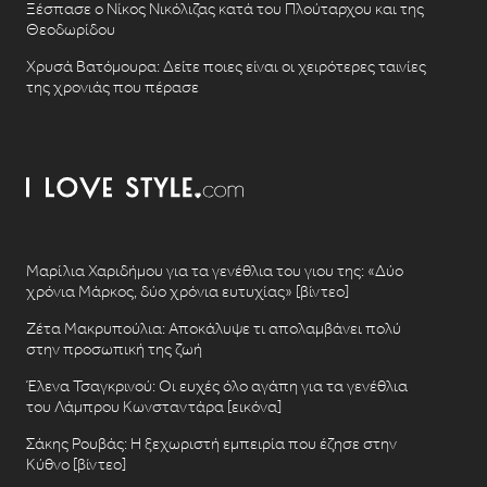
Ξέσπασε ο Νίκος Νικόλιζας κατά του Πλούταρχου και της
Θεοδωρίδου
Χρυσά Βατόμουρα: Δείτε ποιες είναι οι χειρότερες ταινίες
της χρονιάς που πέρασε
Μαρίλια Χαριδήμου για τα γενέθλια του γιου της: «Δύο
χρόνια Μάρκος, δύο χρόνια ευτυχίας» [βίντεο]
Ζέτα Μακρυπούλια: Αποκάλυψε τι απολαμβάνει πολύ
στην προσωπική της ζωή
Έλενα Τσαγκρινού: Οι ευχές όλο αγάπη για τα γενέθλια
του Λάμπρου Κωνσταντάρα [εικόνα]
Σάκης Ρουβάς: Η ξεχωριστή εμπειρία που έζησε στην
Κύθνο [βίντεο]