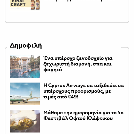
Δημοφιλή
Ένα υπέροχο ξενοδοχείο για
ξεχωριστή διαμονή, σπα και
φαγητό
H Cyprus Airways σε ταξιδεύει σε
υπέροχους προορισμούς, με
τιμές από €49!
Μάθαμε την ημερομηνία για το 5ο
Φεστιβάλ Οφτού Κλέφτικου