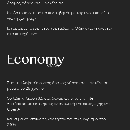
δρόμος Λάρνακας – Δεκέλειας
Με δάκρυα στα μάτια κολυμβητής με καρκίνο: «Ικετεύω
για τη ζωή μας»
Ισχυρισμοί Τατάρ περί παρέμβασης Όζελ στις «εκλογές»
στα κατεχόμενα
Στην κυκλοφορία ο νέος δρόμος Λάρνακας – Δεκέλειας
μετά από 26 χρόνια
SoftBank: Κέρδη 8,5 δισ. δολαρίων από την Intel –
Ξεπέρασε τις εκτιμήσεις εν αναμονή της εισαγωγής της
OpenAI
Καύσιμα και στέγαση κράτησαν τον πληθωρισμό στο
2,9%