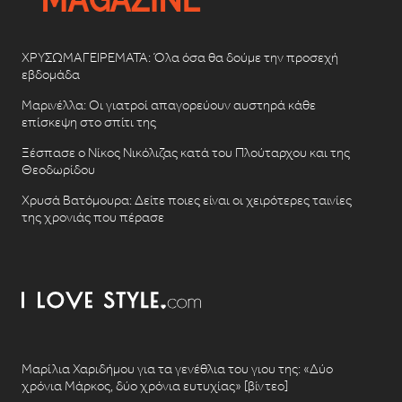
ΧΡΥΣΩΜΑΓΕΙΡΕΜΑΤΑ: Όλα όσα θα δούμε την προσεχή
εβδομάδα
Μαρινέλλα: Οι γιατροί απαγορεύουν αυστηρά κάθε
επίσκεψη στο σπίτι της
Ξέσπασε ο Νίκος Νικόλιζας κατά του Πλούταρχου και της
Θεοδωρίδου
Χρυσά Βατόμουρα: Δείτε ποιες είναι οι χειρότερες ταινίες
της χρονιάς που πέρασε
Μαρίλια Χαριδήμου για τα γενέθλια του γιου της: «Δύο
χρόνια Μάρκος, δύο χρόνια ευτυχίας» [βίντεο]