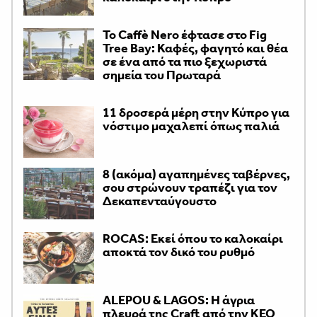
Το Caffè Nero έφτασε στο Fig
Tree Bay: Καφές, φαγητό και θέα
σε ένα από τα πιο ξεχωριστά
σημεία του Πρωταρά
11 δροσερά μέρη στην Κύπρο για
νόστιμο μαχαλεπί όπως παλιά
8 (ακόμα) αγαπημένες ταβέρνες,
σου στρώνουν τραπέζι για τον
Δεκαπενταύγουστο
ROCAS: Εκεί όπου το καλοκαίρι
αποκτά τον δικό του ρυθμό
ALEPOU & LAGOS: Η άγρια
πλευρά της Craft από την ΚΕΟ