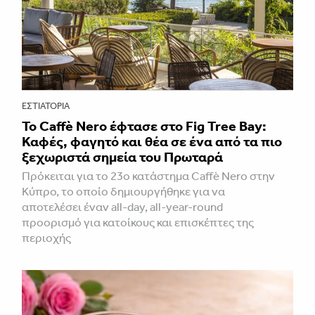
ΕΣΤΙΑΤΌΡΙΑ
Το Caffè Nero έφτασε στο Fig Tree Bay:
Καφές, φαγητό και θέα σε ένα από τα πιο
ξεχωριστά σημεία του Πρωταρά
Πρόκειται για το 23ο κατάστημα Caffè Nero στην
Κύπρο, το οποίο δημιουργήθηκε για να
αποτελέσει έναν all-day, all-year-round
προορισμό για κατοίκους και επισκέπτες της
περιοχής