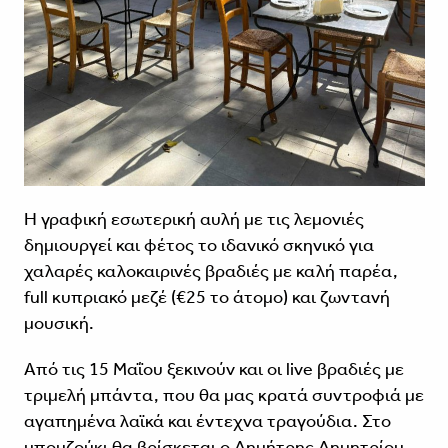
Η γραφική εσωτερική αυλή με τις λεμονιές
δημιουργεί και φέτος το ιδανικό σκηνικό για
χαλαρές καλοκαιρινές βραδιές με καλή παρέα,
full κυπριακό μεζέ (€25 το άτομο) και ζωντανή
μουσική.
Από τις 15 Μαΐου ξεκινούν και οι live βραδιές με
τριμελή μπάντα, που θα μας κρατά συντροφιά με
αγαπημένα λαϊκά και έντεχνα τραγούδια. Στο
μπουζούκι θα βρίσκεται ο Δημήτρης Δημητρίου,