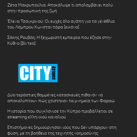
Ζέτα Μακρυπούλια: Αποκάλυψε τι απολαμβάνει πολύ
στην προσωπική της ζωή
Έλενα Τσαγκρινού: Οι ευχές όλο αγάπη για τα γενέθλια
του Λάμπρου Κωνσταντάρα [εικόνα]
Σάκης Ρουβάς: Η ξεχωριστή εμπειρία που έζησε στην
Κύθνο [βίντεο]
Δύο τεράστιες θαμμένες κατασκευές πιθανόν να
αποκαλύπτουν πώς χτίστηκαν τα μνημεία των Φαραώ
Η ιστορία που συγκλόνισε την Κύπρο προβάλλεται σε
streaming ελληνικού καναλιού
Επιστήμονες δημιούργησαν ιούς που δεν υπάρχουν στη
φύση, με τη βοήθεια της τεχνητής νοημοσύνης