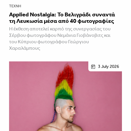
ΤΈΧΝΗ
Applied Nostalgia: Το Βελιγράδι συναντά
τη Λευκωσία μέσα από 40 φωτογραφίες
Η έκθεση αποτελεί καρπό της συνεργασίας του
Σέρβου φωτογράφου Νεμάνια Γιοβάνοβιτς και
του Κύπριου φωτογράφου Γεώργιου
Χαραλάμπους
3 July 2026