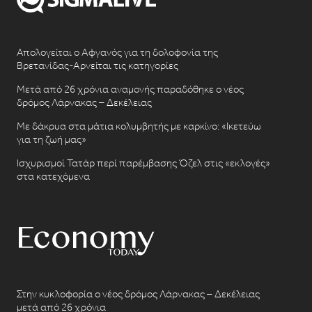
Απολογείται ο Αφγανός για τη δολοφονία της
Βρετανίδας-Αρνείται τις κατηγορίες
Μετά από 26 χρόνια αναμονής παραδόθηκε ο νέος
δρόμος Λάρνακας – Δεκέλειας
Με δάκρυα στα μάτια κολυμβητής με καρκίνο: «Ικετεύω
για τη ζωή μας»
Ισχυρισμοί Τατάρ περί παρέμβασης Όζελ στις «εκλογές»
στα κατεχόμενα
Στην κυκλοφορία ο νέος δρόμος Λάρνακας – Δεκέλειας
μετά από 26 χρόνια