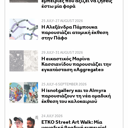
εμπειρίες που αξίζει να ζήσεις
έστω μία φορά
25 JULY-27 AUGUST 2026
Η Αλεξάνδρα Πάμπουκα
παρουσιάζει ατομική έκθεση
στην Πάφο
29 JULY-31 AUGUST 2026
Η εικαστικός Μαρίνα
Κασσιανίδου παρουσιάζει την
εγκατάσταση «Aggregate»
25 JULY-6 SEPTEMBER 2026
Η isnotgallery και το Almyra
παρουσιάζουν τη νέα ομαδική
έκθεση του καλοκαιριού
24 JULY 2026
ETKO Street Art Walk: Μία
μοναδική βραδινή εμπειρία!