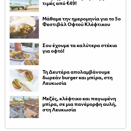
τιμές από €49!
Μάθαμε την ημερομηνία για το 5ο
Φεστιβάλ Οφτού Κλέφτικου
Σου έχουμε τα καλύτερα στέκια
για οφτό!
Τη Δευτέρα απολαμβάνουμε
δωρεάν burger και μπίρα, στη
Λευκωσία
Μεζές, κλέφτικο και παγωμένη
μπίρα, σε μια πανέμορφη αυλή,
στη Λευκωσία