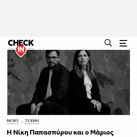
NEWS
,
ΤΈΧΝΗ
Η Νίκη Παπασπύρου και ο Μάριος