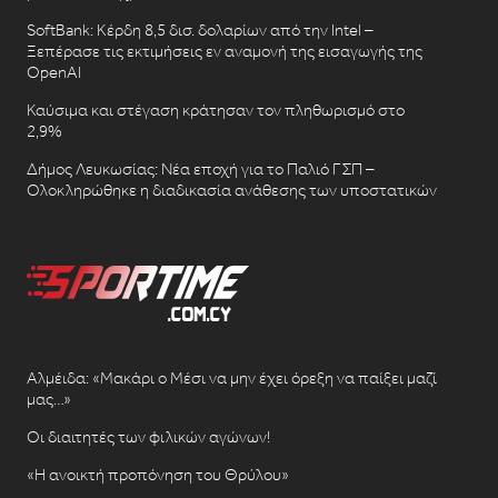
SoftBank: Κέρδη 8,5 δισ. δολαρίων από την Intel –
Ξεπέρασε τις εκτιμήσεις εν αναμονή της εισαγωγής της
OpenAI
Καύσιμα και στέγαση κράτησαν τον πληθωρισμό στο
2,9%
Δήμος Λευκωσίας: Νέα εποχή για το Παλιό ΓΣΠ –
Ολοκληρώθηκε η διαδικασία ανάθεσης των υποστατικών
Αλμέιδα: «Μακάρι ο Μέσι να μην έχει όρεξη να παίξει μαζί
μας…»
Οι διαιτητές των φιλικών αγώνων!
«Η ανοικτή προπόνηση του Θρύλου»