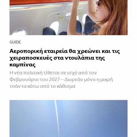
GUIDE
Αεροπορική εταιρεία θα χρεώνει και τις
χειραποσκευές στα ντουλάπια της
καμπίνας
Η νέα πολιτική τίθεται σε ισχύ από τον
Φεβρουάριο του 2027 – Δωρεάν μόνο η μικρή
τσάντα κάτω από το κάθισμα