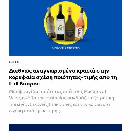
GUIDE
Διεθνώς αναγνωρισμένα κρασιά στην
κορυφαία σχέση ποιότητας-τιμής από τη
Lidl Κύπρου
Με σφραγίδα ποιότητας από τους Masters of
Wine, η κάβα της εταιρείας συνδυάζει εξαιρετική
ποικιλία, διεθνείς διακρίσεις και την κορυφαία
σχέση ποιότητας-τιμής.