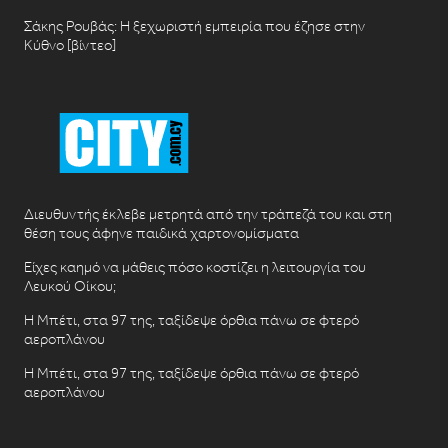
Σάκης Ρουβάς: Η ξεχωριστή εμπειρία που έζησε στην
Κύθνο [βίντεο]
Διευθυντής έκλεβε μετρητά από την τράπεζά του και στη
θέση τους άφηνε παιδικά χαρτονομίσματα
Είχες καημό να μάθεις πόσο κοστίζει η λειτουργία του
Λευκού Οίκου;
Η Μπέτι, στα 97 της, ταξίδεψε όρθια πάνω σε φτερό
αεροπλάνου
Η Μπέτι, στα 97 της, ταξίδεψε όρθια πάνω σε φτερό
αεροπλάνου