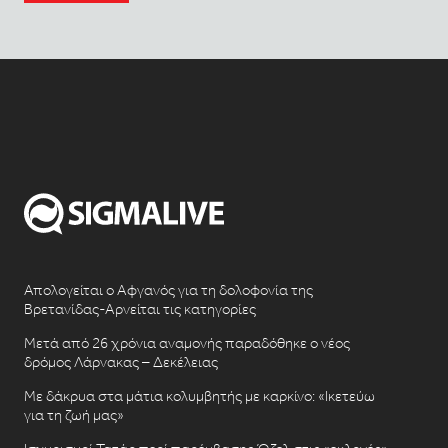
Απολογείται ο Αφγανός για τη δολοφονία της
Βρετανίδας-Αρνείται τις κατηγορίες
Μετά από 26 χρόνια αναμονής παραδόθηκε ο νέος
δρόμος Λάρνακας – Δεκέλειας
Με δάκρυα στα μάτια κολυμβητής με καρκίνο: «Ικετεύω
για τη ζωή μας»