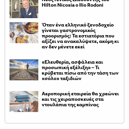
Hilton Nicosia ο Ilio Rodoni
Όταν ένα ελληνικό ξενοδοχείο
γίνεται γαστρονομικός
προορισμός: Τα εστιατόρια που
αξίζει να ανακαλύψετε, ακόμη κι
αν δεν μένετε εκεί
«Ελευθερία, ασφάλεια και
προσωπική εξέλιξη» – Τι
κρύβεται πίσω από την τάση των
«σόλο» ταξιδιών
Αεροπορική εταιρεία θα χρεώνει
και τις χειραποσκευές στα
ντουλάπια της καμπίνας