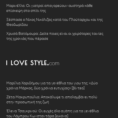
Μαρινέλλα: Οι γιατροί απαγορεύουν αυστηρά κάθε
επίσκεψη στο σπίτι της
Ξέσπασε ο Νίκος Νικόλιζας κατά του Πλούταρχου και της
Θεοδωρίδου
Χρυσά Βατόμουρα: Δείτε ποιες είναι οι χειρότερες ταινίες
της χρονιάς που πέρασε
Μαρίλια Χαριδήμου για τα γενέθλια του γιου της: «Δύο
χρόνια Μάρκος, δύο χρόνια ευτυχίας» [βίντεο]
Ζέτα Μακρυπούλια: Αποκάλυψε τι απολαμβάνει πολύ
στην προσωπική της ζωή
Έλενα Τσαγκρινού: Οι ευχές όλο αγάπη για τα γενέθλια
του Λάμπρου Κωνσταντάρα [εικόνα]