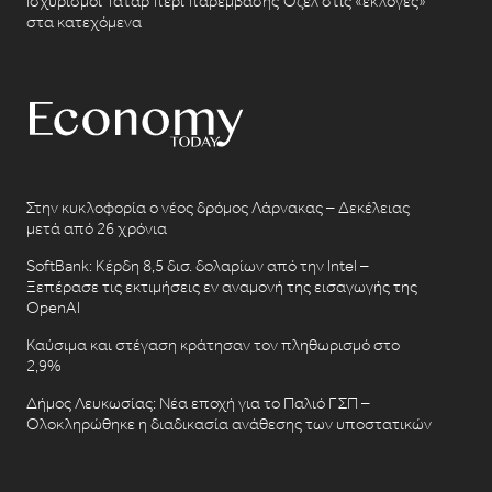
Ισχυρισμοί Τατάρ περί παρέμβασης Όζελ στις «εκλογές»
στα κατεχόμενα
Στην κυκλοφορία ο νέος δρόμος Λάρνακας – Δεκέλειας
μετά από 26 χρόνια
SoftBank: Κέρδη 8,5 δισ. δολαρίων από την Intel –
Ξεπέρασε τις εκτιμήσεις εν αναμονή της εισαγωγής της
OpenAI
Καύσιμα και στέγαση κράτησαν τον πληθωρισμό στο
2,9%
Δήμος Λευκωσίας: Νέα εποχή για το Παλιό ΓΣΠ –
Ολοκληρώθηκε η διαδικασία ανάθεσης των υποστατικών