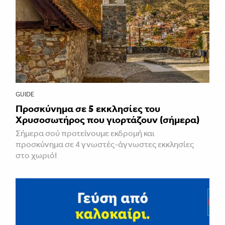
GUIDE
Προσκύνημα σε 5 εκκλησίες του
Χρυσοσωτήρος που γιορτάζουν (σήμερα)
Σήμερα σού προτείνουμε εκδρομή και
προσκύνημα σε 4 γνωστές-άγνωστες εκκλησίες
στο χωριό!