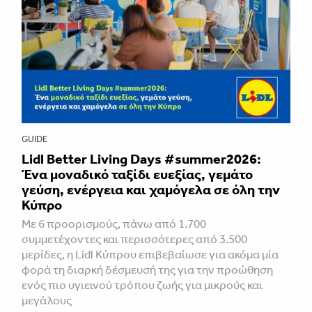
GUIDE
Lidl Better Living Days #summer2026:
Ένα μοναδικό ταξίδι ευεξίας, γεμάτο
γεύση, ενέργεια και χαμόγελα σε όλη την
Κύπρο
Με 6 προορισμούς, πάνω από 1.700
συμμετέχοντες και περισσότερες από 3.500
μερίδες, η Lidl Κύπρου επιβεβαίωσε για ακόμα μία
φορά τη διαρκή δέσμευσή της για την προώθηση
ενός πιο υγιεινού τρόπου ζωής για μικρούς και
μεγάλους