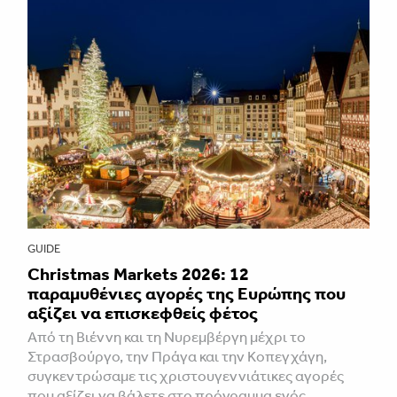
GUIDE
Christmas Markets 2026: 12
παραμυθένιες αγορές της Ευρώπης που
αξίζει να επισκεφθείς φέτος
Από τη Βιέννη και τη Νυρεμβέργη μέχρι το
Στρασβούργο, την Πράγα και την Κοπεγχάγη,
συγκεντρώσαμε τις χριστουγεννιάτικες αγορές
που αξίζει να βάλετε στο πρόγραμμα ενός