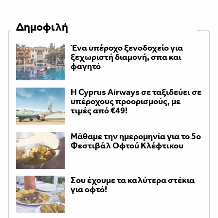
Δημοφιλή
Ένα υπέροχο ξενοδοχείο για
ξεχωριστή διαμονή, σπα και
φαγητό
H Cyprus Airways σε ταξιδεύει σε
υπέροχους προορισμούς, με
τιμές από €49!
Μάθαμε την ημερομηνία για το 5ο
Φεστιβάλ Οφτού Κλέφτικου
Σου έχουμε τα καλύτερα στέκια
για οφτό!