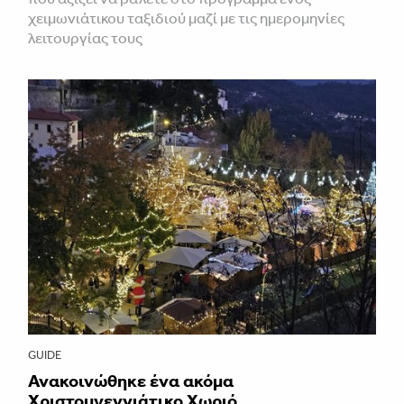
χειμωνιάτικου ταξιδιού μαζί με τις ημερομηνίες
λειτουργίας τους
GUIDE
Ανακοινώθηκε ένα ακόμα
Χριστουγεννιάτικο Χωριό