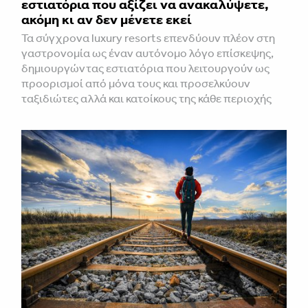
εστιατόρια που αξίζει να ανακαλύψετε,
ακόμη κι αν δεν μένετε εκεί
Τα σύγχρονα luxury resorts επενδύουν πλέον στη
γαστρονομία ως έναν αυτόνομο λόγο επίσκεψης,
δημιουργώντας εστιατόρια που λειτουργούν ως
προορισμοί από μόνα τους και προσελκύουν
ταξιδιώτες αλλά και κατοίκους της κάθε περιοχής