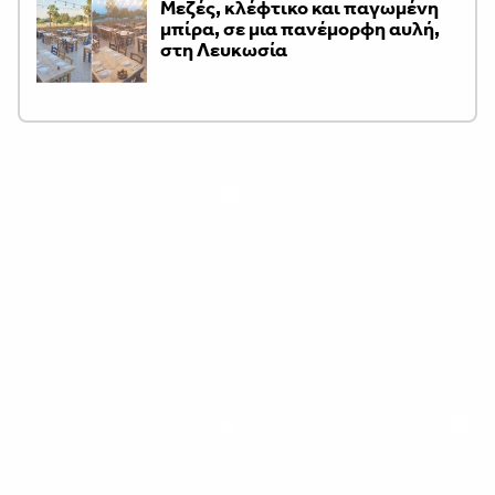
Μεζές, κλέφτικο και παγωμένη
μπίρα, σε μια πανέμορφη αυλή,
στη Λευκωσία