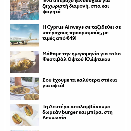
Ένα υπέροχο ξενοδοχείο για
ξεχωριστή διαμονή, σπα και
φαγητό
H Cyprus Airways σε ταξιδεύει σε
υπέροχους προορισμούς, με
τιμές από €49!
Μάθαμε την ημερομηνία για το 5ο
Φεστιβάλ Οφτού Κλέφτικου
Σου έχουμε τα καλύτερα στέκια
για οφτό!
Τη Δευτέρα απολαμβάνουμε
δωρεάν burger και μπίρα, στη
Λευκωσία