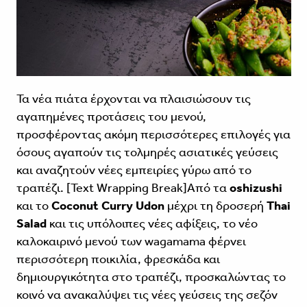
Τα νέα πιάτα έρχονται να πλαισιώσουν τις
αγαπημένες προτάσεις του μενού,
προσφέροντας ακόμη περισσότερες επιλογές για
όσους αγαπούν τις τολμηρές ασιατικές γεύσεις
και αναζητούν νέες εμπειρίες γύρω από το
τραπέζι. [Text Wrapping Break]Από τα
oshizushi
και το
Coconut Curry
Udon
μέχρι τη δροσερή
Thai
Salad
και τις υπόλοιπες νέες αφίξεις, το νέο
καλοκαιρινό μενού των wagamama φέρνει
περισσότερη ποικιλία, φρεσκάδα και
δημιουργικότητα στο τραπέζι, προσκαλώντας το
κοινό να ανακαλύψει τις νέες γεύσεις της σεζόν