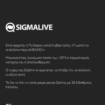
Επανέρχεται η Πινδάρου κατά Κυβέρνησης: «Γνωστό το
ανέκδοτο περι ΔΗΣΑΚΕΛ»
Μουσιούττας: Δικαίωση πεσόντων 1974 ο τερματισμός
κατοχής και η απελευθέρωση
Ο τυφώνας Dolphin αναμένεται να πλήξει την ανατολική
κινεζική ακτή
Το Χονγκ Κονγκ κατέγραψε ρεκόρ ζέστης με 36,9 βαθμούς
Κελσίου