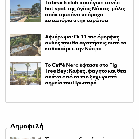
Το beach club που έγινε το νέο
hot spot της Αγίας Νάπας, μόλις
απέκτησε ένα υπέροχο
εστιατόριο στην ταράτσα
Αφιέρωμα: Οι 11 πιο όμορφες
αυλές που θα αγαπήσεις αυτό το
καλοκαίρι στην Κύπρο
Το Caffè Nero έφτασε στο Fig
Tree Bay: Καφές, φαγητό και θέα
σε ένα από τα πιο ξεχωριστά
σημεία του Πρωταρά
Δημοφιλή