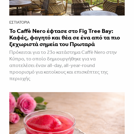
ΕΣΤΙΑΤΌΡΙΑ
Το Caffè Nero έφτασε στο Fig Tree Bay:
Καφές, φαγητό και θέα σε ένα από τα πιο
ξεχωριστά σημεία του Πρωταρά
Πρόκειται για το 23ο κατάστημα Caffè Nero στην
Κύπρο, το οποίο δημιουργήθηκε για να
αποτελέσει έναν all-day, all-year-round
προορισμό για κατοίκους και επισκέπτες της
περιοχής