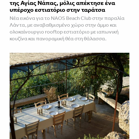
της Αγίας Νάπας, μόλις απέκτησε ένα
υπέροχο εστιατόριο στην ταράτσα
Νέα εικόνα για το NAOS Beach Club στην παραλία
Λάντα, με αναβαθμισμένο χώρο στην άμμο και
ολοκαίνουργιο rooftop εστιατόριο με ιαπωνική
κουζίνα και πανοραμική θέα στη θάλασσα.