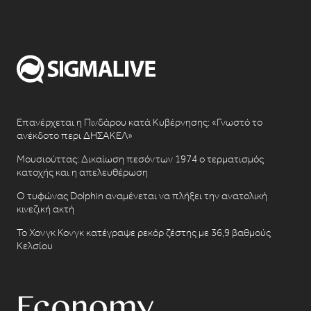
Επανέρχεται η Πινδάρου κατά Κυβέρνησης: «Γνωστό το
ανέκδοτο περι ΔΗΣΑΚΕΛ»
Μουσιούττας: Δικαίωση πεσόντων 1974 ο τερματισμός
κατοχής και η απελευθέρωση
Ο τυφώνας Dolphin αναμένεται να πλήξει την ανατολική
κινεζική ακτή
Το Χονγκ Κονγκ κατέγραψε ρεκόρ ζέστης με 36,9 βαθμούς
Κελσίου