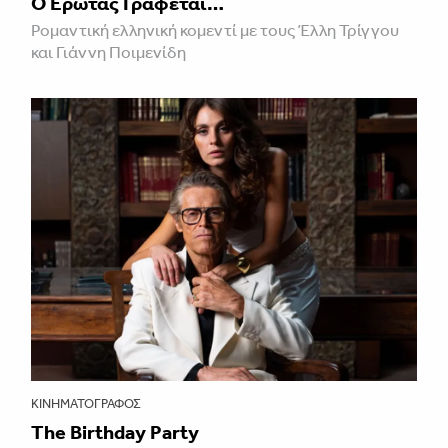
Ο Έρωτας Γράφεται…
Ρομαντική ελληνική κομεντί με τους Έλλη Τρίγγου
και Γιάννη Ποιμενίδη
ΚΙΝΗΜΑΤΟΓΡΆΦΟΣ
The Birthday Party