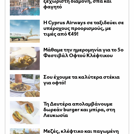
ξεχωριστή διαμονή, σπα και
φαγητό
H Cyprus Airways σε ταξιδεύει σε
υπέροχους προορισμούς, με
τιμές από €49!
Μάθαμε την ημερομηνία για το 5ο
Φεστιβάλ Οφτού Κλέφτικου
Σου έχουμε τα καλύτερα στέκια
για οφτό!
Τη Δευτέρα απολαμβάνουμε
δωρεάν burger και μπίρα, στη
Λευκωσία
Μεζές, κλέφτικο και παγωμένη