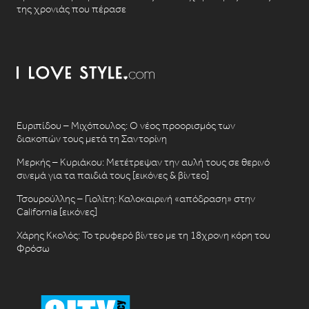
της χρονιάς που πέρασε
Ευριπίδου – Μιχόπουλος: Ο νέος προορισμός των
διακοπών τους μετά τη Σαντορίνη
Μερκής – Κυριάκου: Μετέτρεψαν την αυλή τους σε θερινό
σινεμά για τα παιδιά τους [εικόνες & βίντεο]
Τσουρούλλης – Γιολίτη: Καλοκαιρινή «απόδραση» στην
California [εικόνες]
Χάρης Κκολός: Το τρυφερό βίντεο με τη 18χρονη κόρη του
Φρόσω