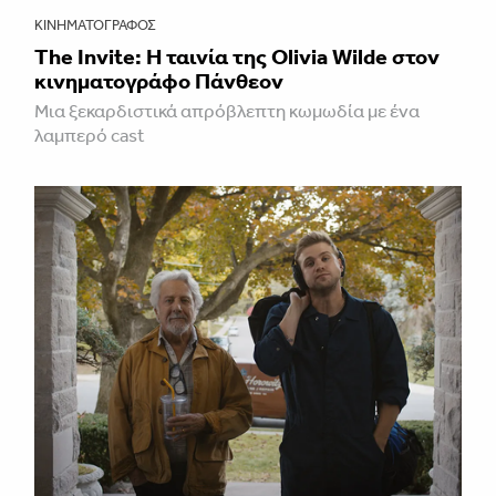
ΚΙΝΗΜΑΤΟΓΡΆΦΟΣ
The Invite: Η ταινία της Olivia Wilde στον
κινηματογράφο Πάνθεον
Μια ξεκαρδιστικά απρόβλεπτη κωμωδία με ένα
λαμπερό cast