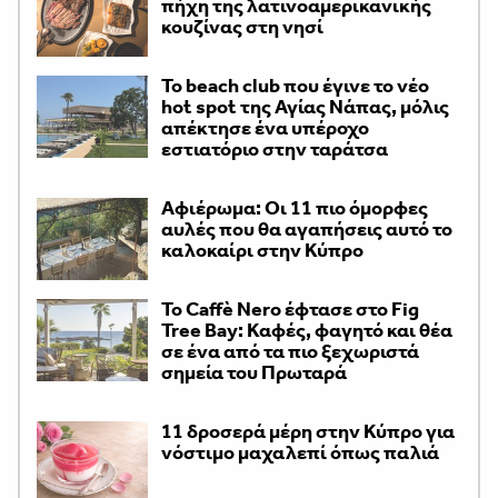
πήχη της λατινοαμερικανικής
κουζίνας στη νησί
Το beach club που έγινε το νέο
hot spot της Αγίας Νάπας, μόλις
απέκτησε ένα υπέροχο
εστιατόριο στην ταράτσα
Αφιέρωμα: Οι 11 πιο όμορφες
αυλές που θα αγαπήσεις αυτό το
καλοκαίρι στην Κύπρο
Το Caffè Nero έφτασε στο Fig
Tree Bay: Καφές, φαγητό και θέα
σε ένα από τα πιο ξεχωριστά
σημεία του Πρωταρά
11 δροσερά μέρη στην Κύπρο για
νόστιμο μαχαλεπί όπως παλιά