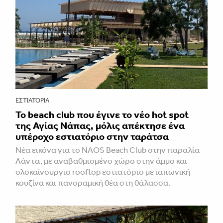
ΕΣΤΙΑΤΌΡΙΑ
Το beach club που έγινε το νέο hot spot
της Αγίας Νάπας, μόλις απέκτησε ένα
υπέροχο εστιατόριο στην ταράτσα
Νέα εικόνα για το NAOS Beach Club στην παραλία
Λάντα, με αναβαθμισμένο χώρο στην άμμο και
ολοκαίνουργιο rooftop εστιατόριο με ιαπωνική
κουζίνα και πανοραμική θέα στη θάλασσα.