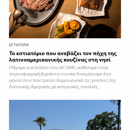
ΕΣΤΙΑΤΌΡΙΑ
Το εστιατόριο που ανεβάζει τον πήχη της
λατινοαμερικανικής κουζίνας στη νησί
Πήγαμε για δείπνο στο ACANE, καθίσαμε στην
ατμοσφαιρική βεράντα του και δοκιμάσαμε ένα
μενού που παντρεύει δημιουργικά τις γεύσεις της
Λατινικής Αμερικής με κυπριακές πινελιές