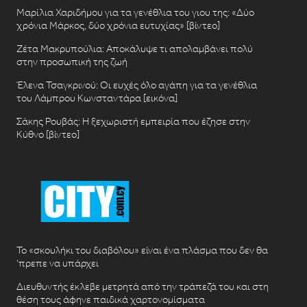
Μαρίλια Χαριδήμου για τα γενέθλια του γιου της: «Δύο
χρόνια Μάρκος, δύο χρόνια ευτυχίας» [βίντεο]
Ζέτα Μακρυπούλια: Αποκάλυψε τι απολαμβάνει πολύ
στην προσωπική της ζωή
Έλενα Τσαγκρινού: Οι ευχές όλο αγάπη για τα γενέθλια
του Λάμπρου Κωνσταντάρα [εικόνα]
Σάκης Ρουβάς: Η ξεχωριστή εμπειρία που έζησε στην
Κύθνο [βίντεο]
Το «σκουλήκι του διαβόλου» είναι ένα πλάσμα που δεν θα
‘πρεπε να υπάρχει
Διευθυντής έκλεβε μετρητά από την τράπεζά του και στη
θέση τους άφηνε παιδικά χαρτονομίσματα