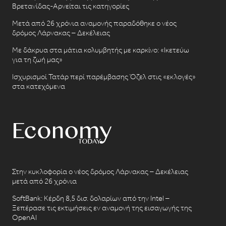
Βρετανίδας-Αρνείται τις κατηγορίες
Μετά από 26 χρόνια αναμονής παραδόθηκε ο νέος
δρόμος Λάρνακας – Δεκέλειας
Με δάκρυα στα μάτια κολυμβητής με καρκίνο: «Ικετεύω
για τη ζωή μας»
Ισχυρισμοί Τατάρ περί παρέμβασης Όζελ στις «εκλογές»
στα κατεχόμενα
Στην κυκλοφορία ο νέος δρόμος Λάρνακας – Δεκέλειας
μετά από 26 χρόνια
SoftBank: Κέρδη 8,5 δισ. δολαρίων από την Intel –
Ξεπέρασε τις εκτιμήσεις εν αναμονή της εισαγωγής της
OpenAI