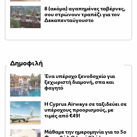
8 (ακόμα) αγαπημένες ταβέρνες,
σου στρώνουν τραπέζι για τον
Δεκαπενταύγουστο
Δημοφιλή
Ένα υπέροχο ξενοδοχείο για
ξεχωριστή διαμονή, σπα και
φαγητό
H Cyprus Airways σε ταξιδεύει σε
υπέροχους προορισμούς, με
τιμές από €49!
Μάθαμε την ημερομηνία για το 5ο