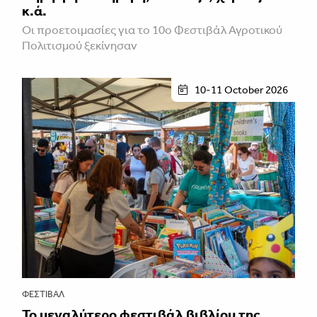
κ.ά.
Οι προετοιμασίες για το 10ο Φεστιβάλ Αγροτικού
Πολιτισμού ξεκίνησαν
10-11 October 2026
ΦΕΣΤΙΒΑΛ
Το μεγαλύτερο φεστιβάλ βιβλίου της