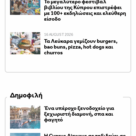
Το μεγαλύτερο φεστιβάλ
βιβλίου της Κύπρου επιστρέφει
με 100+ εκδηλώσεις και ελεύθερη
είσοδο
16 AUGUST 2026
Τα Λεύκαρα γεμίζουν burgers,
bao buns, pizza, hot dogs και
churros
Δημοφιλή
Ένα υπέροχο ξενοδοχείο για
ξεχωριστή διαμονή, σπα και
φαγητό
H Cyprus Airways σε ταξιδεύει σε