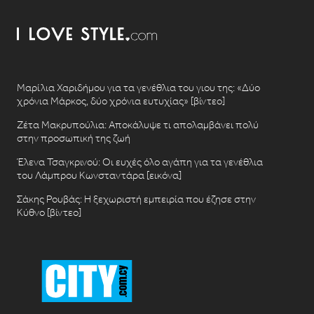
Μαρίλια Χαριδήμου για τα γενέθλια του γιου της: «Δύο
χρόνια Μάρκος, δύο χρόνια ευτυχίας» [βίντεο]
Ζέτα Μακρυπούλια: Αποκάλυψε τι απολαμβάνει πολύ
στην προσωπική της ζωή
Έλενα Τσαγκρινού: Οι ευχές όλο αγάπη για τα γενέθλια
του Λάμπρου Κωνσταντάρα [εικόνα]
Σάκης Ρουβάς: Η ξεχωριστή εμπειρία που έζησε στην
Κύθνο [βίντεο]