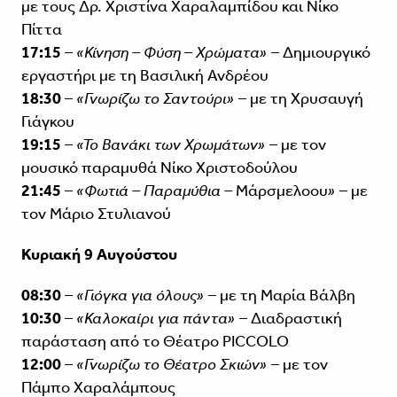
με τους Δρ. Χριστίνα Χαραλαμπίδου και Νίκο
Πίττα
17:15
–
«Κίνηση – Φύση – Χρώματα»
– Δημιουργικό
εργαστήρι με τη Βασιλική Ανδρέου
18:30
–
«Γνωρίζω το Σαντούρι»
– με τη Χρυσαυγή
Γιάγκου
19:15
–
«Το Βανάκι των Χρωμάτων»
– με τον
μουσικό παραμυθά Νίκο Χριστοδούλου
21:45
–
«Φωτιά – Παραμύθια –
Μάρσμελοου
»
– με
τον Μάριο Στυλιανού
Κυριακή 9 Αυγούστου
08:30
–
«Γιόγκα για όλους»
– με τη Μαρία Βάλβη
10:30
–
«Καλοκαίρι για πάντα»
– Διαδραστική
παράσταση από το Θέατρο PICCOLO
12:00
–
«Γνωρίζω το Θέατρο Σκιών»
– με τον
Πάμπο Χαραλάμπους