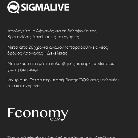
Απολογείται ο Αφγανός για τη δολοφονία της
Βρετανίδας-Αρνείται τις κατηγορίες
Μετά από 26 χρόνια αναμονής παραδόθηκε ο νέος
δρόμος Λάρνακας – Δεκέλειας
Με δάκρυα στα μάτια κολυμβητής με καρκίνο: «Ικετεύω
για τη ζωή μας»
Ισχυρισμοί Τατάρ περί παρέμβασης Όζελ στις «εκλογές»
στα κατεχόμενα
Στην κυκλοφορία ο νέος δρόμος Λάρνακας – Δεκέλειας