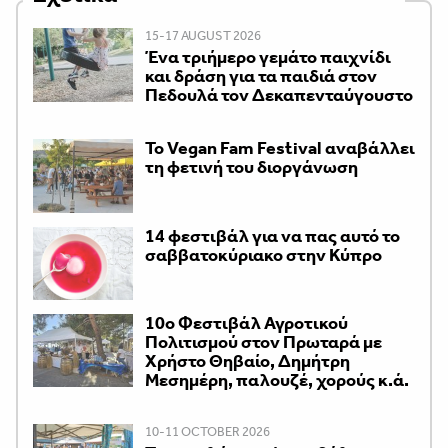
15-17 AUGUST 2026
Ένα τριήμερο γεμάτο παιχνίδι
και δράση για τα παιδιά στον
Πεδουλά τον Δεκαπενταύγουστο
Το Vegan Fam Festival αναβάλλει
τη φετινή του διοργάνωση
14 φεστιβάλ για να πας αυτό το
σαββατοκύριακο στην Κύπρο
10ο Φεστιβάλ Αγροτικού
Πολιτισμού στον Πρωταρά με
Χρήστο Θηβαίο, Δημήτρη
Μεσημέρη, παλουζέ, χορούς κ.ά.
10-11 OCTOBER 2026