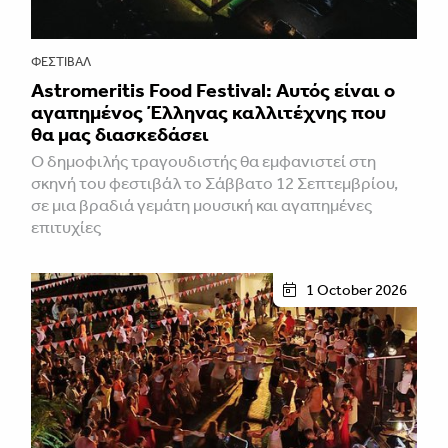
ΦΕΣΤΙΒΑΛ
Astromeritis Food Festival: Αυτός είναι ο
αγαπημένος Έλληνας καλλιτέχνης που
θα μας διασκεδάσει
Ο δημοφιλής τραγουδιστής θα εμφανιστεί στη
σκηνή του φεστιβάλ το Σάββατο 12 Σεπτεμβρίου,
σε μια βραδιά γεμάτη μουσική και αγαπημένες
επιτυχίες
1 October 2026