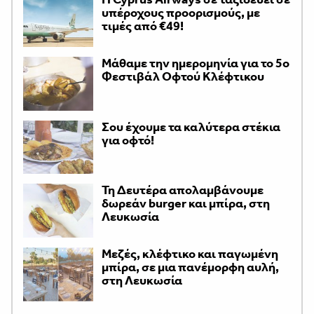
υπέροχους προορισμούς, με
τιμές από €49!
Μάθαμε την ημερομηνία για το 5ο
Φεστιβάλ Οφτού Κλέφτικου
Σου έχουμε τα καλύτερα στέκια
για οφτό!
Τη Δευτέρα απολαμβάνουμε
δωρεάν burger και μπίρα, στη
Λευκωσία
Μεζές, κλέφτικο και παγωμένη
μπίρα, σε μια πανέμορφη αυλή,
στη Λευκωσία