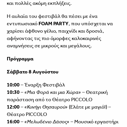
και πολλές ακόμη εκπλήξεις.
Η αυλαία του φεστιβάλ θα πέσει με ένα
εντυπωσιακό
FOAM
PARTY
, που υπόσχεται να
χαρίσει άφθονο γέλιο, παιχνίδι και δροσιά,
αφήνοντας τις πιο όμορφες καλοκαιρινές
αναμνήσεις σε μικρούς και μεγάλους.
Πρόγραμμα
Σάββατο 8 Αυγούστου
10:00
– Έναρξη Φεστιβάλ
10:30
–
«Μια Φορά και μια Χώρα»
– Θεατρική
παράσταση από το Θέατρο PICCOLO
12:00
–
«Κυνήγι Θησαυρού»
(Ελάτε με μαγιό!) –
Θέατρο PICCOLO
16:00
–
«Μελωδένιο Δάσος»
– Μουσικό εργαστήρι