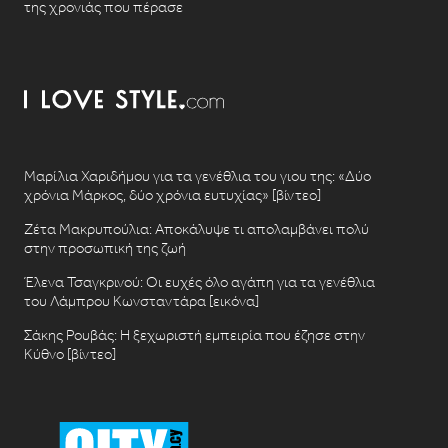
της χρονιάς που πέρασε
Μαρίλια Χαριδήμου για τα γενέθλια του γιου της: «Δύο
χρόνια Μάρκος, δύο χρόνια ευτυχίας» [βίντεο]
Ζέτα Μακρυπούλια: Αποκάλυψε τι απολαμβάνει πολύ
στην προσωπική της ζωή
Έλενα Τσαγκρινού: Οι ευχές όλο αγάπη για τα γενέθλια
του Λάμπρου Κωνσταντάρα [εικόνα]
Σάκης Ρουβάς: Η ξεχωριστή εμπειρία που έζησε στην
Κύθνο [βίντεο]