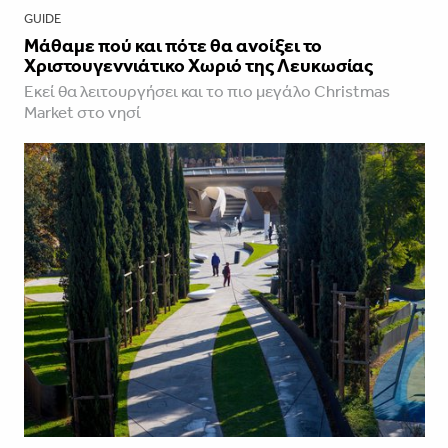
GUIDE
Μάθαμε πού και πότε θα ανοίξει το
Χριστουγεννιάτικο Χωριό της Λευκωσίας
Εκεί θα λειτουργήσει και το πιο μεγάλο Christmas
Market στο νησί