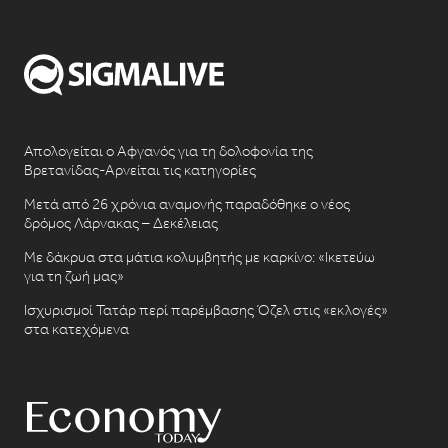
Απολογείται ο Αφγανός για τη δολοφονία της
Βρετανίδας-Αρνείται τις κατηγορίες
Μετά από 26 χρόνια αναμονής παραδόθηκε ο νέος
δρόμος Λάρνακας – Δεκέλειας
Με δάκρυα στα μάτια κολυμβητής με καρκίνο: «Ικετεύω
για τη ζωή μας»
Ισχυρισμοί Τατάρ περί παρέμβασης Όζελ στις «εκλογές»
στα κατεχόμενα