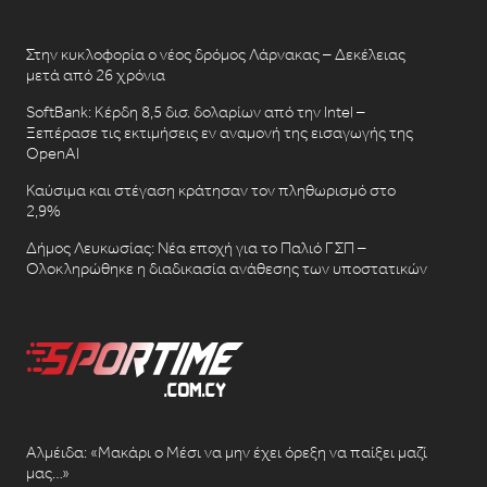
Στην κυκλοφορία ο νέος δρόμος Λάρνακας – Δεκέλειας
μετά από 26 χρόνια
SoftBank: Κέρδη 8,5 δισ. δολαρίων από την Intel –
Ξεπέρασε τις εκτιμήσεις εν αναμονή της εισαγωγής της
OpenAI
Καύσιμα και στέγαση κράτησαν τον πληθωρισμό στο
2,9%
Δήμος Λευκωσίας: Νέα εποχή για το Παλιό ΓΣΠ –
Ολοκληρώθηκε η διαδικασία ανάθεσης των υποστατικών
Αλμέιδα: «Μακάρι ο Μέσι να μην έχει όρεξη να παίξει μαζί
μας…»