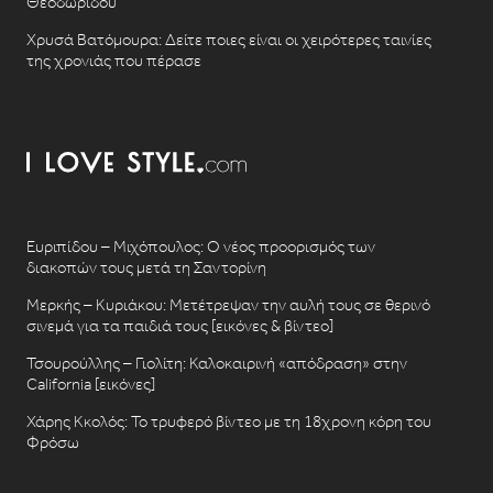
Θεοδωρίδου
Χρυσά Βατόμουρα: Δείτε ποιες είναι οι χειρότερες ταινίες
της χρονιάς που πέρασε
Ευριπίδου – Μιχόπουλος: Ο νέος προορισμός των
διακοπών τους μετά τη Σαντορίνη
Μερκής – Κυριάκου: Μετέτρεψαν την αυλή τους σε θερινό
σινεμά για τα παιδιά τους [εικόνες & βίντεο]
Τσουρούλλης – Γιολίτη: Καλοκαιρινή «απόδραση» στην
California [εικόνες]
Χάρης Κκολός: Το τρυφερό βίντεο με τη 18χρονη κόρη του
Φρόσω