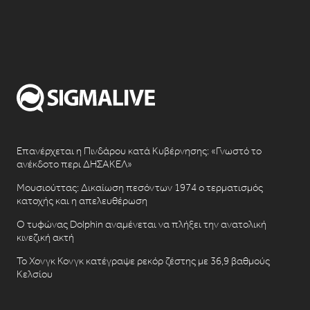
Επανέρχεται η Πινδάρου κατά Κυβέρνησης: «Γνωστό το
ανέκδοτο περι ΔΗΣΑΚΕΛ»
Μουσιούττας: Δικαίωση πεσόντων 1974 ο τερματισμός
κατοχής και η απελευθέρωση
Ο τυφώνας Dolphin αναμένεται να πλήξει την ανατολική
κινεζική ακτή
Το Χονγκ Κονγκ κατέγραψε ρεκόρ ζέστης με 36,9 βαθμούς
Κελσίου