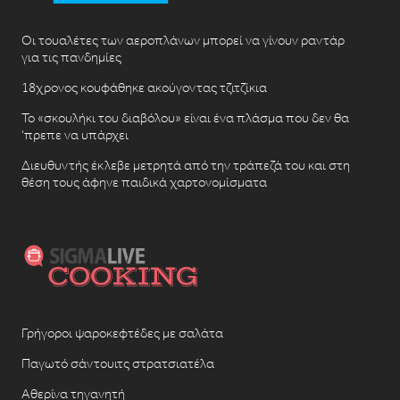
Οι τουαλέτες των αεροπλάνων μπορεί να γίνουν ραντάρ
για τις πανδημίες
18χρονος κουφάθηκε ακούγοντας τζιτζίκια
Το «σκουλήκι του διαβόλου» είναι ένα πλάσμα που δεν θα
‘πρεπε να υπάρχει
Διευθυντής έκλεβε μετρητά από την τράπεζά του και στη
θέση τους άφηνε παιδικά χαρτονομίσματα
Γρήγοροι ψαροκεφτέδες με σαλάτα
Παγωτό σάντουιτς στρατσιατέλα
Αθερίνα τηγανητή