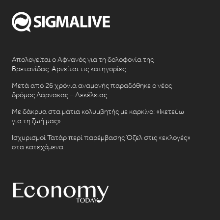
Απολογείται ο Αφγανός για τη δολοφονία της
Βρετανίδας-Αρνείται τις κατηγορίες
Μετά από 26 χρόνια αναμονής παραδόθηκε ο νέος
δρόμος Λάρνακας – Δεκέλειας
Με δάκρυα στα μάτια κολυμβητής με καρκίνο: «Ικετεύω
για τη ζωή μας»
Ισχυρισμοί Τατάρ περί παρέμβασης Όζελ στις «εκλογές»
στα κατεχόμενα