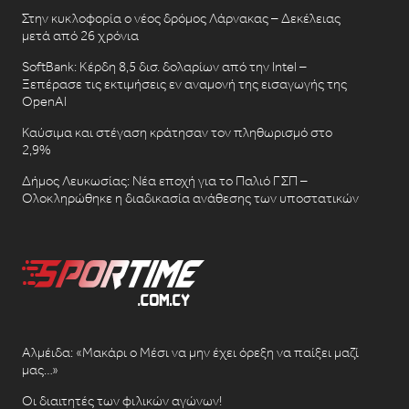
Στην κυκλοφορία ο νέος δρόμος Λάρνακας – Δεκέλειας
μετά από 26 χρόνια
SoftBank: Κέρδη 8,5 δισ. δολαρίων από την Intel –
Ξεπέρασε τις εκτιμήσεις εν αναμονή της εισαγωγής της
OpenAI
Καύσιμα και στέγαση κράτησαν τον πληθωρισμό στο
2,9%
Δήμος Λευκωσίας: Νέα εποχή για το Παλιό ΓΣΠ –
Ολοκληρώθηκε η διαδικασία ανάθεσης των υποστατικών
Αλμέιδα: «Μακάρι ο Μέσι να μην έχει όρεξη να παίξει μαζί
μας…»
Οι διαιτητές των φιλικών αγώνων!