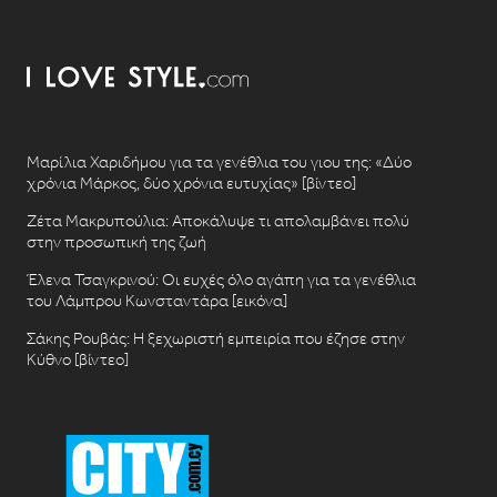
Μαρίλια Χαριδήμου για τα γενέθλια του γιου της: «Δύο
χρόνια Μάρκος, δύο χρόνια ευτυχίας» [βίντεο]
Ζέτα Μακρυπούλια: Αποκάλυψε τι απολαμβάνει πολύ
στην προσωπική της ζωή
Έλενα Τσαγκρινού: Οι ευχές όλο αγάπη για τα γενέθλια
του Λάμπρου Κωνσταντάρα [εικόνα]
Σάκης Ρουβάς: Η ξεχωριστή εμπειρία που έζησε στην
Κύθνο [βίντεο]