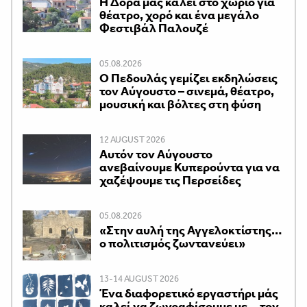
Η Δορά μάς καλεί στο χωριό για
θέατρο, χορό και ένα μεγάλο
Φεστιβάλ Παλουζέ
05.08.2026
Ο Πεδουλάς γεμίζει εκδηλώσεις
τον Αύγουστο – σινεμά, θέατρο,
μουσική και βόλτες στη φύση
12 AUGUST 2026
Αυτόν τον Αύγουστο
ανεβαίνουμε Κυπερούντα για να
χαζέψουμε τις Περσείδες
05.08.2026
«Στην αυλή της Αγγελοκτίστης…
ο πολιτισμός ζωντανεύει»
13-14 AUGUST 2026
Ένα διαφορετικό εργαστήρι μάς
καλεί να ζωγραφίσουμε με… τον