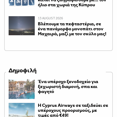
ήλιο στα χωριά της Κύπρου
13 AUGUST 2026
Βλέπουμε τα πεφταστέρια, σε
ένα πανέμορφο μονοπάτι στον
Μαχαιρά, μαζί με τον σκύλο μας!
Δημοφιλή
Ένα υπέροχο ξενοδοχείο για
ξεχωριστή διαμονή, σπα και
φαγητό
H Cyprus Airways σε ταξιδεύει σε
υπέροχους προορισμούς, με
τιμές από €49!