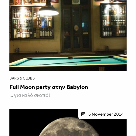
BARS & CLUBS
Full Moon party στην Babylon
... για καλό σκοπό!
6 November 2014