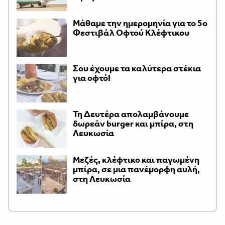
Μάθαμε την ημερομηνία για το 5ο
Φεστιβάλ Οφτού Κλέφτικου
Σου έχουμε τα καλύτερα στέκια
για οφτό!
Τη Δευτέρα απολαμβάνουμε
δωρεάν burger και μπίρα, στη
Λευκωσία
Μεζές, κλέφτικο και παγωμένη
μπίρα, σε μια πανέμορφη αυλή,
στη Λευκωσία