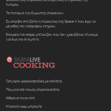
Κύπρου
Τα ποτάμια της Ευρώπης στερεύουν
Συνετρίβη στη Σελήνη πύραυλος της Space X που έχει το
μέγεθος πενταόροφου κτηρίου
Εταιρεία λανσάρει μπλουζάκι που δεν χρειάζεται πλύσιμο
για έως και ένα μήνα
Γρήγοροι ψαροκεφτέδες με σαλάτα
Παγωτό σάντουιτς στρατσιατέλα
Αθερίνα τηγανητή
Κλασική κρεμ μπρουλέ