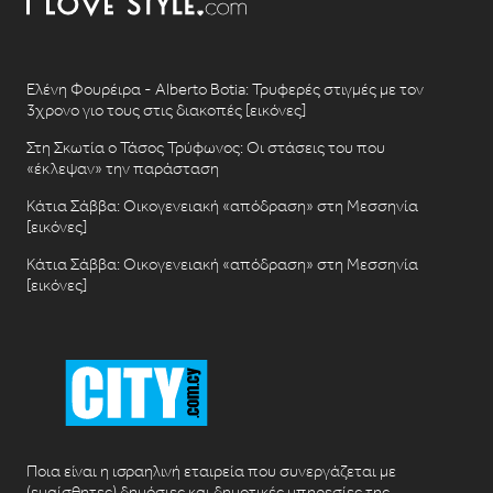
Ελένη Φουρέιρα - Alberto Botia: Τρυφερές στιγμές με τον
3χρονο γιο τους στις διακοπές [εικόνες]
Στη Σκωτία ο Τάσος Τρύφωνος: Οι στάσεις του που
«έκλεψαν» την παράσταση
Κάτια Σάββα: Οικογενειακή «απόδραση» στη Μεσσηνία
[εικόνες]
Κάτια Σάββα: Οικογενειακή «απόδραση» στη Μεσσηνία
[εικόνες]
Ποια είναι η ισραηλινή εταιρεία που συνεργάζεται με
(ευαίσθητες) δημόσιες και δημοτικές υπηρεσίες της