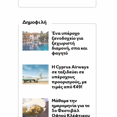
Δημοφιλή
Ένα υπέροχο
ξενοδοχείο για
ξεχωριστή
διαμονή, σπα και
φαγητό
H Cyprus Airways
σε ταξιδεύει σε
υπέροχους
προορισμούς, με
τιμές από €49!
Μάθαμε την
ημερομηνία για το
5ο Φεστιβάλ
Οφτού Κλέφτικου