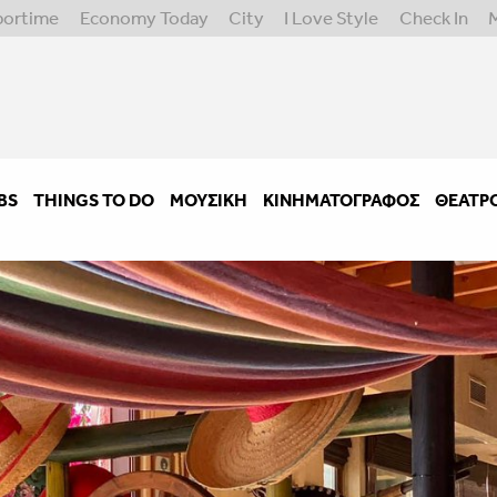
portime
Economy Today
City
I Love Style
Check In
BS
THINGS TO DO
ΜΟΥΣΙΚΉ
ΚΙΝΗΜΑΤΟΓΡΆΦΟΣ
ΘΈΑΤΡ