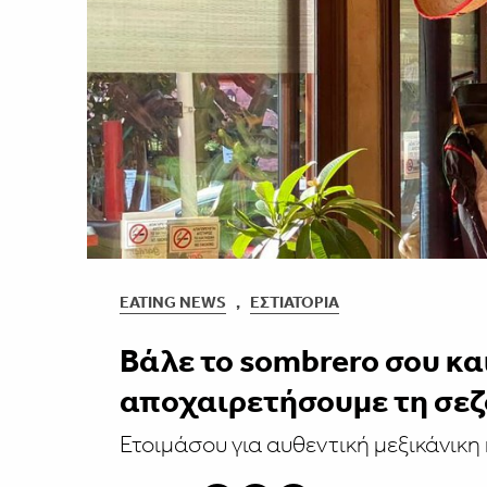
EATING NEWS
,
ΕΣΤΙΑΤΌΡΙΑ
Βάλε το sombrero σου κα
αποχαιρετήσουμε τη σεζό
Ετοιμάσου για αυθεντική μεξικάνικη 