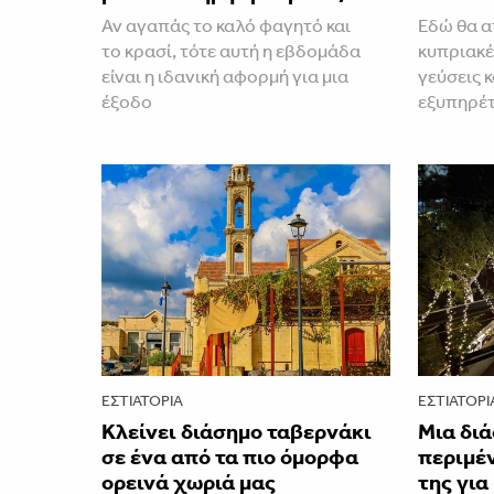
Αν αγαπάς το καλό φαγητό και
Εδώ θα α
το κρασί, τότε αυτή η εβδομάδα
κυπριακέ
είναι η ιδανική αφορμή για μια
γεύσεις κ
έξοδο
εξυπηρέ
ΕΣΤΙΑΤΌΡΙΑ
ΕΣΤΙΑΤΌΡΙ
Κλείνει διάσημο ταβερνάκι
Μια διά
σε ένα από τα πιο όμορφα
περιμέν
ορεινά χωριά μας
της για