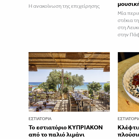
μουσικ
Η ανακοίνωση της επιχείρησης
Μία περι
στέκια τ
στη Λευκ
στην Πάφ
ΕΣΤΙΑΤΌΡΙΑ
ΕΣΤΙΑΤΌΡΙ
Το εστιατόριο ΚΥΠΡΙΑΚΟΝ
Κλέφτικ
από το παλιό λιμάνι
πλούσιο