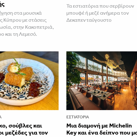
ής
Τα εστιατόρια που σερβίρουν
ήγηση στα μουσικά
μπουφέ ή μεζέ ανήμερα τον
ης Κύπρου με στάσεις
Δεκαπενταύγουστο
ωσία, στην Κακοπετριά,
ο και τη Λεμεσό.
Α
ΕΣΤΙΑΤΌΡΙΑ
ο, σούβλες και
Μια διαμονή με Michelin
ι μεζέδες για τον
Key και ένα δείπνο που μ