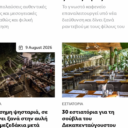
πολαύσεις αυθεντικές
Το γνωστό καφενείο
ς και μεσογειακές
επαναλειτουργεί υπό νέα
αθώς και φιλική
διεύθυνση και δίνει ξανά
τηση
ραντεβού με τους φίλους του
9 August 2026
Α
ΕΣΤΙΑΤΌΡΙΑ
σημη ψησταριά, σε
30 εστιατόρια για τη
ει ξανά στην αυλή
σούβλα του
 μεζεδάκια μετά
Δεκαπενταύγουστου