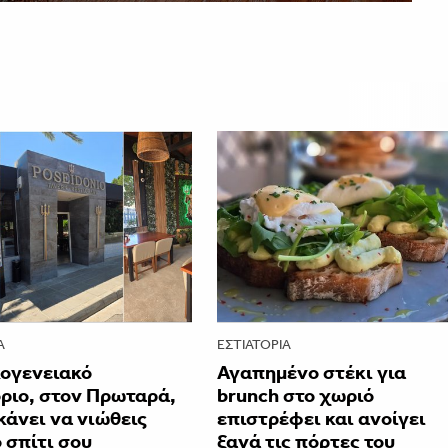
Α
ΕΣΤΙΑΤΌΡΙΑ
κογενειακό
Αγαπημένο στέκι για
ριο, στον Πρωταρά,
brunch στο χωριό
κάνει να νιώθεις
επιστρέφει και ανοίγει
 σπίτι σου
ξανά τις πόρτες του