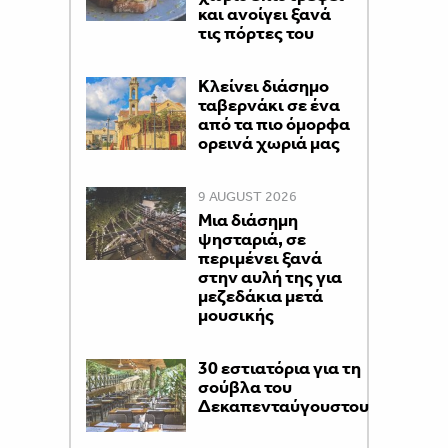
και ανοίγει ξανά
τις πόρτες του
Κλείνει διάσημο
ταβερνάκι σε ένα
από τα πιο όμορφα
ορεινά χωριά μας
9 AUGUST 2026
Μια διάσημη
ψησταριά, σε
περιμένει ξανά
στην αυλή της για
μεζεδάκια μετά
μουσικής
30 εστιατόρια για τη
σούβλα του
Δεκαπενταύγουστου