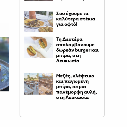
Σου έχουμε τα
καλύτερα στέκια
για οφτό!
Τη Δευτέρα
απολαμβάνουμε
δωρεάν burger και
μπίρα, στη
Λευκωσία
Μεζές, κλέφτικο
και παγωμένη
μπίρα, σε μια
πανέμορφη αυλή,
στη Λευκωσία