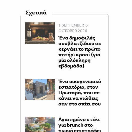
Σχετικά
1 SEPTEMBER-6
OCTOBER 2026
Ένα δημοφιλές
σουβλατζίδικο σε
κερνάει το πρώτο
ποτήρι κρασί (για
μία ολόκληρη
εβδομάδα)
Ένα οικογενειακό
εστιατόριο, στον
Πρωταρά, που σε
κάνει να νιώθεις
σαν στο σπίτι σου
Αγαπημένο στέκι
για brunch στο
χωριό επιστρέφει