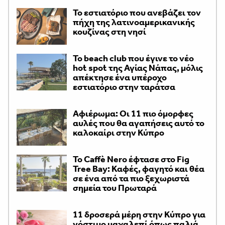
Το εστιατόριο που ανεβάζει τον
πήχη της λατινοαμερικανικής
κουζίνας στη νησί
Το beach club που έγινε το νέο
hot spot της Αγίας Νάπας, μόλις
απέκτησε ένα υπέροχο
εστιατόριο στην ταράτσα
Αφιέρωμα: Οι 11 πιο όμορφες
αυλές που θα αγαπήσεις αυτό το
καλοκαίρι στην Κύπρο
Το Caffè Nero έφτασε στο Fig
Tree Bay: Καφές, φαγητό και θέα
σε ένα από τα πιο ξεχωριστά
σημεία του Πρωταρά
11 δροσερά μέρη στην Κύπρο για
νόστιμο μαχαλεπί όπως παλιά