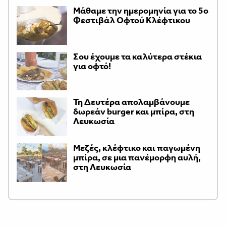
Μάθαμε την ημερομηνία για το 5ο
Φεστιβάλ Οφτού Κλέφτικου
Σου έχουμε τα καλύτερα στέκια
για οφτό!
Τη Δευτέρα απολαμβάνουμε
δωρεάν burger και μπίρα, στη
Λευκωσία
Μεζές, κλέφτικο και παγωμένη
μπίρα, σε μια πανέμορφη αυλή,
στη Λευκωσία