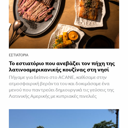
ΕΣΤΙΑΤΌΡΙΑ
Το εστιατόριο που ανεβάζει τον πήχη της
λατινοαμερικανικής κουζίνας στη νησί
Πήγαμε για δείπνο στο ACANE, καθίσαμε στην
ατμοσφαιρική βεράντα του και δοκιμάσαμε ένα
μενού που παντρεύει δημιουργικά τις γεύσεις της
Λατινικής Αμερικής με κυπριακές πινελιές