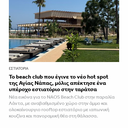
ΕΣΤΙΑΤΌΡΙΑ
Το beach club που έγινε το νέο hot spot
της Αγίας Νάπας, μόλις απέκτησε ένα
υπέροχο εστιατόριο στην ταράτσα
Νέα εικόνα για το NAOS Beach Club στην παραλία
Λάντα, με αναβαθμισμένο χώρο στην άμμο και
ολοκαίνουργιο rooftop εστιατόριο με ιαπωνική
κουζίνα και πανοραμική θέα στη θάλασσα.