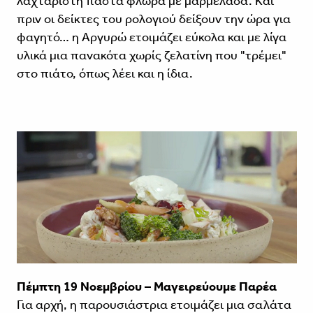
λαχταριστή πάστα φλώρα με μαρμελάδα. Και
πριν οι δείκτες του ρολογιού δείξουν την ώρα για
φαγητό… η Αργυρώ ετοιμάζει εύκολα και με λίγα
υλικά μια πανακότα χωρίς ζελατίνη που "τρέμει"
στο πιάτο, όπως λέει και η ίδια.
Πέμπτη 19 Νοεμβρίου – Μαγειρεύουμε Παρέα
Για αρχή, η παρουσιάστρια ετοιμάζει μια σαλάτα