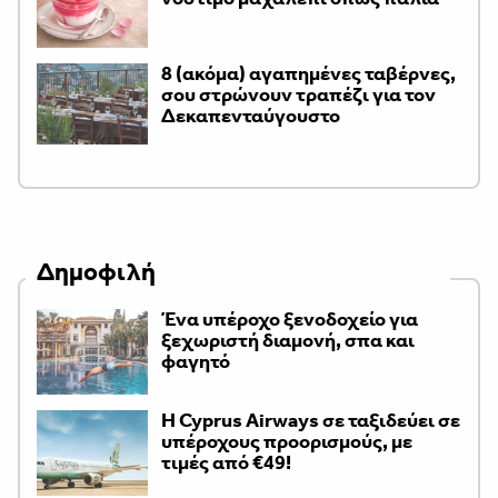
8 (ακόμα) αγαπημένες ταβέρνες,
σου στρώνουν τραπέζι για τον
Δεκαπενταύγουστο
Δημοφιλή
Ένα υπέροχο ξενοδοχείο για
ξεχωριστή διαμονή, σπα και
φαγητό
H Cyprus Airways σε ταξιδεύει σε
υπέροχους προορισμούς, με
τιμές από €49!