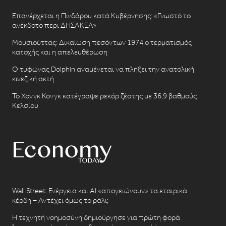
Επανέρχεται η Πινδάρου κατά Κυβέρνησης: «Γνωστό το
ανέκδοτο περι ΔΗΣΑΚΕΛ»
Μουσιούττας: Δικαίωση πεσόντων 1974 ο τερματισμός
κατοχής και η απελευθέρωση
Ο τυφώνας Dolphin αναμένεται να πλήξει την ανατολική
κινεζική ακτή
Το Χονγκ Κονγκ κατέγραψε ρεκόρ ζέστης με 36,9 βαθμούς
Κελσίου
Wall Street: Ενέργεια και AI «απογειώνουν» τα εταιρικά
κέρδη – Αντέχει όμως το ράλι;
Η τεχνητή νοημοσύνη δημιούργησε για πρώτη φορά