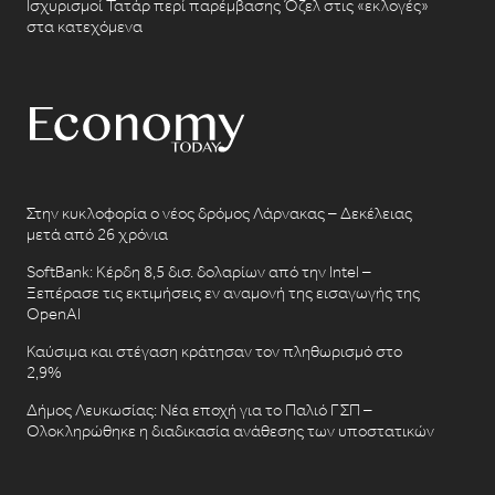
Ισχυρισμοί Τατάρ περί παρέμβασης Όζελ στις «εκλογές»
στα κατεχόμενα
Στην κυκλοφορία ο νέος δρόμος Λάρνακας – Δεκέλειας
μετά από 26 χρόνια
SoftBank: Κέρδη 8,5 δισ. δολαρίων από την Intel –
Ξεπέρασε τις εκτιμήσεις εν αναμονή της εισαγωγής της
OpenAI
Καύσιμα και στέγαση κράτησαν τον πληθωρισμό στο
2,9%
Δήμος Λευκωσίας: Νέα εποχή για το Παλιό ΓΣΠ –
Ολοκληρώθηκε η διαδικασία ανάθεσης των υποστατικών