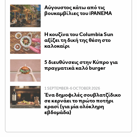
Αύγουστος κάτω από τις
βουκαμβίλιες του iPANEMA
Η κουζίνα του Columbia Sun
αξίζει τη δική της θέση στο
καλοκαίρι
5 διευθύνσεις στην Κύπρο για
πραγματικά καλό burger
1 SEPTEMBER-6 OCTOBER 2026
Ένα δημοφιλές σουβλατζίδικο
σε κερνάει το πρώτο ποτήρι
κρασί (για μία ολόκληρη
εβδομάδα)