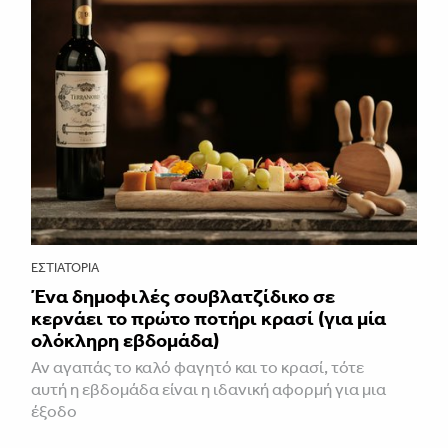
ΕΣΤΙΑΤΌΡΙΑ
Ένα δημοφιλές σουβλατζίδικο σε
κερνάει το πρώτο ποτήρι κρασί (για μία
ολόκληρη εβδομάδα)
Αν αγαπάς το καλό φαγητό και το κρασί, τότε
αυτή η εβδομάδα είναι η ιδανική αφορμή για μια
έξοδο