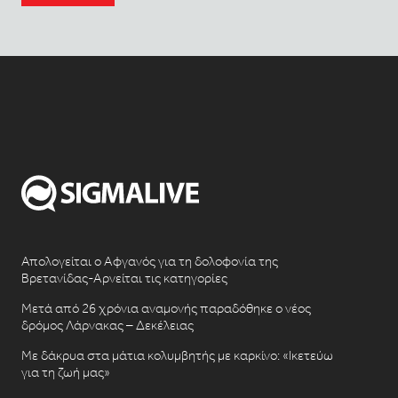
Απολογείται ο Αφγανός για τη δολοφονία της
Βρετανίδας-Αρνείται τις κατηγορίες
Μετά από 26 χρόνια αναμονής παραδόθηκε ο νέος
δρόμος Λάρνακας – Δεκέλειας
Με δάκρυα στα μάτια κολυμβητής με καρκίνο: «Ικετεύω
για τη ζωή μας»