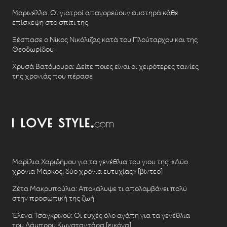
Μαρινέλλα: Οι γιατροί απαγορεύουν αυστηρά κάθε
επίσκεψη στο σπίτι της
Ξέσπασε ο Νίκος Νικόλιζας κατά του Πλούταρχου και της
Θεοδωρίδου
Χρυσά Βατόμουρα: Δείτε ποιες είναι οι χειρότερες ταινίες
της χρονιάς που πέρασε
Μαρίλια Χαριδήμου για τα γενέθλια του γιου της: «Δύο
χρόνια Μάρκος, δύο χρόνια ευτυχίας» [βίντεο]
Ζέτα Μακρυπούλια: Αποκάλυψε τι απολαμβάνει πολύ
στην προσωπική της ζωή
Έλενα Τσαγκρινού: Οι ευχές όλο αγάπη για τα γενέθλια
του Λάμπρου Κωνσταντάρα [εικόνα]