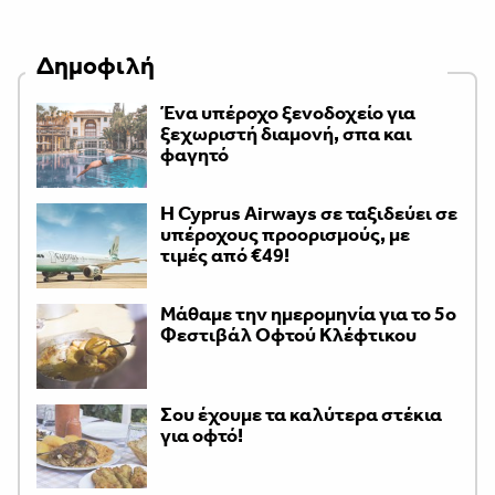
Δημοφιλή
Ένα υπέροχο ξενοδοχείο για
ξεχωριστή διαμονή, σπα και
φαγητό
H Cyprus Airways σε ταξιδεύει σε
υπέροχους προορισμούς, με
τιμές από €49!
Μάθαμε την ημερομηνία για το 5ο
Φεστιβάλ Οφτού Κλέφτικου
Σου έχουμε τα καλύτερα στέκια
για οφτό!