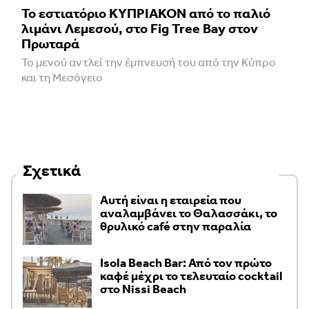
Το εστιατόριο ΚΥΠΡΙΑΚΟΝ από το παλιό
λιμάνι Λεμεσού, στο Fig Tree Bay στον
Πρωταρά
Το μενού αντλεί την έμπνευσή του από την Κύπρο
και τη Μεσόγειο
Σχετικά
Αυτή είναι η εταιρεία που
αναλαμβάνει το Θαλασσάκι, το
θρυλικό café στην παραλία
Isola Beach Bar: Από τον πρώτο
καφέ μέχρι το τελευταίο cocktail
στο Nissi Beach