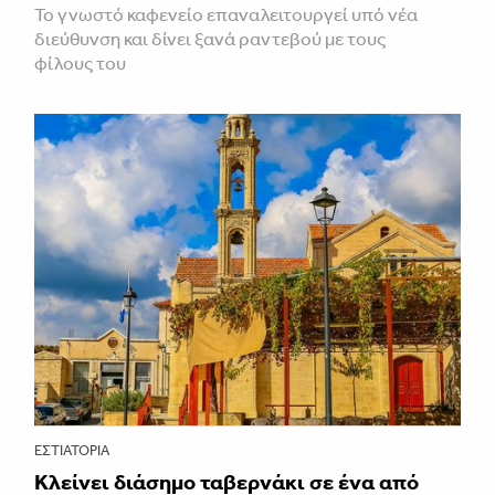
Το γνωστό καφενείο επαναλειτουργεί υπό νέα
διεύθυνση και δίνει ξανά ραντεβού με τους
φίλους του
ΕΣΤΙΑΤΌΡΙΑ
Κλείνει διάσημο ταβερνάκι σε ένα από