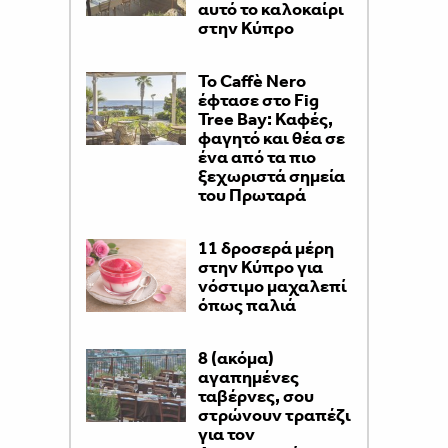
αυτό το καλοκαίρι
στην Κύπρο
Το Caffè Nero
έφτασε στο Fig
Tree Bay: Καφές,
φαγητό και θέα σε
ένα από τα πιο
ξεχωριστά σημεία
του Πρωταρά
11 δροσερά μέρη
στην Κύπρο για
νόστιμο μαχαλεπί
όπως παλιά
8 (ακόμα)
αγαπημένες
ταβέρνες, σου
στρώνουν τραπέζι
για τον