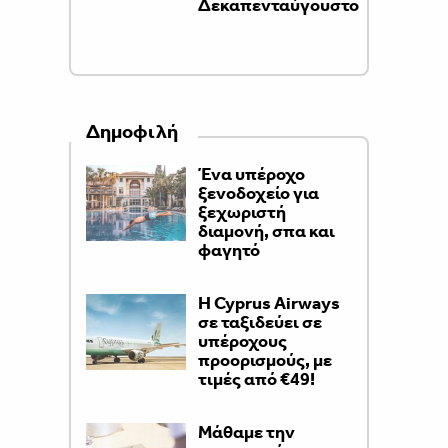
Δεκαπενταύγουστο
Δημοφιλή
Ένα υπέροχο
ξενοδοχείο για
ξεχωριστή
διαμονή, σπα και
φαγητό
H Cyprus Airways
σε ταξιδεύει σε
υπέροχους
προορισμούς, με
τιμές από €49!
Μάθαμε την