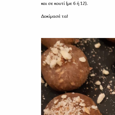
και σε κουτί (με 6 ή 12).
Δοκίμασέ τα!