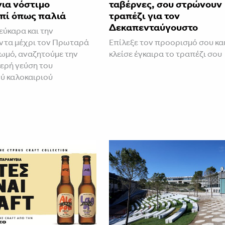
ια νόστιμο
ταβέρνες, σου στρώνουν
πί όπως παλιά
τραπέζι για τον
Δεκαπενταύγουστο
εύκαρα και την
ντα μέχρι τον Πρωταρά
Επίλεξε τον προορισμό σου κα
Πωμό, αναζητούμε την
κλείσε έγκαιρα το τραπέζι σου
ερή γεύση του
ύ καλοκαιριού