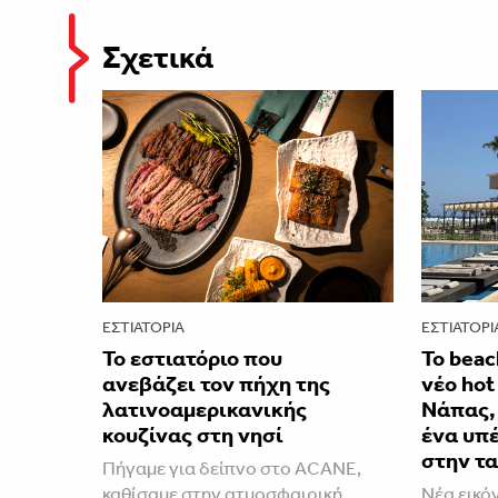
Σχετικά
ΕΣΤΙΑΤΌΡΙΑ
ΕΣΤΙΑΤΌΡΙ
Το εστιατόριο που
Το beac
ανεβάζει τον πήχη της
νέο hot
λατινοαμερικανικής
Νάπας,
κουζίνας στη νησί
ένα υπέ
στην τ
Πήγαμε για δείπνο στο ACANE,
καθίσαμε στην ατμοσφαιρική
Νέα εικό