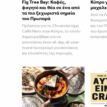
Fig Tree Bay: Καφές,
Κύπρο γ
φαγητό και θέα σε ένα από
μαχαλε
τα πιο ξεχωριστά σημεία
Από τα Λ
του Πρωταρά
Κυπερού
Πρόκειται για το 23ο κατάστημα
και τον 
Caffè Nero στην Κύπρο, το οποίο
πιο δροσ
δημιουργήθηκε για να
κυπριακο
αποτελέσει έναν all-day, all-year-
round προορισμό για κατοίκους
και επισκέπτες της περιοχής