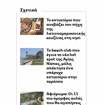
Σχετικά
Το εστιατόριο που
ανεβάζει τον πήχη
της
λατινοαμερικανικής
κουζίνας στη νησί
Το beach club που
έγινε το νέο hot
spot της Αγίας
Νάπας, μόλις
απέκτησε ένα
υπέροχο
εστιατόριο στην
ταράτσα
Αφιέρωμα: Οι 11
πιο όμορφες αυλές
που θα αγαπήσεις