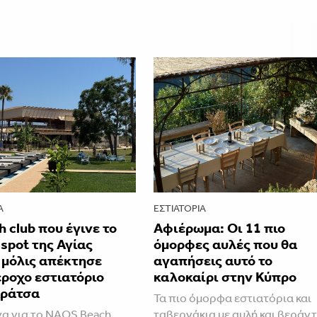
Α
ΕΣΤΙΑΤΌΡΙΑ
h club που έγινε το
Αφιέρωμα: Οι 11 πιο
 spot της Αγίας
όμορφες αυλές που θα
 μόλις απέκτησε
αγαπήσεις αυτό το
ροχο εστιατόριο
καλοκαίρι στην Κύπρο
αράτσα
Τα πιο όμορφα εστιατόρια και
να για το NAOS Beach
ταβερνάκια με αυλή και βεράν