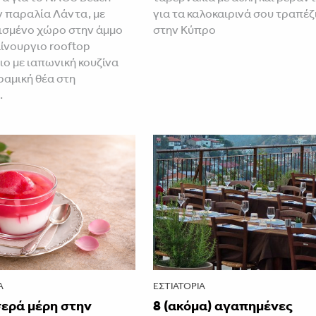
ν παραλία Λάντα, με
για τα καλοκαιρινά σου τραπέζ
ισμένο χώρο στην άμμο
στην Κύπρο
αίνουργιο rooftop
ιο με ιαπωνική κουζίνα
ραμική θέα στη
.
Α
ΕΣΤΙΑΤΌΡΙΑ
σερά μέρη στην
8 (ακόμα) αγαπημένες