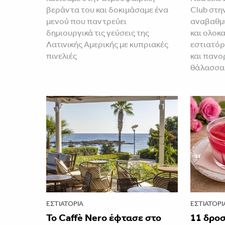
βεράντα του και δοκιμάσαμε ένα
Club στη
μενού που παντρεύει
αναβαθμ
δημιουργικά τις γεύσεις της
και ολοκ
Λατινικής Αμερικής με κυπριακές
εστιατόρ
πινελιές
και πανο
θάλασσα
ΕΣΤΙΑΤΌΡΙΑ
ΕΣΤΙΑΤΌΡΙ
Το Caffè Nero έφτασε στο
11 δρο