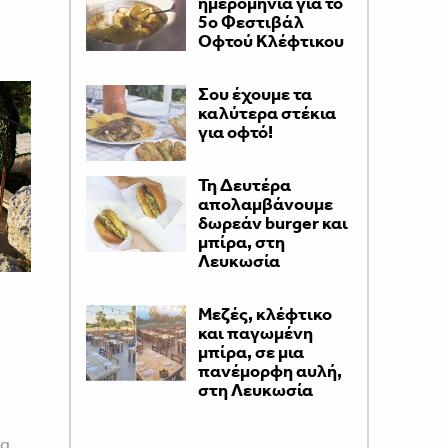
ημερομηνία για το
5ο Φεστιβάλ
Οφτού Κλέφτικου
Σου έχουμε τα
καλύτερα στέκια
για οφτό!
Τη Δευτέρα
απολαμβάνουμε
δωρεάν burger και
μπίρα, στη
Λευκωσία
Μεζές, κλέφτικο
και παγωμένη
μπίρα, σε μια
πανέμορφη αυλή,
στη Λευκωσία
τα