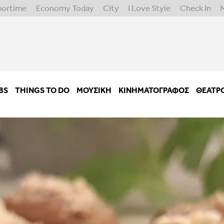
portime
Economy Today
City
I Love Style
Check In
BS
THINGS TO DO
ΜΟΥΣΙΚΉ
ΚΙΝΗΜΑΤΟΓΡΆΦΟΣ
ΘΈΑΤΡ