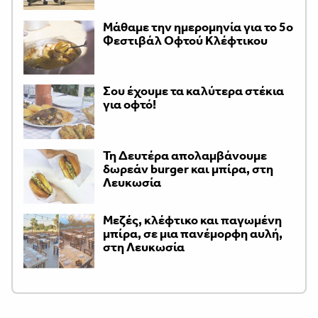
Μάθαμε την ημερομηνία για το 5ο
Φεστιβάλ Οφτού Κλέφτικου
Σου έχουμε τα καλύτερα στέκια
για οφτό!
Τη Δευτέρα απολαμβάνουμε
δωρεάν burger και μπίρα, στη
Λευκωσία
Μεζές, κλέφτικο και παγωμένη
μπίρα, σε μια πανέμορφη αυλή,
στη Λευκωσία