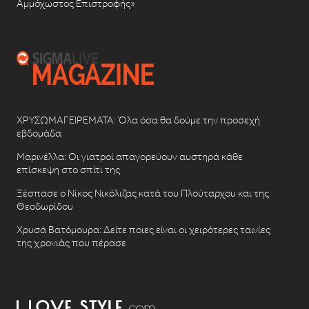
Αμμόχωστος Επιστροφής»
ΧΡΥΣΩΜΑΓΕΙΡΕΜΑΤΑ: Όλα όσα θα δούμε την προσεχή
εβδομάδα
Μαρινέλλα: Οι γιατροί απαγορεύουν αυστηρά κάθε
επίσκεψη στο σπίτι της
Ξέσπασε ο Νίκος Νικόλιζας κατά του Πλούταρχου και της
Θεοδωρίδου
Χρυσά Βατόμουρα: Δείτε ποιες είναι οι χειρότερες ταινίες
της χρονιάς που πέρασε