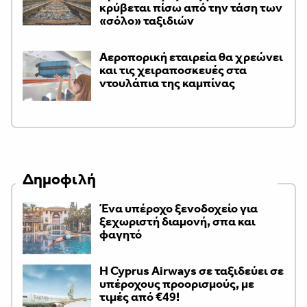
κρύβεται πίσω από την τάση των
«σόλο» ταξιδιών
Αεροπορική εταιρεία θα χρεώνει
και τις χειραποσκευές στα
ντουλάπια της καμπίνας
Δημοφιλή
Ένα υπέροχο ξενοδοχείο για
ξεχωριστή διαμονή, σπα και
φαγητό
H Cyprus Airways σε ταξιδεύει σε
υπέροχους προορισμούς, με
τιμές από €49!