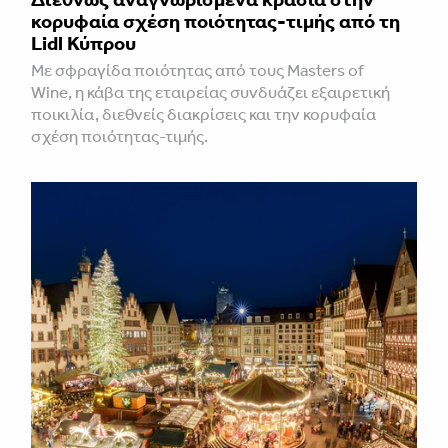
κορυφαία σχέση ποιότητας-τιμής από τη
Lidl Κύπρου
Με σφραγίδα ποιότητας από τους Masters of
Wine, η κάβα της εταιρείας συνδυάζει εξαιρετική
ποικιλία, διεθνείς διακρίσεις και την κορυφαία
σχέση ποιότητας-τιμής.