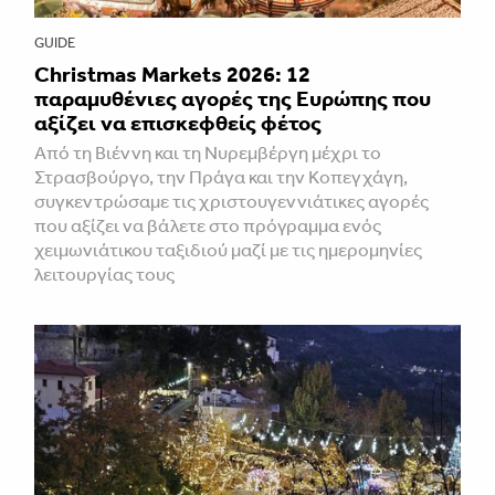
GUIDE
Christmas Markets 2026: 12
παραμυθένιες αγορές της Ευρώπης που
αξίζει να επισκεφθείς φέτος
Από τη Βιέννη και τη Νυρεμβέργη μέχρι το
Στρασβούργο, την Πράγα και την Κοπεγχάγη,
συγκεντρώσαμε τις χριστουγεννιάτικες αγορές
που αξίζει να βάλετε στο πρόγραμμα ενός
χειμωνιάτικου ταξιδιού μαζί με τις ημερομηνίες
λειτουργίας τους