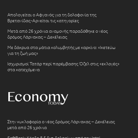
Απολογείται ο Αφγανός για τη δολοφονία της
Βρετανίδας-Αρνείται τις κατηγορίες
Μετά από 26 χρόνια αναμονής παραδόθηκε ο νέος
δρόμος Λάρνακας – Δεκέλειας
Με δάκρυα στα μάτια κολυμβητής με καρκίνο: «Ικετεύω
για τη ζωή μας»
Ισχυρισμοί Τατάρ περί παρέμβασης Όζελ στις «εκλογές»
στα κατεχόμενα
Στην κυκλοφορία ο νέος δρόμος Λάρνακας – Δεκέλειας
μετά από 26 χρόνια
SoftBank: Κέρδη 8,5 δισ. δολαρίων από την Intel –