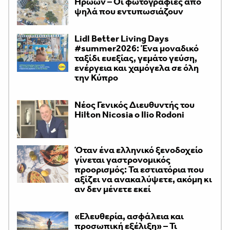
Ηρώων – Οι φωτογραφίες από
ψηλά που εντυπωσιάζουν
Lidl Better Living Days
#summer2026: Ένα μοναδικό
ταξίδι ευεξίας, γεμάτο γεύση,
ενέργεια και χαμόγελα σε όλη
την Κύπρο
Νέος Γενικός Διευθυντής του
Hilton Nicosia ο Ilio Rodoni
Όταν ένα ελληνικό ξενοδοχείο
γίνεται γαστρονομικός
προορισμός: Τα εστιατόρια που
αξίζει να ανακαλύψετε, ακόμη κι
αν δεν μένετε εκεί
«Ελευθερία, ασφάλεια και
προσωπική εξέλιξη» – Τι