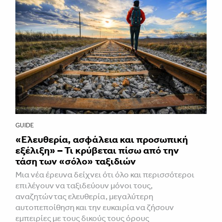
GUIDE
«Ελευθερία, ασφάλεια και προσωπική
εξέλιξη» – Τι κρύβεται πίσω από την
τάση των «σόλο» ταξιδιών
Μια νέα έρευνα δείχνει ότι όλο και περισσότεροι
επιλέγουν να ταξιδεύουν μόνοι τους,
αναζητώντας ελευθερία, μεγαλύτερη
αυτοπεποίθηση και την ευκαιρία να ζήσουν
εμπειρίες με τους δικούς τους όρους