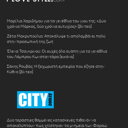
Μαρίλια Χαριδήμου για τα γενέθλια του γιου της: «Δύο
χρόνια Μάρκος, δύο χρόνια ευτυχίας» [βίντεο]
Ζέτα Μακρυπούλια: Αποκάλυψε τι απολαμβάνει πολύ
στην προσωπική της ζωή
Έλενα Τσαγκρινού: Οι ευχές όλο αγάπη για τα γενέθλια
του Λάμπρου Κωνσταντάρα [εικόνα]
Σάκης Ρουβάς: Η ξεχωριστή εμπειρία που έζησε στην
Κύθνο [βίντεο]
Δύο τεράστιες θαμμένες κατασκευές πιθανόν να
αποκαλύπτουν πώς χτίστηκαν τα μνημεία των Φαραώ