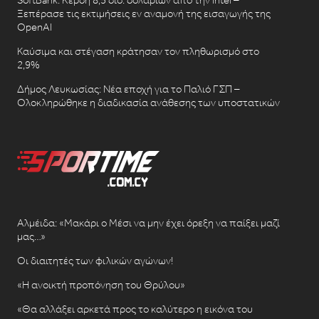
Ξεπέρασε τις εκτιμήσεις εν αναμονή της εισαγωγής της
OpenAI
Καύσιμα και στέγαση κράτησαν τον πληθωρισμό στο
2,9%
Δήμος Λευκωσίας: Νέα εποχή για το Παλιό ΓΣΠ –
Ολοκληρώθηκε η διαδικασία ανάθεσης των υποστατικών
Αλμέιδα: «Μακάρι ο Μέσι να μην έχει όρεξη να παίξει μαζί
μας…»
Οι διαιτητές των φιλικών αγώνων!
«Η ανοικτή προπόνηση του Θρύλου»
«Θα αλλάξει αρκετά προς το καλύτερο η εικόνα του