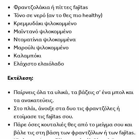
Φραντζολάκια ή πίττες fajitas
Τόνο σε νερό (αν το θες πιο healthy)
Κρεμμυδάκι ψιλοκομμένο
Μαϊντανό ψιλοκομμένο
Ντοματίνια ψιλοκομμένα
Μαρούλι ψιλοκομμένο
Καλαμπόκι
Ελάχιστο ελαιόλαδο
Εκτέλεση:
Παίρνεις όλα τα υλικά, τα βάζεις σ’ ένα μπολ και
τα ανακατεύεις.
Στο πλάι, άνοιξε στα δυο τις φραντζόλες ή
ετοίμασε τις fajitas σου.
Πάρε όσες κουταλιές θες από το μείγμα σου και
βάλε τις στη βάση των φραντζόλων ή των fajitas.