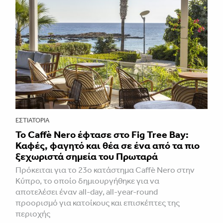
ΕΣΤΙΑΤΌΡΙΑ
Το Caffè Nero έφτασε στο Fig Tree Bay:
Καφές, φαγητό και θέα σε ένα από τα πιο
ξεχωριστά σημεία του Πρωταρά
Πρόκειται για το 23ο κατάστημα Caffè Nero στην
Κύπρο, το οποίο δημιουργήθηκε για να
αποτελέσει έναν all-day, all-year-round
προορισμό για κατοίκους και επισκέπτες της
περιοχής