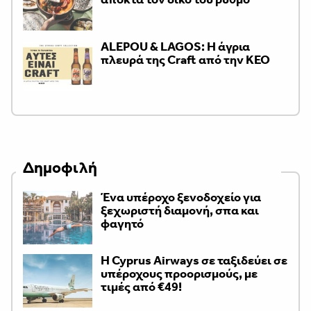
ALEPOU & LAGOS: Η άγρια
πλευρά της Craft από την ΚΕΟ
Δημοφιλή
Ένα υπέροχο ξενοδοχείο για
ξεχωριστή διαμονή, σπα και
φαγητό
H Cyprus Airways σε ταξιδεύει σε
υπέροχους προορισμούς, με
τιμές από €49!