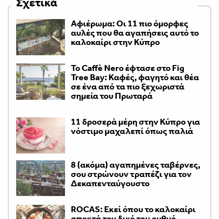
Σχετικά
Αφιέρωμα: Οι 11 πιο όμορφες
αυλές που θα αγαπήσεις αυτό το
καλοκαίρι στην Κύπρο
Το Caffè Nero έφτασε στο Fig
Tree Bay: Καφές, φαγητό και θέα
σε ένα από τα πιο ξεχωριστά
σημεία του Πρωταρά
11 δροσερά μέρη στην Κύπρο για
νόστιμο μαχαλεπί όπως παλιά
8 (ακόμα) αγαπημένες ταβέρνες,
σου στρώνουν τραπέζι για τον
Δεκαπενταύγουστο
ROCAS: Εκεί όπου το καλοκαίρι
αποκτά τον δικό του ρυθμό