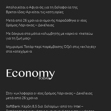
Απολογείται ο Αφγανός για τη δολοφονία της
Βρετανίδας-Αρνείται τις κατηγορίες
Μετά από 26 χρόνια αναμονής παραδόθηκε ο νέος
δρόμος Λάρνακας – Δεκέλειας
Με δάκρυα στα μάτια κολυμβητής με καρκίνο: «Ικετεύω
για τη ζωή μας»
Ισχυρισμοί Τατάρ περί παρέμβασης Όζελ στις «εκλογές»
στα κατεχόμενα
Στην κυκλοφορία ο νέος δρόμος Λάρνακας – Δεκέλειας
μετά από 26 χρόνια
SoftBank: Κέρδη 8,5 δισ. δολαρίων από την Intel –
Ξεπέρασε τις εκτιμήσεις εν αναμονή της εισαγωγής της