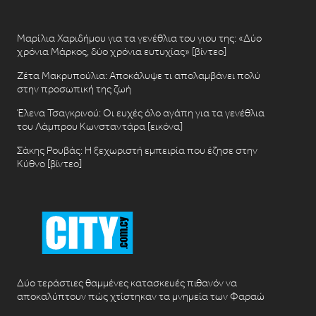
Μαρίλια Χαριδήμου για τα γενέθλια του γιου της: «Δύο
χρόνια Μάρκος, δύο χρόνια ευτυχίας» [βίντεο]
Ζέτα Μακρυπούλια: Αποκάλυψε τι απολαμβάνει πολύ
στην προσωπική της ζωή
Έλενα Τσαγκρινού: Οι ευχές όλο αγάπη για τα γενέθλια
του Λάμπρου Κωνσταντάρα [εικόνα]
Σάκης Ρουβάς: Η ξεχωριστή εμπειρία που έζησε στην
Κύθνο [βίντεο]
Δύο τεράστιες θαμμένες κατασκευές πιθανόν να
αποκαλύπτουν πώς χτίστηκαν τα μνημεία των Φαραώ