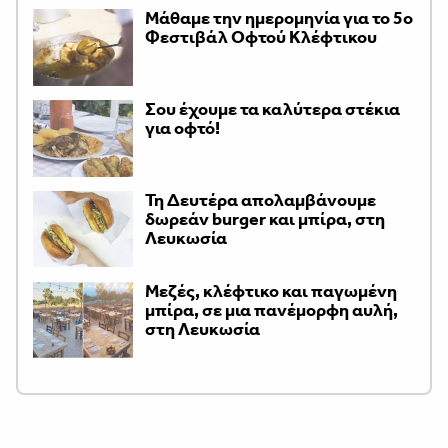
Μάθαμε την ημερομηνία για το 5ο
Φεστιβάλ Οφτού Κλέφτικου
Σου έχουμε τα καλύτερα στέκια
για οφτό!
Τη Δευτέρα απολαμβάνουμε
δωρεάν burger και μπίρα, στη
Λευκωσία
Μεζές, κλέφτικο και παγωμένη
μπίρα, σε μια πανέμορφη αυλή,
στη Λευκωσία