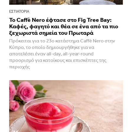
ΕΣΤΙΑΤΌΡΙΑ
Το Caffè Nero έφτασε στο Fig Tree Bay:
Καφές, φαγητό και θέα σε ένα από τα πιο
ξεχωριστά σημεία του Πρωταρά
Πρόκειται για το 23ο κατάστημα Caffè Nero στην
Κύπρο, το οποίο δημιουργήθηκε για να
αποτελέσει έναν all-day, all-year-round
προορισμό για κατοίκους και επισκέπτες της
περιοχής