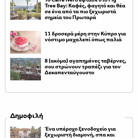
Tree Bay: Καφές, φαγητό και θέα
σε ένα από τα πιο ξεχωριστά
σημεία του Πρωταρά
11 δροσερά μέρη στην Κύπρο για
νόστιμο μαχαλεπί όπως παλιά
8 (ακόμα) αγαπημένες ταβέρνες,
σου στρώνουν τραπέζι για τον
Δεκαπενταύγουστο
Δημοφιλή
Ένα υπέροχο ξενοδοχείο για
ξεχωριστή διαμονή, σπα και