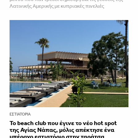
Λατινικής Αμερικής με κυπριακές πινελιές
ΕΣΤΙΑΤΌΡΙΑ
Το beach club που έγινε το νέο hot spot
της Αγίας Νάπας, μόλις απέκτησε ένα
υπέροχο εστιατόριο στην ταράτσα