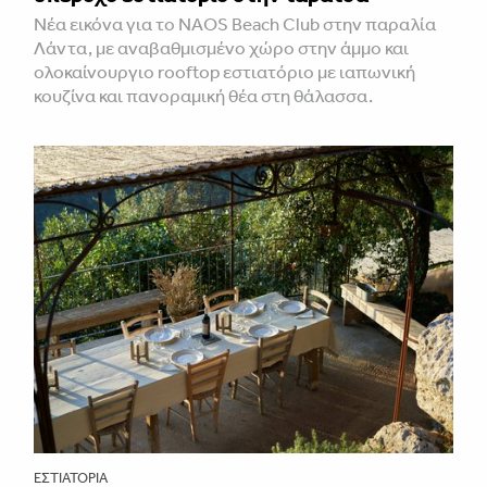
Νέα εικόνα για το NAOS Beach Club στην παραλία
Λάντα, με αναβαθμισμένο χώρο στην άμμο και
ολοκαίνουργιο rooftop εστιατόριο με ιαπωνική
κουζίνα και πανοραμική θέα στη θάλασσα.
ΕΣΤΙΑΤΌΡΙΑ