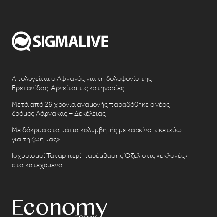
Απολογείται ο Αφγανός για τη δολοφονία της
Βρετανίδας-Αρνείται τις κατηγορίες
Μετά από 26 χρόνια αναμονής παραδόθηκε ο νέος
δρόμος Λάρνακας – Δεκέλειας
Με δάκρυα στα μάτια κολυμβητής με καρκίνο: «Ικετεύω
για τη ζωή μας»
Ισχυρισμοί Τατάρ περί παρέμβασης Όζελ στις «εκλογές»
στα κατεχόμενα