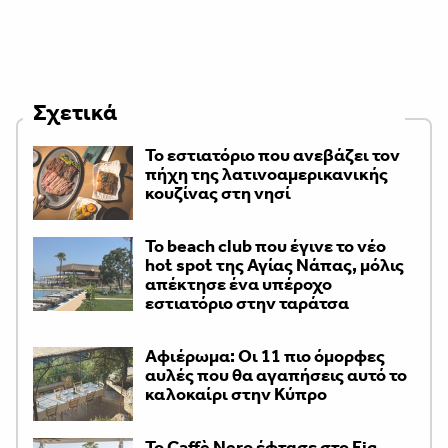
Σχετικά
Το εστιατόριο που ανεβάζει τον
πήχη της λατινοαμερικανικής
κουζίνας στη νησί
Το beach club που έγινε το νέο
hot spot της Αγίας Νάπας, μόλις
απέκτησε ένα υπέροχο
εστιατόριο στην ταράτσα
Αφιέρωμα: Οι 11 πιο όμορφες
αυλές που θα αγαπήσεις αυτό το
καλοκαίρι στην Κύπρο
Το Caffè Nero έφτασε στο Fig