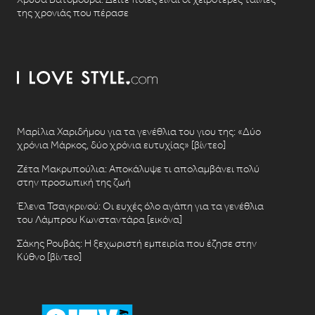
της χρονιάς που πέρασε
Μαρίλια Χαριδήμου για τα γενέθλια του γιου της: «Δύο
χρόνια Μάρκος, δύο χρόνια ευτυχίας» [βίντεο]
Ζέτα Μακρυπούλια: Αποκάλυψε τι απολαμβάνει πολύ
στην προσωπική της ζωή
Έλενα Τσαγκρινού: Οι ευχές όλο αγάπη για τα γενέθλια
του Λάμπρου Κωνσταντάρα [εικόνα]
Σάκης Ρουβάς: Η ξεχωριστή εμπειρία που έζησε στην
Κύθνο [βίντεο]