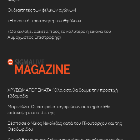
Οι διαιτητές των φιλικών αγώνων!
«Η ανοικτή προπόνηση του Θρύλου»
«Θα αλλάξει αρκετά προς το καλύτερο η εικόνα του
Αμμόχωστος Επιστροφής»
ΧΡΥΣΩΜΑΓΕΙΡΕΜΑΤΑ: Όλα όσα θα δούμε την προσεχή
εβδομάδα
Μαρινέλλα: Οι γιατροί απαγορεύουν αυστηρά κάθε
επίσκεψη στο σπίτι της
Ξέσπασε ο Νίκος Νικόλιζας κατά του Πλούταρχου και της
Θεοδωρίδου
Χρυσά Βατόμουρα: Δείτε ποιες είναι οι χειρότερες ταινίες