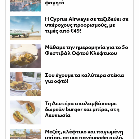
φαγητό
H Cyprus Airways σε ταξιδεύει σε
υπέροχους προορισμούς, με
τιμές από €49!
Μάθαμε την ημερομηνία για το 5ο
Φεστιβάλ Οφτού Κλέφτικου
Σου έχουμε τα καλύτερα στέκια
για οφτό!
Τη Δευτέρα απολαμβάνουμε
δωρεάν burger και μπίρα, στη
Λευκωσία
Μεζές, κλέφτικο και παγωμένη
μπίρα, σε μια πανέμορφη αυλή,