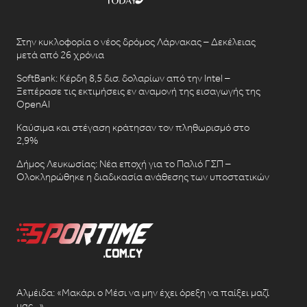
Στην κυκλοφορία ο νέος δρόμος Λάρνακας – Δεκέλειας
μετά από 26 χρόνια
SoftBank: Κέρδη 8,5 δισ. δολαρίων από την Intel –
Ξεπέρασε τις εκτιμήσεις εν αναμονή της εισαγωγής της
OpenAI
Καύσιμα και στέγαση κράτησαν τον πληθωρισμό στο
2,9%
Δήμος Λευκωσίας: Νέα εποχή για το Παλιό ΓΣΠ –
Ολοκληρώθηκε η διαδικασία ανάθεσης των υποστατικών
Αλμέιδα: «Μακάρι ο Μέσι να μην έχει όρεξη να παίξει μαζί
μας…»