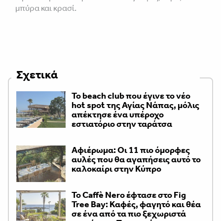
μπύρα και κρασί.
Σχετικά
Το beach club που έγινε το νέο
hot spot της Αγίας Νάπας, μόλις
απέκτησε ένα υπέροχο
εστιατόριο στην ταράτσα
Αφιέρωμα: Οι 11 πιο όμορφες
αυλές που θα αγαπήσεις αυτό το
καλοκαίρι στην Κύπρο
Το Caffè Nero έφτασε στο Fig
Tree Bay: Καφές, φαγητό και θέα
σε ένα από τα πιο ξεχωριστά