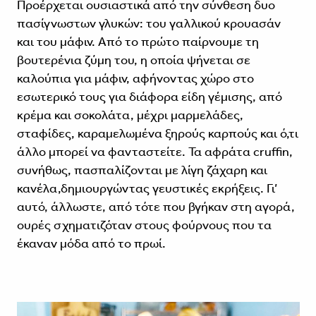
Προέρχεται ουσιαστικά από την σύνθεση δυο
πασίγνωστων γλυκών: του γαλλικού κρουασάν
και του μάφιν. Από το πρώτο παίρνουμε τη
βουτερένια ζύμη του, η οποία ψήνεται σε
καλούπια για μάφιν, αφήνοντας χώρο στο
εσωτερικό τους για διάφορα είδη γέμισης, από
κρέμα και σοκολάτα, μέχρι μαρμελάδες,
σταφίδες, καραμελωμένα ξηρούς καρπούς και ό,τι
άλλο μπορεί να φανταστείτε. Τα αφράτα cruffin,
συνήθως, πασπαλίζονται με λίγη ζάχαρη και
κανέλα,δημιουργώντας γευστικές εκρήξεις. Γι’
αυτό, άλλωστε, από τότε που βγήκαν στη αγορά,
ουρές σχηματιζόταν στους φούρνους που τα
έκαναν μόδα από το πρωί.