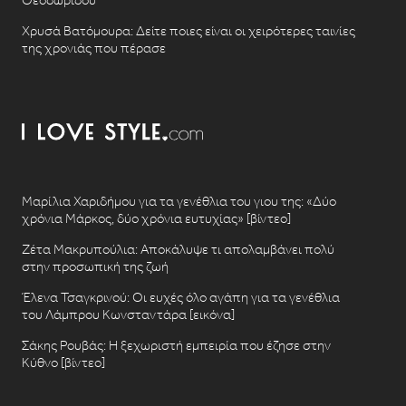
Θεοδωρίδου
Χρυσά Βατόμουρα: Δείτε ποιες είναι οι χειρότερες ταινίες
της χρονιάς που πέρασε
Μαρίλια Χαριδήμου για τα γενέθλια του γιου της: «Δύο
χρόνια Μάρκος, δύο χρόνια ευτυχίας» [βίντεο]
Ζέτα Μακρυπούλια: Αποκάλυψε τι απολαμβάνει πολύ
στην προσωπική της ζωή
Έλενα Τσαγκρινού: Οι ευχές όλο αγάπη για τα γενέθλια
του Λάμπρου Κωνσταντάρα [εικόνα]
Σάκης Ρουβάς: Η ξεχωριστή εμπειρία που έζησε στην
Κύθνο [βίντεο]