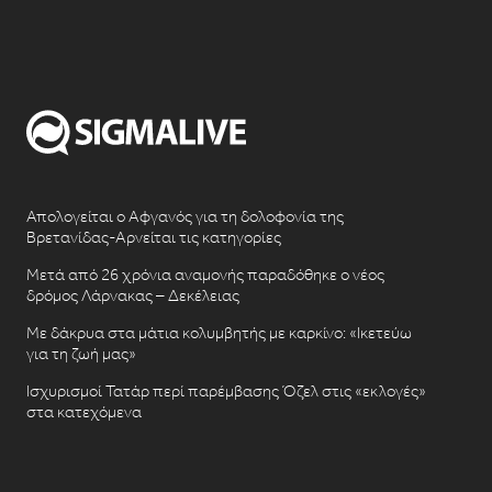
Απολογείται ο Αφγανός για τη δολοφονία της
Βρετανίδας-Αρνείται τις κατηγορίες
Μετά από 26 χρόνια αναμονής παραδόθηκε ο νέος
δρόμος Λάρνακας – Δεκέλειας
Με δάκρυα στα μάτια κολυμβητής με καρκίνο: «Ικετεύω
για τη ζωή μας»
Ισχυρισμοί Τατάρ περί παρέμβασης Όζελ στις «εκλογές»
στα κατεχόμενα