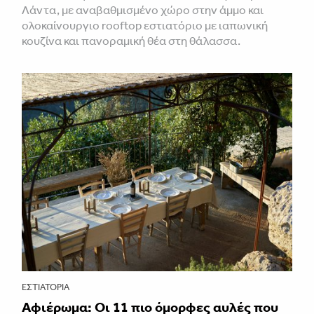
Λάντα, με αναβαθμισμένο χώρο στην άμμο και
ολοκαίνουργιο rooftop εστιατόριο με ιαπωνική
κουζίνα και πανοραμική θέα στη θάλασσα.
ΕΣΤΙΑΤΌΡΙΑ
Αφιέρωμα: Οι 11 πιο όμορφες αυλές που