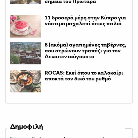
σημεία του Πρωταρά
11 δροσερά μέρη στην Κύπρο για
νόστιμο μαχαλεπί όπως παλιά
8 (ακόμα) αγαπημένες ταβέρνες,
σου στρώνουν τραπέζι για τον
Δεκαπενταύγουστο
ROCAS: Εκεί όπου το καλοκαίρι
αποκτά τον δικό του ρυθμό
Δημοφιλή