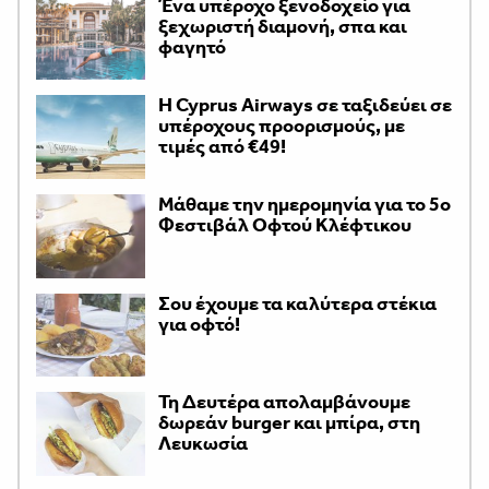
Ένα υπέροχο ξενοδοχείο για
ξεχωριστή διαμονή, σπα και
φαγητό
H Cyprus Airways σε ταξιδεύει σε
υπέροχους προορισμούς, με
τιμές από €49!
Μάθαμε την ημερομηνία για το 5ο
Φεστιβάλ Οφτού Κλέφτικου
Σου έχουμε τα καλύτερα στέκια
για οφτό!
Τη Δευτέρα απολαμβάνουμε
δωρεάν burger και μπίρα, στη
Λευκωσία