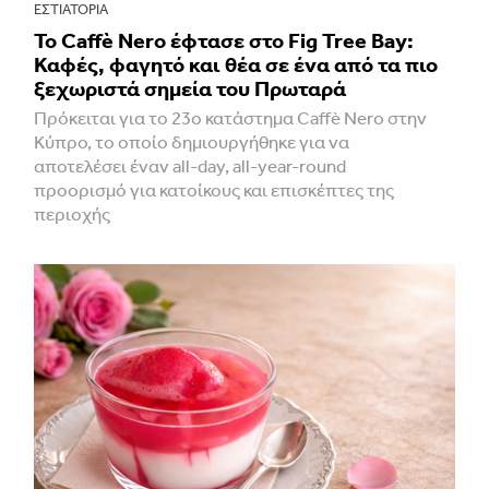
ΕΣΤΙΑΤΌΡΙΑ
Το Caffè Nero έφτασε στο Fig Tree Bay:
Καφές, φαγητό και θέα σε ένα από τα πιο
ξεχωριστά σημεία του Πρωταρά
Πρόκειται για το 23ο κατάστημα Caffè Nero στην
Κύπρο, το οποίο δημιουργήθηκε για να
αποτελέσει έναν all-day, all-year-round
προορισμό για κατοίκους και επισκέπτες της
περιοχής