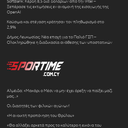
SoftBank: Κέρδη 8,5 δισ. δολαρίων από την Intel –
Ξεπέρασε τις εκτιμήσεις εν αναμονή της εισαγωγής της
OpenAI
Καύσιμα και στέγαση κράτησαν τον πληθωρισμό στο
2,9%
Δήμος Λευκωσίας: Νέα εποχή για το Παλιό ΓΣΠ –
Ολοκληρώθηκε η διαδικασία ανάθεσης των υποστατικών
Αλμέιδα: «Μακάρι ο Μέσι να μην έχει όρεξη να παίξει μαζί
μας…»
Οι διαιτητές των φιλικών αγώνων!
«Η ανοικτή προπόνηση του Θρύλου»
«Θα αλλάξει αρκετά προς το καλύτερο η εικόνα του