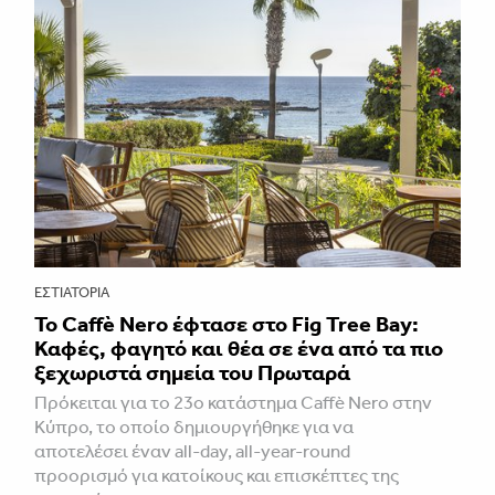
ΕΣΤΙΑΤΌΡΙΑ
Το Caffè Nero έφτασε στο Fig Tree Bay:
Καφές, φαγητό και θέα σε ένα από τα πιο
ξεχωριστά σημεία του Πρωταρά
Πρόκειται για το 23ο κατάστημα Caffè Nero στην
Κύπρο, το οποίο δημιουργήθηκε για να
αποτελέσει έναν all-day, all-year-round
προορισμό για κατοίκους και επισκέπτες της