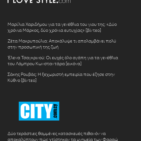
Μαρίλια Χαριδήμου για τα γενέθλια του γιου της: «Δύο
χρόνια Μάρκος, δύο χρόνια ευτυχίας» [βίντεο]
Ζέτα Μακρυπούλια: Αποκάλυψε τι απολαμβάνει πολύ
στην προσωπική της ζωή
Έλενα Τσαγκρινού: Οι ευχές όλο αγάπη για τα γενέθλια
του Λάμπρου Κωνσταντάρα [εικόνα]
Σάκης Ρουβάς: Η ξεχωριστή εμπειρία που έζησε στην
Κύθνο [βίντεο]
Δύο τεράστιες θαμμένες κατασκευές πιθανόν να
αποκαλύπτουν πώς χτίστηκαν τα μνημεία των Φαραώ