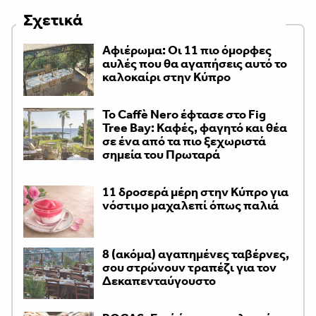
Σχετικά
Αφιέρωμα: Οι 11 πιο όμορφες
αυλές που θα αγαπήσεις αυτό το
καλοκαίρι στην Κύπρο
Το Caffè Nero έφτασε στο Fig
Tree Bay: Καφές, φαγητό και θέα
σε ένα από τα πιο ξεχωριστά
σημεία του Πρωταρά
11 δροσερά μέρη στην Κύπρο για
νόστιμο μαχαλεπί όπως παλιά
8 (ακόμα) αγαπημένες ταβέρνες,
σου στρώνουν τραπέζι για τον
Δεκαπενταύγουστο