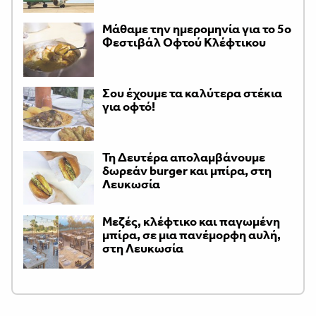
Μάθαμε την ημερομηνία για το 5ο
Φεστιβάλ Οφτού Κλέφτικου
Σου έχουμε τα καλύτερα στέκια
για οφτό!
Τη Δευτέρα απολαμβάνουμε
δωρεάν burger και μπίρα, στη
Λευκωσία
Μεζές, κλέφτικο και παγωμένη
μπίρα, σε μια πανέμορφη αυλή,
στη Λευκωσία