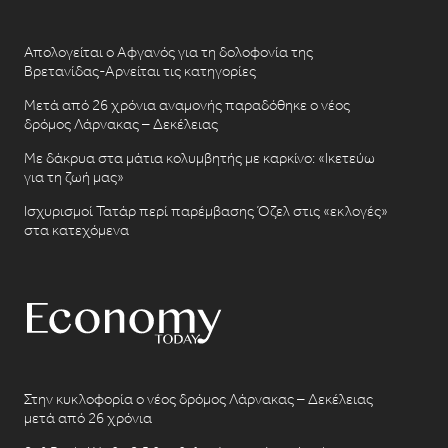
Απολογείται ο Αφγανός για τη δολοφονία της
Βρετανίδας-Αρνείται τις κατηγορίες
Μετά από 26 χρόνια αναμονής παραδόθηκε ο νέος
δρόμος Λάρνακας – Δεκέλειας
Με δάκρυα στα μάτια κολυμβητής με καρκίνο: «Ικετεύω
για τη ζωή μας»
Ισχυρισμοί Τατάρ περί παρέμβασης Όζελ στις «εκλογές»
στα κατεχόμενα
Στην κυκλοφορία ο νέος δρόμος Λάρνακας – Δεκέλειας
μετά από 26 χρόνια