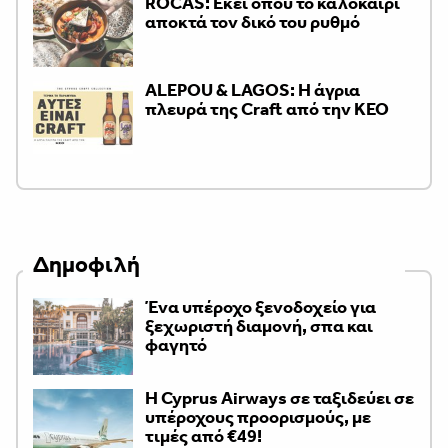
ROCAS: Εκεί όπου το καλοκαίρι
αποκτά τον δικό του ρυθμό
ALEPOU & LAGOS: Η άγρια
πλευρά της Craft από την ΚΕΟ
Δημοφιλή
Ένα υπέροχο ξενοδοχείο για
ξεχωριστή διαμονή, σπα και
φαγητό
H Cyprus Airways σε ταξιδεύει σε
υπέροχους προορισμούς, με
τιμές από €49!