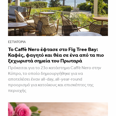
ΕΣΤΙΑΤΌΡΙΑ
Το Caffè Nero έφτασε στο Fig Tree Bay:
Καφές, φαγητό και θέα σε ένα από τα πιο
ξεχωριστά σημεία του Πρωταρά
Πρόκειται για το 23ο κατάστημα Caffè Nero στην
Κύπρο, το οποίο δημιουργήθηκε για να
αποτελέσει έναν all-day, all-year-round
προορισμό για κατοίκους και επισκέπτες της
περιοχής