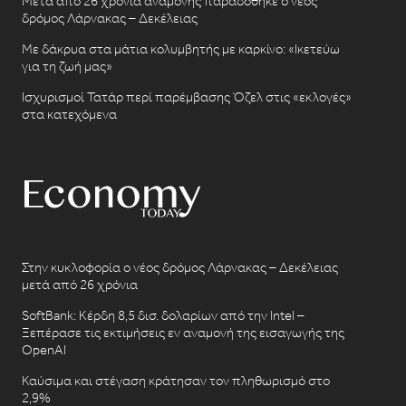
Μετά από 26 χρόνια αναμονής παραδόθηκε ο νέος
δρόμος Λάρνακας – Δεκέλειας
Με δάκρυα στα μάτια κολυμβητής με καρκίνο: «Ικετεύω
για τη ζωή μας»
Ισχυρισμοί Τατάρ περί παρέμβασης Όζελ στις «εκλογές»
στα κατεχόμενα
Στην κυκλοφορία ο νέος δρόμος Λάρνακας – Δεκέλειας
μετά από 26 χρόνια
SoftBank: Κέρδη 8,5 δισ. δολαρίων από την Intel –
Ξεπέρασε τις εκτιμήσεις εν αναμονή της εισαγωγής της
OpenAI
Καύσιμα και στέγαση κράτησαν τον πληθωρισμό στο
2,9%