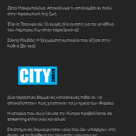
Ζέτα Μακρυπούλια: Αποκάλυψε τι απολαμβάνει πολύ
στην προσωπική της ζωή
Έλενα Τσαγκρινού: Οι ευχές όλο αγάπη για τα γενέθλια
του Λάμπρου Κωνσταντάρα [εικόνα]
Σάκης Ρουβάς: Η ξεχωριστή εμπειρία που έζησε στην
Κύθνο [βίντεο]
Δύο τεράστιες θαμμένες κατασκευές πιθανόν να
αποκαλύπτουν πώς χτίστηκαν τα μνημεία των Φαραώ
Η ιστορία που συγκλόνισε την Κύπρο προβάλλεται σε
streaming ελληνικού καναλιού
Επιστήμονες δημιούργησαν ιούς που δεν υπάρχουν στη
φύση, με τη βοήθεια της τεχνητής νοημοσύνης