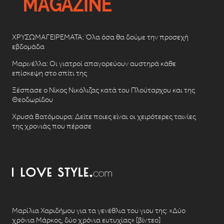
ΧΡΥΣΩΜΑΓΕΙΡΕΜΑΤΑ: Όλα όσα θα δούμε την προσεχή
εβδομάδα
Μαρινέλλα: Οι γιατροί απαγορεύουν αυστηρά κάθε
επίσκεψη στο σπίτι της
Ξέσπασε ο Νίκος Νικόλιζας κατά του Πλούταρχου και της
Θεοδωρίδου
Χρυσά Βατόμουρα: Δείτε ποιες είναι οι χειρότερες ταινίες
της χρονιάς που πέρασε
Μαρίλια Χαριδήμου για τα γενέθλια του γιου της: «Δύο
χρόνια Μάρκος, δύο χρόνια ευτυχίας» [βίντεο]