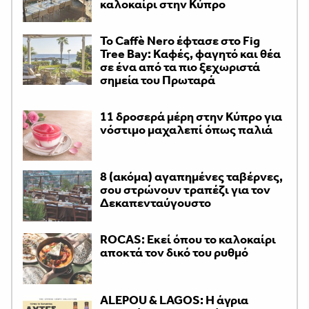
καλοκαίρι στην Κύπρο
Το Caffè Nero έφτασε στο Fig
Tree Bay: Καφές, φαγητό και θέα
σε ένα από τα πιο ξεχωριστά
σημεία του Πρωταρά
11 δροσερά μέρη στην Κύπρο για
νόστιμο μαχαλεπί όπως παλιά
8 (ακόμα) αγαπημένες ταβέρνες,
σου στρώνουν τραπέζι για τον
Δεκαπενταύγουστο
ROCAS: Εκεί όπου το καλοκαίρι
αποκτά τον δικό του ρυθμό
ALEPOU & LAGOS: Η άγρια