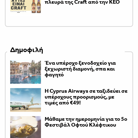
πλευρά της Craft από την ΚΕΟ
Δημοφιλή
Ένα υπέροχο ξενοδοχείο για
ξεχωριστή διαμονή, σπα και
φαγητό
H Cyprus Airways σε ταξιδεύει σε
υπέροχους προορισμούς, με
τιμές από €49!
Μάθαμε την ημερομηνία για το 5ο
Φεστιβάλ Οφτού Κλέφτικου