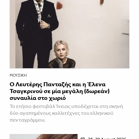
ΜΟΥΣΙΚΉ
Ο Λευτέρης Πανταζής και η Έλενα
Τσαγκρινού σε μία μεγάλη (δωρεάν)
συναυλία στο χωριό
Το ετήσιο φεστιβάλ Ίνειας υποδέχεται στη σκηνή
δύο αγαπημένους καλλιτέχνες του ελληνικού
πενταγράμμου.