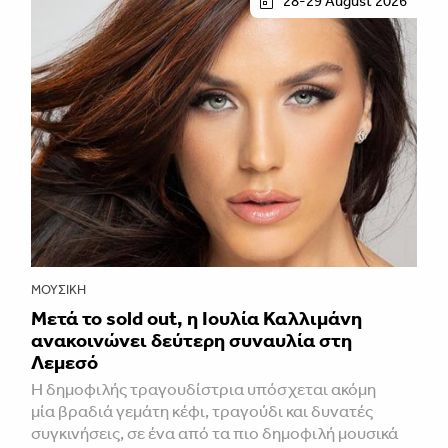
28-29 August 2026
ΜΟΥΣΙΚΉ
Μετά το sold out, η Ιουλία Καλλιμάνη
ανακοινώνει δεύτερη συναυλία στη
Λεμεσό
H δημοφιλής τραγουδίστρια υπόσχεται ακόμη
μία βραδιά γεμάτη κέφι, τραγούδι και δυνατές
συγκινήσεις, σε ένα από τα πιο δημοφιλή μουσικά