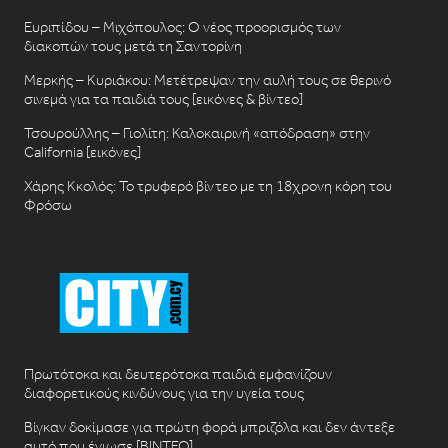
Ευριπίδου – Μιχόπουλος: Ο νέος προορισμός των
διακοπών τους μετά τη Σαντορίνη
Μερκής – Κυριάκου: Μετέτρεψαν την αυλή τους σε θερινό
σινεμά για τα παιδιά τους [εικόνες & βίντεο]
Τσουρούλλης – Γιολίτη: Καλοκαιρινή «απόδραση» στην
California [εικόνες]
Χάρης Κκολός: Το τρυφερό βίντεο με τη 18χρονη κόρη του
Φρόσω
Πρωτότοκα και δευτερότοκα παιδιά εμφανίζουν
διαφορετικούς κινδύνους για την υγεία τους
Βίγκαν δοκίμασε για πρώτη φορά μπριζόλα και δεν άντεξε
αυτό που ένιωσε [ΒΙΝΤΕΟ]