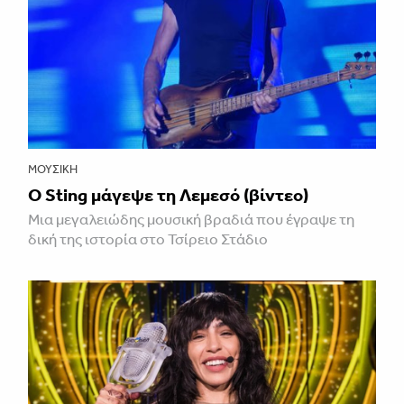
ΜΟΥΣΙΚΉ
Ο Sting μάγεψε τη Λεμεσό (βίντεο)
Μια μεγαλειώδης μουσική βραδιά που έγραψε τη
δική της ιστορία στο Τσίρειο Στάδιο