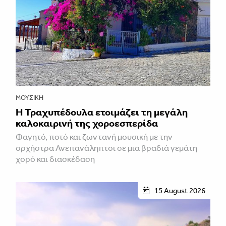
ΜΟΥΣΙΚΉ
Η Τραχυπέδουλα ετοιμάζει τη μεγάλη
καλοκαιρινή της χοροεσπερίδα
Φαγητό, ποτό και ζωντανή μουσική με την
ορχήστρα Ανεπανάληπτοι σε μια βραδιά γεμάτη
χορό και διασκέδαση
15 August 2026