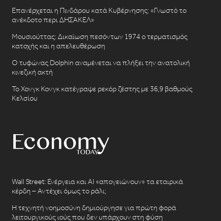
Επανέρχεται η Πινδάρου κατά Κυβέρνησης: «Γνωστό το
ανέκδοτο περι ΔΗΣΑΚΕΛ»
Μουσιούττας: Δικαίωση πεσόντων 1974 ο τερματισμός
κατοχής και η απελευθέρωση
Ο τυφώνας Dolphin αναμένεται να πλήξει την ανατολική
κινεζική ακτή
Το Χονγκ Κονγκ κατέγραψε ρεκόρ ζέστης με 36,9 βαθμούς
Κελσίου
Wall Street: Ενέργεια και AI «απογειώνουν» τα εταιρικά
κέρδη – Αντέχει όμως το ράλι;
Η τεχνητή νοημοσύνη δημιούργησε για πρώτη φορά
λειτουργικούς ιούς που δεν υπάρχουν στη φύση