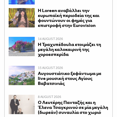
Η Loreen αναβάλλει την
ευρωπαϊκή περιοδεία της και
φουντώνουν οι φημές για
επιστροφή στην Eurovision
14 AUGUST 2026
Η Τραχυπέδουλα ετοιμάζει τη
μεγάλη καλοκαιρινή της
χοροεσπερίδα
15 AUGUST 2026
Αυγουστιάτικο ξεφάντωμα με
live μουσική στους Αγίους
Βαβατσινιάς
8 AUGUST 2026
Ο Λευτέρης Πανταζής και η
Έλενα Τσαγκρινού σε μία μεγάλη
(δωρεάν) συναυλία στο χωριό