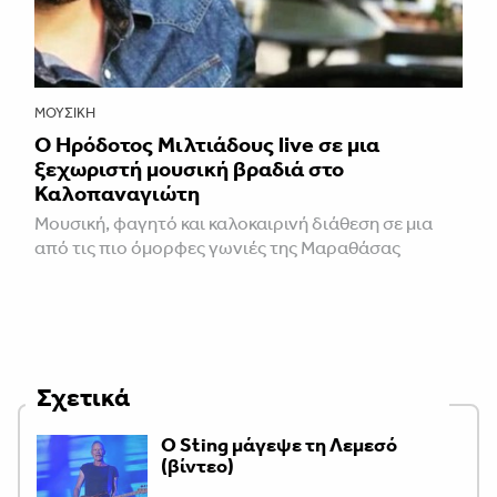
ΜΟΥΣΙΚΉ
Ο Ηρόδοτος Μιλτιάδους live σε μια
ξεχωριστή μουσική βραδιά στο
Καλοπαναγιώτη
Μουσική, φαγητό και καλοκαιρινή διάθεση σε μια
από τις πιο όμορφες γωνιές της Μαραθάσας
Σχετικά
Ο Sting μάγεψε τη Λεμεσό
(βίντεο)