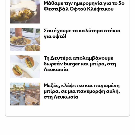
Μάθαμε την ημερομηνία για το 5ο
Φεστιβάλ Οφτού Κλέφτικου
Σου έχουμε τα καλύτερα στέκια
για οφτό!
Τη Δευτέρα απολαμβάνουμε
δωρεάν burger και μπίρα, στη
Λευκωσία
Μεζές, κλέφτικο και παγωμένη
μπίρα, σε μια πανέμορφη αυλή,
στη Λευκωσία