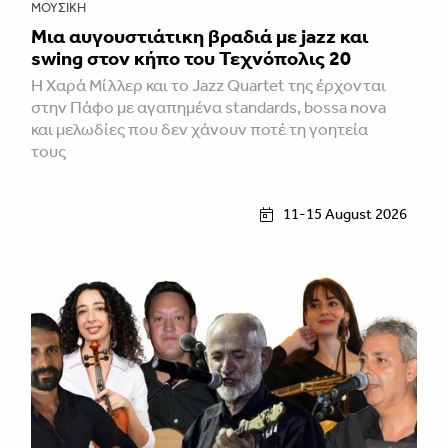
ΜΟΥΣΙΚΉ
Μια αυγουστιάτικη βραδιά με jazz και
swing στον κήπο του Τεχνόπολις 20
Η Χαρά Μίλλερ και το Jazz Quartet της έρχονται
στην Πάφο με αγαπημένα standards, bossa nova
και μελωδίες που δεν χάνουν ποτέ τη γοητεία
τους
11-15 August 2026