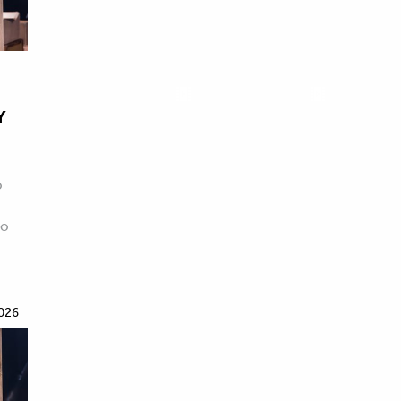
Y
ο
ρο
026