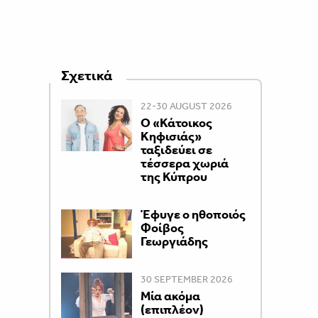
Σχετικά
22-30 AUGUST 2026
Ο «Κάτοικος
Κηφισιάς»
ταξιδεύει σε
τέσσερα χωριά
της Κύπρου
Έφυγε ο ηθοποιός
Φοίβος
Γεωργιάδης
30 SEPTEMBER 2026
Μία ακόμα
(επιπλέον)