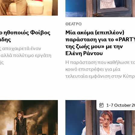
ΘΈΑΤΡΟ
ο ηθοποιός Φοίβος
Μία ακόμα (επιπλέον)
άδης
παράσταση για το «PART
της ζωής μου» με την
 αποχαιρετά έναν
Ελένη Ράντου
αλλά πολύτιμο εργάτη
ής
Η παράσταση που καθήλωσε τ
κοινό επιστρέφει για μία
τελευταία εμφάνιση στην Κύπ
1-7 October 2