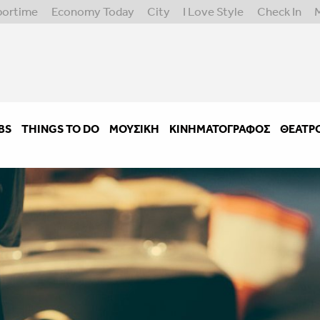
portime
Economy Today
City
I Love Style
Check In
BS
THINGS TO DO
ΜΟΥΣΙΚΉ
ΚΙΝΗΜΑΤΟΓΡΆΦΟΣ
ΘΈΑΤΡ