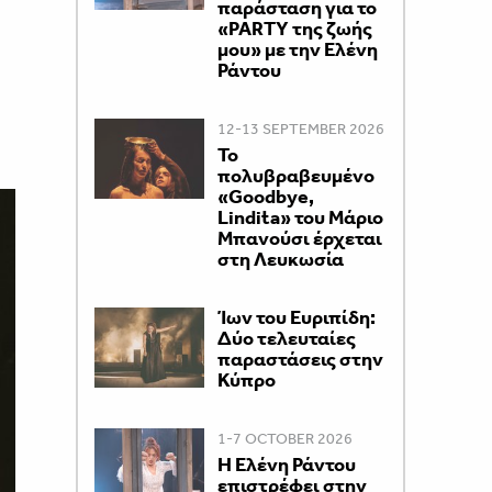
παράσταση για το
«PARTY της ζωής
μου» με την Ελένη
Ράντου
12-13 SEPTEMBER 2026
Το
πολυβραβευμένο
«Goodbye,
Lindita» του Μάριο
Μπανούσι έρχεται
στη Λευκωσία
Ίων του Ευριπίδη:
Δύο τελευταίες
παραστάσεις στην
Κύπρο
1-7 OCTOBER 2026
H Ελένη Ράντου
επιστρέφει στην