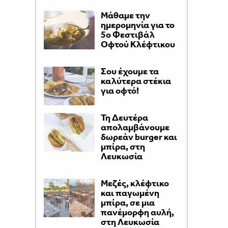
Μάθαμε την
ημερομηνία για το
5ο Φεστιβάλ
Οφτού Κλέφτικου
Σου έχουμε τα
καλύτερα στέκια
για οφτό!
Τη Δευτέρα
απολαμβάνουμε
δωρεάν burger και
μπίρα, στη
Λευκωσία
Μεζές, κλέφτικο
και παγωμένη
μπίρα, σε μια
πανέμορφη αυλή,
στη Λευκωσία