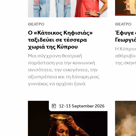
ΘΈΑΤΡΟ
ΘΈΑΤΡΟ
Ο «Κάτοικος Κηφισιάς»
Έφυγε 
ταξιδεύει σε τέσσερα
Γεωργι
χωριά της Κύπρου
Η Κύπρος
Μια σύγχρονη θεατρική
αθόρυβο 
παράσταση για την κοινωνική
της σκην
ανισότητα, την οικογένεια, την
αξιοπρέπεια και τη δύναμη μιας
γυναίκας να αρχίσει ξανά
12-13 September 2026