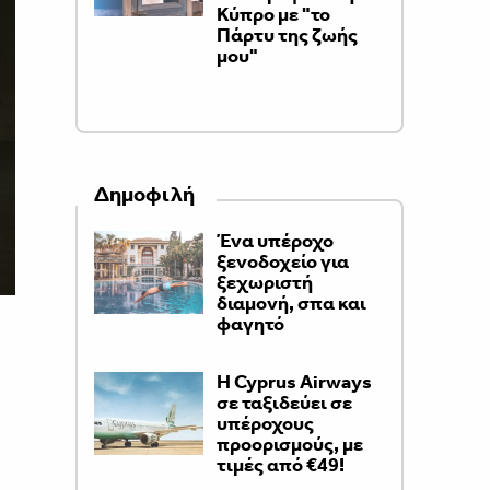
Κύπρο με "το
Πάρτυ της ζωής
μου"
Δημοφιλή
Ένα υπέροχο
ξενοδοχείο για
ξεχωριστή
διαμονή, σπα και
φαγητό
H Cyprus Airways
σε ταξιδεύει σε
υπέροχους
προορισμούς, με
τιμές από €49!