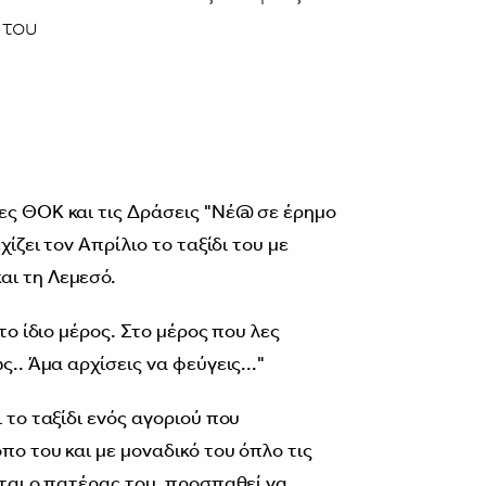
 του
ες ΘΟΚ και τις Δράσεις "Νέ@ σε έρημο
χίζει τον Απρίλιο το ταξίδι του με
αι τη Λεμεσό.
στο ίδιο μέρος. Στο μέρος που λες
ς.. Άμα αρχίσεις να φεύγεις..."
 το ταξίδι ενός αγοριού που
πο του και με μοναδικό του όπλο τις
ίται ο πατέρας του, προσπαθεί να