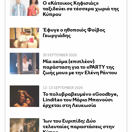
Ο «Κάτοικος Κηφισιάς»
ταξιδεύει σε τέσσερα χωριά της
Κύπρου
Έφυγε ο ηθοποιός Φοίβος
Γεωργιάδης
30 SEPTEMBER 2026
Μία ακόμα (επιπλέον)
παράσταση για το «PARTY της
ζωής μου» με την Ελένη Ράντου
12-13 SEPTEMBER 2026
Το πολυβραβευμένο «Goodbye,
Lindita» του Μάριο Μπανούσι
έρχεται στη Λευκωσία
Ίων του Ευριπίδη: Δύο
τελευταίες παραστάσεις στην
Κύπρο