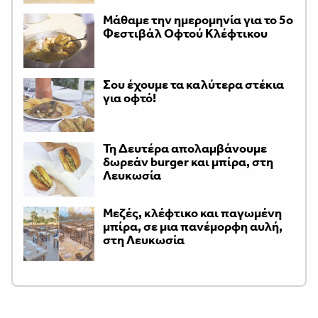
Μάθαμε την ημερομηνία για το 5ο
Φεστιβάλ Οφτού Κλέφτικου
Σου έχουμε τα καλύτερα στέκια
για οφτό!
Τη Δευτέρα απολαμβάνουμε
δωρεάν burger και μπίρα, στη
Λευκωσία
Μεζές, κλέφτικο και παγωμένη
μπίρα, σε μια πανέμορφη αυλή,
στη Λευκωσία