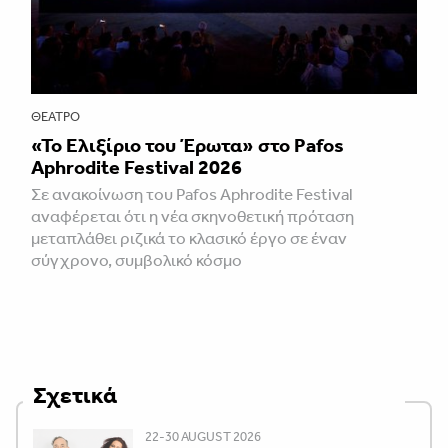
ΘΈΑΤΡΟ
«Το Ελιξίριο του Έρωτα» στο Pafos
Aphrodite Festival 2026
Σε ανακοίνωση του Pafos Aphrodite Festival
αναφέρεται ότι η νέα σκηνοθετική πρόταση
μεταπλάθει ριζικά το κλασικό έργο σε έναν
σύγχρονο, συμβολικό κόσμο
Σχετικά
22-30 AUGUST 2026