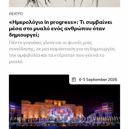
ΘΈΑΤΡΟ
«Ημερολόγιο in progress»: Τι συμβαίνει
μέσα στο μυαλό ενός ανθρώπου όταν
δημιουργεί;
Πέντε γυναίκες γίνονται οι φωνές μιας
συνείδησης, σε μια παράσταση για τη δημιουργία,
την αμφιβολία και τα «τέρατα» που γεννά το
μυαλό.
4-5 September 2026