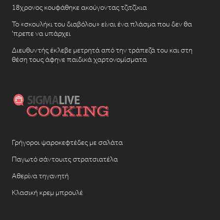
18χρονος κουφάθηκε ακούγοντας τζιτζίκια
Το «σκουλήκι του διαβόλου» είναι ένα πλάσμα που δεν θα
‘πρεπε να υπάρχει
Διευθυντής έκλεβε μετρητά από την τράπεζά του και στη
θέση τους άφηνε παιδικά χαρτονομίσματα
Γρήγοροι ψαροκεφτέδες με σαλάτα
Παγωτό σάντουιτς στρατσιατέλα
Αθερίνα τηγανητή
Κλασική κρεμ μπρουλέ