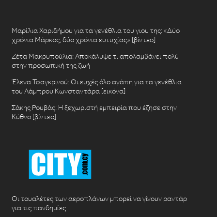
Μαρίλια Χαριδήμου για τα γενέθλια του γιου της: «Δύο
χρόνια Μάρκος, δύο χρόνια ευτυχίας» [βίντεο]
Ζέτα Μακρυπούλια: Αποκάλυψε τι απολαμβάνει πολύ
στην προσωπική της ζωή
Έλενα Τσαγκρινού: Οι ευχές όλο αγάπη για τα γενέθλια
του Λάμπρου Κωνσταντάρα [εικόνα]
Σάκης Ρουβάς: Η ξεχωριστή εμπειρία που έζησε στην
Κύθνο [βίντεο]
Οι τουαλέτες των αεροπλάνων μπορεί να γίνουν ραντάρ
για τις πανδημίες