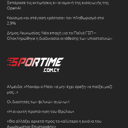
Ξεπέρασε τις εκτιμήσεις εν αναμονή της εισαγωγής της
OpenAI
Καύσιμα και στέγαση κράτησαν τον πληθωρισμό στο
2,9%
Δήμος Λευκωσίας: Νέα εποχή για το Παλιό ΓΣΠ –
Ολοκληρώθηκε η διαδικασία ανάθεσης των υποστατικών
Αλμέιδα: «Μακάρι ο Μέσι να μην έχει όρεξη να παίξει μαζί
μας…»
Οι διαιτητές των φιλικών αγώνων!
«Η ανοικτή προπόνηση του Θρύλου»
«Θα αλλάξει αρκετά προς το καλύτερο η εικόνα του
Αμμόχωστος Επιστροφής»