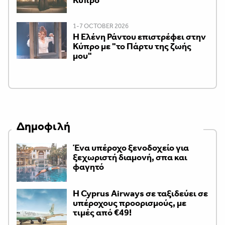
1-7 OCTOBER 2026
H Ελένη Ράντου επιστρέφει στην
Κύπρο με "το Πάρτυ της ζωής
μου"
Δημοφιλή
Ένα υπέροχο ξενοδοχείο για
ξεχωριστή διαμονή, σπα και
φαγητό
H Cyprus Airways σε ταξιδεύει σε
υπέροχους προορισμούς, με
τιμές από €49!