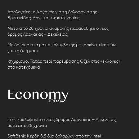
Απολογείται ο Αφγανός για τη δολοφονία της
Βρετανίδας-Αρνείται τις κατηγορίες
Μετά από 26 χρόνια αναμονής παραδόθηκε ο νέος
δρόμος Λάρνακας – Δεκέλειας
Με δάκρυα στα μάτια κολυμβητής με καρκίνο: «Ικετεύω
για τη ζωή μας»
Ισχυρισμοί Τατάρ περί παρέμβασης Όζελ στις «εκλογές»
στα κατεχόμενα
Στην κυκλοφορία ο νέος δρόμος Λάρνακας – Δεκέλειας
μετά από 26 χρόνια
SoftBank: Κέρδη 8,5 δισ. δολαρίων από την Intel –