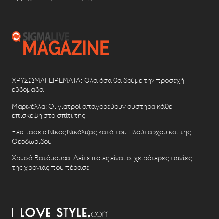
ΧΡΥΣΩΜΑΓΕΙΡΕΜΑΤΑ: Όλα όσα θα δούμε την προσεχή
εβδομάδα
Μαρινέλλα: Οι γιατροί απαγορεύουν αυστηρά κάθε
επίσκεψη στο σπίτι της
Ξέσπασε ο Νίκος Νικόλιζας κατά του Πλούταρχου και της
Θεοδωρίδου
Χρυσά Βατόμουρα: Δείτε ποιες είναι οι χειρότερες ταινίες
της χρονιάς που πέρασε