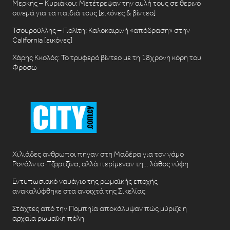
Μερκής – Κυριάκου: Μετέτρεψαν την αυλή τους σε θερινό
σινεμά για τα παιδιά τους [εικόνες & βίντεο]
Τσουρούλλης – Γιολίτη: Καλοκαιρινή «απόδραση» στην
California [εικόνες]
Χάρης Κκολός: Το τρυφερό βίντεο με τη 18χρονη κόρη του
Φρόσω
Χιλιάδες άνθρωποι πήγαν στη Μαδέρα για τον γάμο
Ρονάλντο-Τζορτζίνα, αλλά περίμεναν τη… λάθος νύφη
Εντυπωσιακό ναυάγιο της ρωμαϊκής εποχής
ανακαλύφθηκε στα ανοιχτά της Σικελίας
Στάχτες από την Πομπηία αποκάλυψαν πώς μύριζε η
αρχαία ρωμαϊκή πόλη