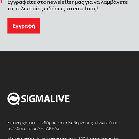
Εγγραφείτε στο newsletter μας για να λαμβάνετε
τις τελευταίες ειδήσεις το email σας!
Eγγραφή
Επανέρχεται η Πινδάρου κατά Κυβέρνησης: «Γνωστό το
ανέκδοτο περι ΔΗΣΑΚΕΛ»
Μουσιούττας: Δικαίωση πεσόντων 1974 ο τερματισμός