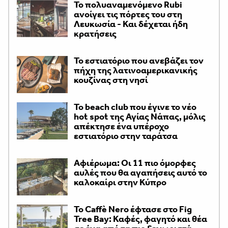
Το πολυαναμενόμενο Rubi
ανοίγει τις πόρτες του στη
Λευκωσία - Και δέχεται ήδη
κρατήσεις
Το εστιατόριο που ανεβάζει τον
πήχη της λατινοαμερικανικής
κουζίνας στη νησί
Το beach club που έγινε το νέο
hot spot της Αγίας Νάπας, μόλις
απέκτησε ένα υπέροχο
εστιατόριο στην ταράτσα
Αφιέρωμα: Οι 11 πιο όμορφες
αυλές που θα αγαπήσεις αυτό το
καλοκαίρι στην Κύπρο
Το Caffè Nero έφτασε στο Fig
Tree Bay: Καφές, φαγητό και θέα