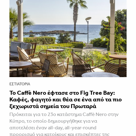
ΕΣΤΙΑΤΌΡΙΑ
Το Caffè Nero έφτασε στο Fig Tree Bay:
Καφές, φαγητό και θέα σε ένα από τα πιο
ξεχωριστά σημεία του Πρωταρά
Πρόκειται για το 23ο κατάστημα Caffè Nero στην
Κύπρο, το οποίο δημιουργήθηκε για να
αποτελέσει έναν all-day, all-year-round
προορισμό για κατοίκους και επισκέπτες της