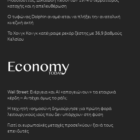
κατοχής και η απελευθέρωση
Ο τυφώνας Dolphin αναμένεται να πλήξει την ανατολική
κινεζική ακτή
Το Χονγκ Κονγκ κατέγραψε ρεκόρ ζέστης με 36,9 βαθμούς
Κελσίου
Wall Street: Ενέργεια και AI «απογειώνουν» τα εταιρικά
κέρδη – Αντέχει όμως το ράλι;
Η τεχνητή νοημοσύνη δημιούργησε για πρώτη φορά
λειτουργικούς ιούς που δεν υπάρχουν στη φύση
Γιατί οι ευρωπαϊκές μετοχές προσελκύουν ξανά τους
επενδυτές