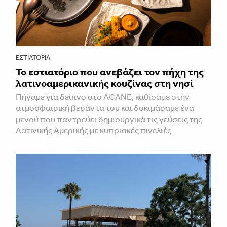
ΕΣΤΙΑΤΌΡΙΑ
Το εστιατόριο που ανεβάζει τον πήχη της
λατινοαμερικανικής κουζίνας στη νησί
Πήγαμε για δείπνο στο ACANE, καθίσαμε στην
ατμοσφαιρική βεράντα του και δοκιμάσαμε ένα
μενού που παντρεύει δημιουργικά τις γεύσεις της
Λατινικής Αμερικής με κυπριακές πινελιές