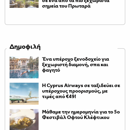
σε ένα από τα πιο ξεχωριστά
σημεία του Πρωταρά
Δημοφιλή
Ένα υπέροχο ξενοδοχείο για
ξεχωριστή διαμονή, σπα και
φαγητό
H Cyprus Airways σε ταξιδεύει σε
υπέροχους προορισμούς, με
τιμές από €49!
Μάθαμε την ημερομηνία για το 5ο
Φεστιβάλ Οφτού Κλέφτικου