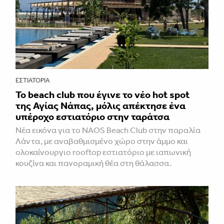
ΕΣΤΙΑΤΌΡΙΑ
Το beach club που έγινε το νέο hot spot
της Αγίας Νάπας, μόλις απέκτησε ένα
υπέροχο εστιατόριο στην ταράτσα
Νέα εικόνα για το NAOS Beach Club στην παραλία
Λάντα, με αναβαθμισμένο χώρο στην άμμο και
ολοκαίνουργιο rooftop εστιατόριο με ιαπωνική
κουζίνα και πανοραμική θέα στη θάλασσα.