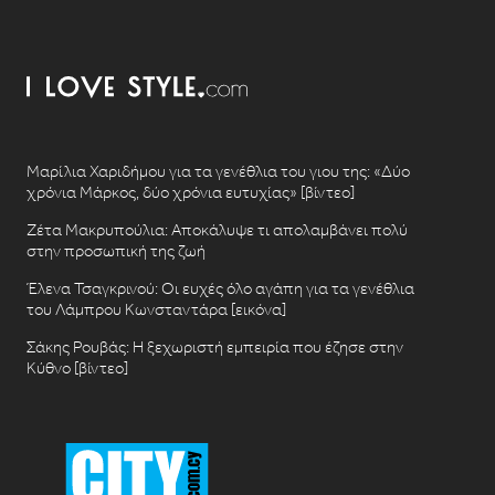
Μαρίλια Χαριδήμου για τα γενέθλια του γιου της: «Δύο
χρόνια Μάρκος, δύο χρόνια ευτυχίας» [βίντεο]
Ζέτα Μακρυπούλια: Αποκάλυψε τι απολαμβάνει πολύ
στην προσωπική της ζωή
Έλενα Τσαγκρινού: Οι ευχές όλο αγάπη για τα γενέθλια
του Λάμπρου Κωνσταντάρα [εικόνα]
Σάκης Ρουβάς: Η ξεχωριστή εμπειρία που έζησε στην
Κύθνο [βίντεο]