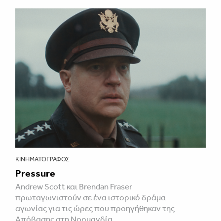
ΚΙΝΗΜΑΤΟΓΡΆΦΟΣ
Pressure
Andrew Scott και Brendan Fraser
πρωταγωνιστούν σε ένα ιστορικό δράμα
αγωνίας για τις ώρες που προηγήθηκαν της
Απόβασης στη Νορμανδία