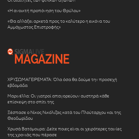
Οι διαιτητές των φιλικών αγώνων!
«Η ανοικτή προπόνηση του Θρύλου»
«Θα αλλάξει αρκετά προς το καλύτερο η εικόνα του
Αμμόχωστος Επιστροφής»
ΧΡΥΣΩΜΑΓΕΙΡΕΜΑΤΑ: Όλα όσα θα δούμε την προσεχή
εβδομάδα
Μαρινέλλα: Οι γιατροί απαγορεύουν αυστηρά κάθε
επίσκεψη στο σπίτι της
Ξέσπασε ο Νίκος Νικόλιζας κατά του Πλούταρχου και της
Θεοδωρίδου
Χρυσά Βατόμουρα: Δείτε ποιες είναι οι χειρότερες ταινίες
της χρονιάς που πέρασε