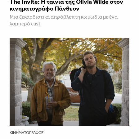
The Invite: Η ταινία της Olivia Wilde στον
κινηματογράφο Πάνθεον
Μια ξεκαρδιστικά απρόβλεπτη κωμωδία με ένα
λαμπερό cast
ΚΙΝΗΜΑΤΟΓΡΆΦΟΣ