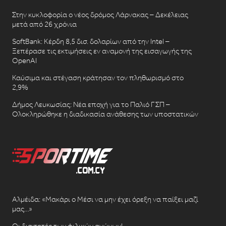
Στην κυκλοφορία ο νέος δρόμος Λάρνακας – Δεκέλειας
μετά από 26 χρόνια
SoftBank: Κέρδη 8,5 δισ. δολαρίων από την Intel –
Ξεπέρασε τις εκτιμήσεις εν αναμονή της εισαγωγής της
OpenAI
Καύσιμα και στέγαση κράτησαν τον πληθωρισμό στο
2,9%
Δήμος Λευκωσίας: Νέα εποχή για το Παλιό ΓΣΠ –
Ολοκληρώθηκε η διαδικασία ανάθεσης των υποστατικών
Αλμέιδα: «Μακάρι ο Μέσι να μην έχει όρεξη να παίξει μαζί
μας…»