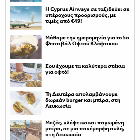
H Cyprus Airways σε ταξιδεύει σε
υπέροχους προορισμούς, με
τιμές από €49!
Μάθαμε την ημερομηνία για το 5ο
Φεστιβάλ Οφτού Κλέφτικου
Σου έχουμε τα καλύτερα στέκια
για οφτό!
Τη Δευτέρα απολαμβάνουμε
δωρεάν burger και μπίρα, στη
Λευκωσία
Μεζές, κλέφτικο και παγωμένη
μπίρα, σε μια πανέμορφη αυλή,
στη Λευκωσία