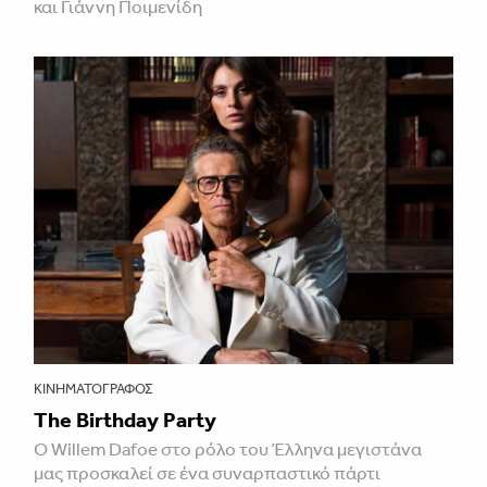
και Γιάννη Ποιμενίδη
ΚΙΝΗΜΑΤΟΓΡΆΦΟΣ
The Birthday Party
Ο Willem Dafoe στο ρόλο του Έλληνα μεγιστάνα
μας προσκαλεί σε ένα συναρπαστικό πάρτι