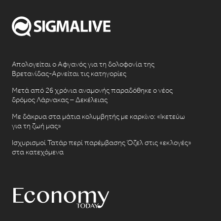
Απολογείται ο Αφγανός για τη δολοφονία της
Βρετανίδας-Αρνείται τις κατηγορίες
Μετά από 26 χρόνια αναμονής παραδόθηκε ο νέος
δρόμος Λάρνακας – Δεκέλειας
Με δάκρυα στα μάτια κολυμβητής με καρκίνο: «Ικετεύω
για τη ζωή μας»
Ισχυρισμοί Τατάρ περί παρέμβασης Όζελ στις «εκλογές»
στα κατεχόμενα