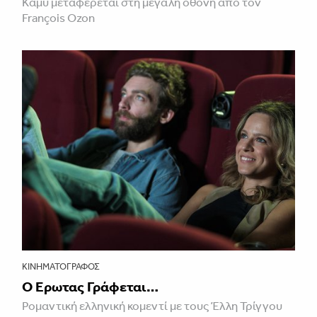
Καμύ μεταφέρεται στη μεγάλη οθόνη από τον
François Ozon
ΚΙΝΗΜΑΤΟΓΡΆΦΟΣ
Ο Έρωτας Γράφεται…
Ρομαντική ελληνική κομεντί με τους Έλλη Τρίγγου