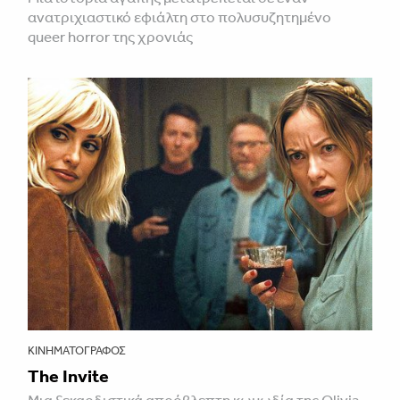
ανατριχιαστικό εφιάλτη στο πολυσυζητημένο
queer horror της χρονιάς
ΚΙΝΗΜΑΤΟΓΡΆΦΟΣ
The Invite
Μια ξεκαρδιστικά απρόβλεπτη κωμωδία της Olivia