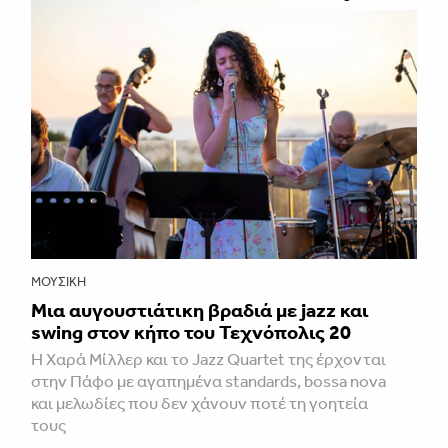
ΜΟΥΣΙΚΉ
Μια αυγουστιάτικη βραδιά με jazz και
swing στον κήπο του Τεχνόπολις 20
Η Χαρά Μίλλερ και το Jazz Quartet της έρχονται
στην Πάφο με αγαπημένα standards, bossa nova
και μελωδίες που δεν χάνουν ποτέ τη γοητεία
τους