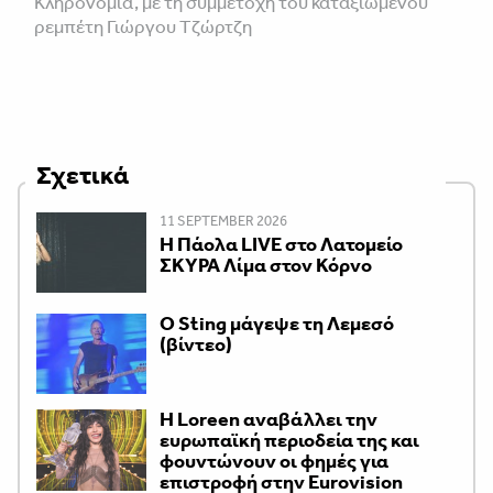
Κληρονομιά, με τη συμμετοχή του καταξιωμένου
ρεμπέτη Γιώργου Τζώρτζη
Σχετικά
11 SEPTEMBER 2026
Η Πάολα LIVE στο Λατομείο
ΣΚΥΡΑ Λίμα στον Κόρνο
Ο Sting μάγεψε τη Λεμεσό
(βίντεο)
Η Loreen αναβάλλει την
ευρωπαϊκή περιοδεία της και
φουντώνουν οι φημές για
επιστροφή στην Eurovision