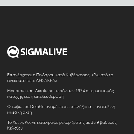
Επανέρχεται η Πινδάρου κατά Κυβέρνησης: «Γνωστό το
ανέκδοτο περι ΔΗΣΑΚΕΛ»
Μουσιούττας: Δικαίωση πεσόντων 1974 ο τερματισμός
κατοχής και η απελευθέρωση
Ο τυφώνας Dolphin αναμένεται να πλήξει την ανατολική
κινεζική ακτή
Το Χονγκ Κονγκ κατέγραψε ρεκόρ ζέστης με 36,9 βαθμούς
Κελσίου