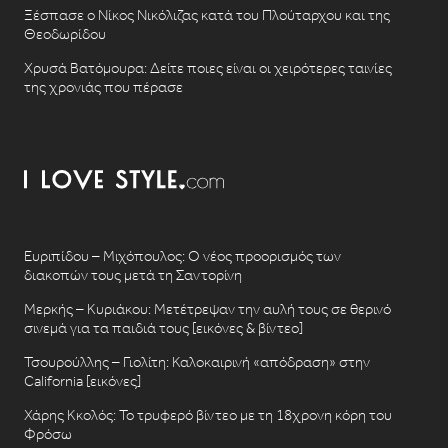
Ξέσπασε ο Νίκος Νικόλιζας κατά του Πλούταρχου και της
Θεοδωρίδου
Χρυσά Βατόμουρα: Δείτε ποιες είναι οι χειρότερες ταινίες
της χρονιάς που πέρασε
Ευριπίδου – Μιχόπουλος: Ο νέος προορισμός των
διακοπών τους μετά τη Σαντορίνη
Μερκής – Κυριάκου: Μετέτρεψαν την αυλή τους σε θερινό
σινεμά για τα παιδιά τους [εικόνες & βίντεο]
Τσουρούλλης – Γιολίτη: Καλοκαιρινή «απόδραση» στην
California [εικόνες]
Χάρης Κκολός: Το τρυφερό βίντεο με τη 18χρονη κόρη του
Φρόσω