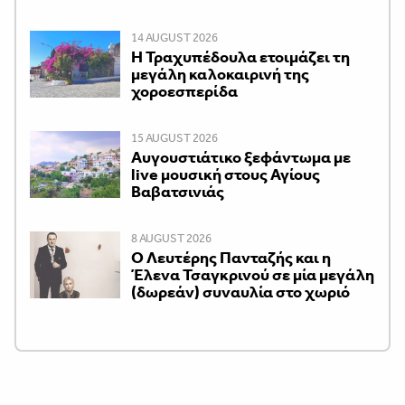
14 AUGUST 2026
Η Τραχυπέδουλα ετοιμάζει τη
μεγάλη καλοκαιρινή της
χοροεσπερίδα
15 AUGUST 2026
Αυγουστιάτικο ξεφάντωμα με
live μουσική στους Αγίους
Βαβατσινιάς
8 AUGUST 2026
Ο Λευτέρης Πανταζής και η
Έλενα Τσαγκρινού σε μία μεγάλη
(δωρεάν) συναυλία στο χωριό