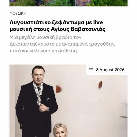
ΜΟΥΣΙΚΉ
Αυγουστιάτικο ξεφάντωμα με live
μουσική στους Αγίους Βαβατσινιάς
Μια μεγάλη μουσική βραδιά τον
Δεκαπενταύγουστο με αγαπημένα τραγούδια,
ποτό και καλοκαιρινή διάθεση
8 August 2026