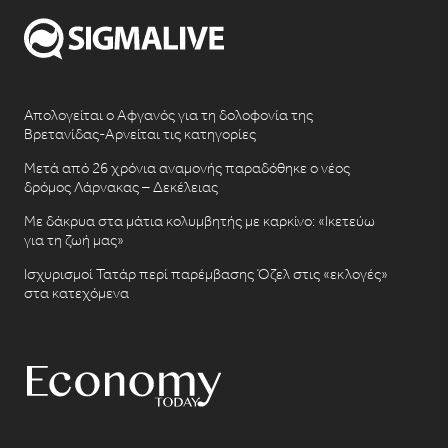
Απολογείται ο Αφγανός για τη δολοφονία της
Βρετανίδας-Αρνείται τις κατηγορίες
Μετά από 26 χρόνια αναμονής παραδόθηκε ο νέος
δρόμος Λάρνακας – Δεκέλειας
Με δάκρυα στα μάτια κολυμβητής με καρκίνο: «Ικετεύω
για τη ζωή μας»
Ισχυρισμοί Τατάρ περί παρέμβασης Όζελ στις «εκλογές»
στα κατεχόμενα