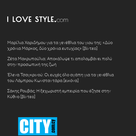
Μαρίλια Χαριδήμου για τα γενέθλια του γιου της: «Δύο
χρόνια Μάρκος, δύο χρόνια ευτυχίας» [βίντεο]
Ζέτα Μακρυπούλια: Αποκάλυψε τι απολαμβάνει πολύ
στην προσωπική της ζωή
Έλενα Τσαγκρινού: Οι ευχές όλο αγάπη για τα γενέθλια
του Λάμπρου Κωνσταντάρα [εικόνα]
Σάκης Ρουβάς: Η ξεχωριστή εμπειρία που έζησε στην
Κύθνο [βίντεο]