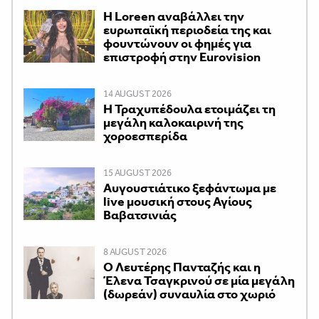
Η Loreen αναβάλλει την
ευρωπαϊκή περιοδεία της και
φουντώνουν οι φημές για
επιστροφή στην Eurovision
14 AUGUST 2026
Η Τραχυπέδουλα ετοιμάζει τη
μεγάλη καλοκαιρινή της
χοροεσπερίδα
15 AUGUST 2026
Αυγουστιάτικο ξεφάντωμα με
live μουσική στους Αγίους
Βαβατσινιάς
8 AUGUST 2026
Ο Λευτέρης Πανταζής και η
Έλενα Τσαγκρινού σε μία μεγάλη
(δωρεάν) συναυλία στο χωριό