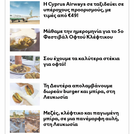
H Cyprus Airways σε ταξιδεύει σε
υπέροχους προορισμούς, με
τιμές από €49!
Μάθαμε την ημερομηνία για το 5ο
Φεστιβάλ Οφτού Κλέφτικου
Σου έχουμε τα καλύτερα στέκια
για οφτό!
Τη Δευτέρα απολαμβάνουμε
δωρεάν burger και μπίρα, στη
Λευκωσία
Μεζές, κλέφτικο και παγωμένη
μπίρα, σε μια πανέμορφη αυλή,
στη Λευκωσία