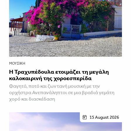
ΜΟΥΣΙΚΉ
Η Τραχυπέδουλα ετοιμάζει τη μεγάλη
καλοκαιρινή της χοροεσπερίδα
Φαγητό, ποτό και ζωντανή μουσική με την
ορχήστρα Ανεπανάληπτοι σε μια βραδιά γεμάτη
χορό και διασκέδαση
15 August 2026