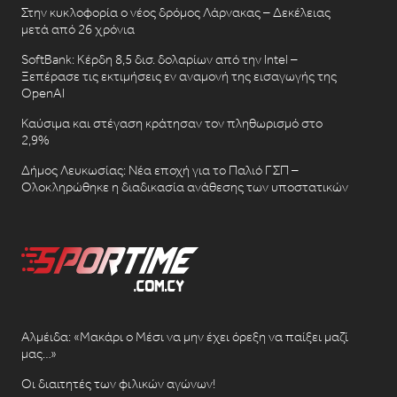
Στην κυκλοφορία ο νέος δρόμος Λάρνακας – Δεκέλειας
μετά από 26 χρόνια
SoftBank: Κέρδη 8,5 δισ. δολαρίων από την Intel –
Ξεπέρασε τις εκτιμήσεις εν αναμονή της εισαγωγής της
OpenAI
Καύσιμα και στέγαση κράτησαν τον πληθωρισμό στο
2,9%
Δήμος Λευκωσίας: Νέα εποχή για το Παλιό ΓΣΠ –
Ολοκληρώθηκε η διαδικασία ανάθεσης των υποστατικών
Αλμέιδα: «Μακάρι ο Μέσι να μην έχει όρεξη να παίξει μαζί
μας…»
Οι διαιτητές των φιλικών αγώνων!