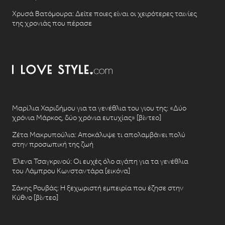
Χρυσά Βατόμουρα: Δείτε ποιες είναι οι χειρότερες ταινίες
της χρονιάς που πέρασε
Μαρίλια Χαριδήμου για τα γενέθλια του γιου της: «Δύο
χρόνια Μάρκος, δύο χρόνια ευτυχίας» [βίντεο]
Ζέτα Μακρυπούλια: Αποκάλυψε τι απολαμβάνει πολύ
στην προσωπική της ζωή
Έλενα Τσαγκρινού: Οι ευχές όλο αγάπη για τα γενέθλια
του Λάμπρου Κωνσταντάρα [εικόνα]
Σάκης Ρουβάς: Η ξεχωριστή εμπειρία που έζησε στην
Κύθνο [βίντεο]