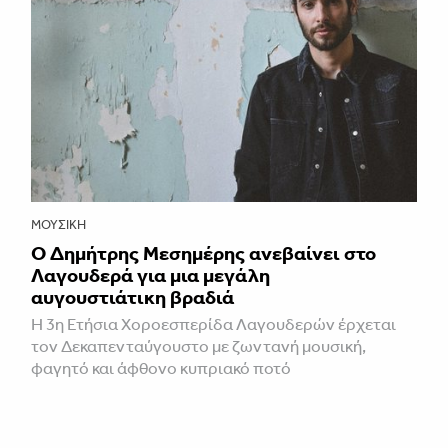
ΜΟΥΣΙΚΉ
Ο Δημήτρης Μεσημέρης ανεβαίνει στο
Λαγουδερά για μια μεγάλη
αυγουστιάτικη βραδιά
Η 3η Ετήσια Χοροεσπερίδα Λαγουδερών έρχεται
τον Δεκαπενταύγουστο με ζωντανή μουσική,
φαγητό και άφθονο κυπριακό ποτό