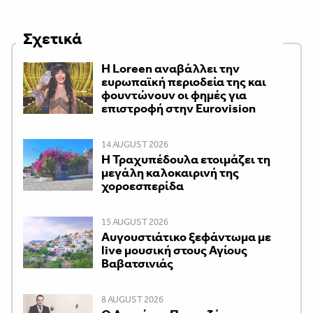
Σχετικά
Η Loreen αναβάλλει την
ευρωπαϊκή περιοδεία της και
φουντώνουν οι φημές για
επιστροφή στην Eurovision
14 AUGUST 2026
Η Τραχυπέδουλα ετοιμάζει τη
μεγάλη καλοκαιρινή της
χοροεσπερίδα
15 AUGUST 2026
Αυγουστιάτικο ξεφάντωμα με
live μουσική στους Αγίους
Βαβατσινιάς
8 AUGUST 2026