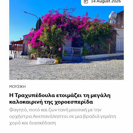
14 August 2026
ΜΟΥΣΙΚΉ
Η Τραχυπέδουλα ετοιμάζει τη μεγάλη
καλοκαιρινή της χοροεσπερίδα
Φαγητό, ποτό και ζωντανή μουσική με την
ορχήστρα Ανεπανάληπτοι σε μια βραδιά γεμάτη
χορό και διασκέδαση