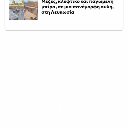
Μεζές, κλέφτικο και παγωμένη
μπίρα, σε μια πανέμορφη αυλή,
στη Λευκωσία