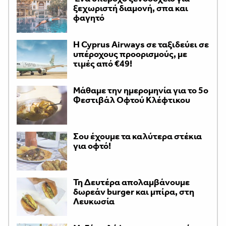
ξεχωριστή διαμονή, σπα και
φαγητό
H Cyprus Airways σε ταξιδεύει σε
υπέροχους προορισμούς, με
τιμές από €49!
Μάθαμε την ημερομηνία για το 5ο
Φεστιβάλ Οφτού Κλέφτικου
Σου έχουμε τα καλύτερα στέκια
για οφτό!
Τη Δευτέρα απολαμβάνουμε
δωρεάν burger και μπίρα, στη
Λευκωσία