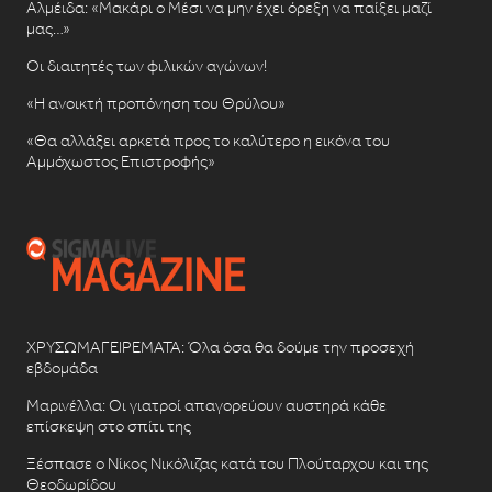
Αλμέιδα: «Μακάρι ο Μέσι να μην έχει όρεξη να παίξει μαζί
μας…»
Οι διαιτητές των φιλικών αγώνων!
«Η ανοικτή προπόνηση του Θρύλου»
«Θα αλλάξει αρκετά προς το καλύτερο η εικόνα του
Αμμόχωστος Επιστροφής»
ΧΡΥΣΩΜΑΓΕΙΡΕΜΑΤΑ: Όλα όσα θα δούμε την προσεχή
εβδομάδα
Μαρινέλλα: Οι γιατροί απαγορεύουν αυστηρά κάθε
επίσκεψη στο σπίτι της
Ξέσπασε ο Νίκος Νικόλιζας κατά του Πλούταρχου και της
Θεοδωρίδου