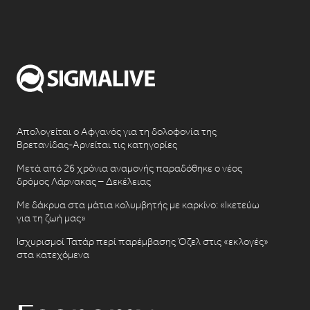
Απολογείται ο Αφγανός για τη δολοφονία της
Βρετανίδας-Αρνείται τις κατηγορίες
Μετά από 26 χρόνια αναμονής παραδόθηκε ο νέος
δρόμος Λάρνακας – Δεκέλειας
Με δάκρυα στα μάτια κολυμβητής με καρκίνο: «Ικετεύω
για τη ζωή μας»
Ισχυρισμοί Τατάρ περί παρέμβασης Όζελ στις «εκλογές»
στα κατεχόμενα