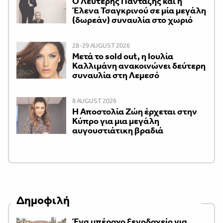
Ο Λευτέρης Πανταζής και η
Έλενα Τσαγκρινού σε μία μεγάλη
(δωρεάν) συναυλία στο χωριό
28-29 AUGUST 2026
Μετά το sold out, η Ιουλία
Καλλιμάνη ανακοινώνει δεύτερη
συναυλία στη Λεμεσό
8 AUGUST 2026
Η Αποστολία Ζώη έρχεται στην
Κύπρο για μια μεγάλη
αυγουστιάτικη βραδιά
Δημοφιλή
Ένα υπέροχο ξενοδοχείο για